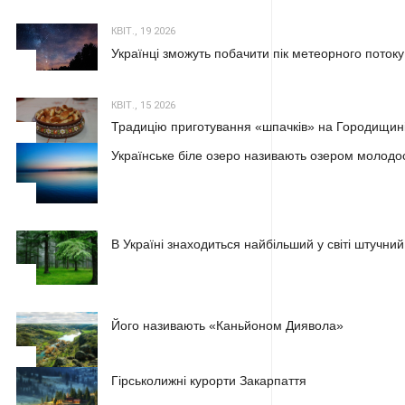
КВІТ., 19 2026
Українці зможуть побачити пік метеорного потоку
2
КВІТ., 15 2026
Традицію приготування «шпачків» на Городищині
3
Українське біле озеро називають озером молодос
1
В Україні знаходиться найбільший у світі штучний
2
Його називають «Каньйоном Диявола»
3
Гірськолижні курорти Закарпаття