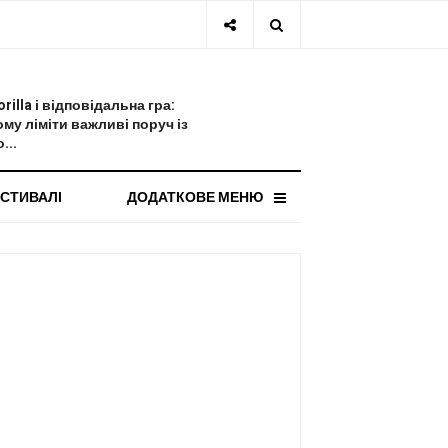
СТАННЯ НОВИНА
orilla і відповідальна гра:
ому ліміти важливі поруч із
...
СТИВАЛІ
ДОДАТКОВЕ МЕНЮ