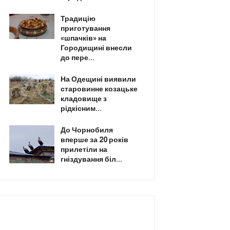
Традицію
приготування
«шпачків» на
Городищині внесли
до пере...
На Одещині виявили
старовинне козацьке
кладовище з
рідкісним...
До Чорнобиля
вперше за 20 років
прилетіли на
гніздування біл...