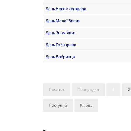
День Новомиргорода
День Малої Виски
День Знам'янки
День Гайворона
День Бобринця
Початок
Попередня
1
2
Наступна
Кінець