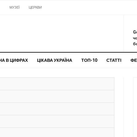
И
МУЗЕЇ
ЦЕРКВИ
О
G
ч
бо
НА В ЦИФРАХ
ЦІКАВА УКРАЇНА
ТОП-10
СТАТТІ
ФЕ