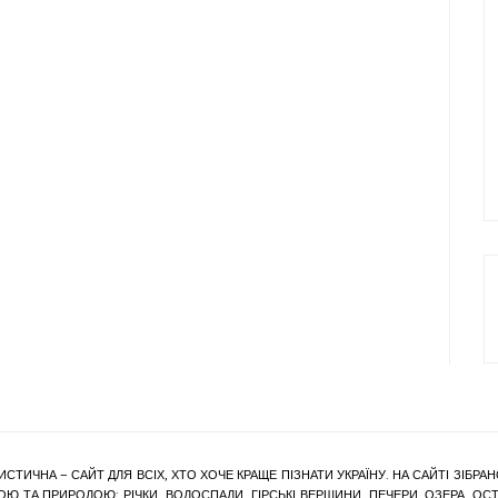
ИСТИЧНА – САЙТ ДЛЯ ВСІХ, ХТО ХОЧЕ КРАЩЕ ПІЗНАТИ УКРАЇНУ. НА САЙТІ ЗІБ
Ю ТА ПРИРОДОЮ: РІЧКИ, ВОДОСПАДИ, ГІРСЬКІ ВЕРШИНИ, ПЕЧЕРИ, ОЗЕРА, ОСТР