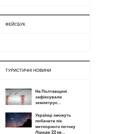
ФЕЙСБУК
ТУРИСТИЧНІ НОВИНИ
На Полтавщині
зафіксували
землетрус...
Українці зможуть
побачити пік
метеорного потоку
Ліриди 22 кв...