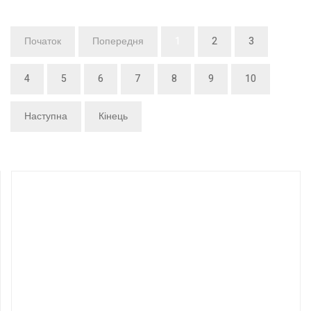
Початок
Попередня
1
2
3
4
5
6
7
8
9
10
Наступна
Кінець