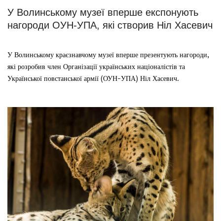
У Волинському музеї вперше експонують
нагороди ОУН-УПА, які створив Ніл Хасевич
У Волинському краєзнавчому музеї вперше презентують нагороди,
які розробив член Організації українських націоналістів та
Української повстанської армії (ОУН-УПА) Ніл Хасевич.