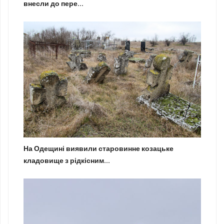
внесли до пере...
На Одещині виявили старовинне козацьке
кладовище з рідкісним...