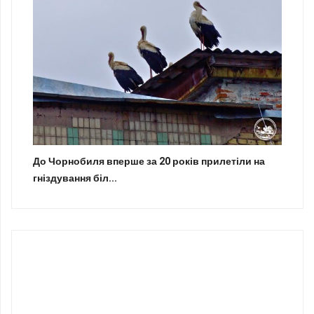
До Чорнобиля вперше за 20 років прилетіли на
гніздування біл...