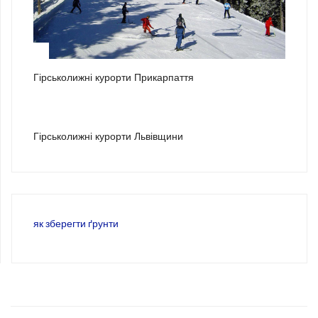
2
Гірськолижні курорти Прикарпаття
3
Гірськолижні курорти Львівщини
як зберегти ґрунти