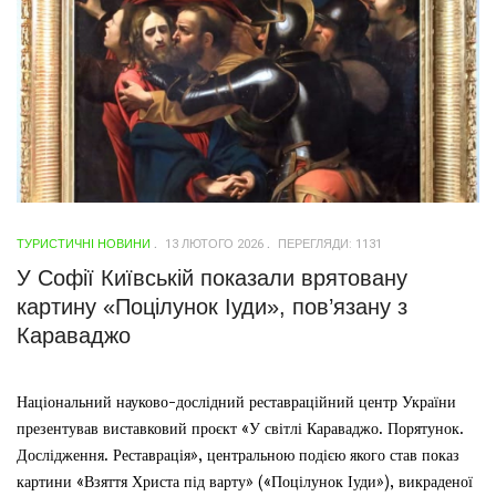
ТУРИСТИЧНІ НОВИНИ
13 ЛЮТОГО 2026
ПЕРЕГЛЯДИ: 1131
У Софії Київській показали врятовану
картину «Поцілунок Іуди», пов’язану з
Караваджо
Національний науково-дослідний реставраційний центр України
презентував виставковий проєкт «У світлі Караваджо. Порятунок.
Дослідження. Реставрація», центральною подією якого став показ
картини «Взяття Христа під варту» («Поцілунок Іуди»), викраденої