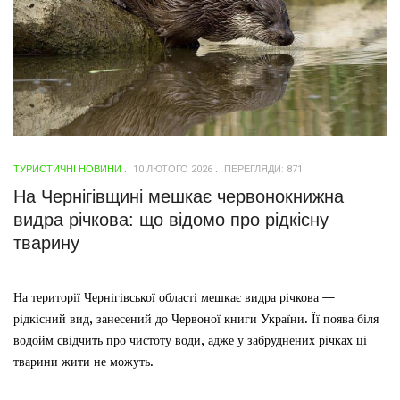
ТУРИСТИЧНІ НОВИНИ
10 ЛЮТОГО 2026
ПЕРЕГЛЯДИ: 871
На Чернігівщині мешкає червонокнижна
видра річкова: що відомо про рідкісну
тварину
На території Чернігівської області мешкає видра річкова —
рідкісний вид, занесений до Червоної книги України. Її поява біля
водойм свідчить про чистоту води, адже у забруднених річках ці
тварини жити не можуть.