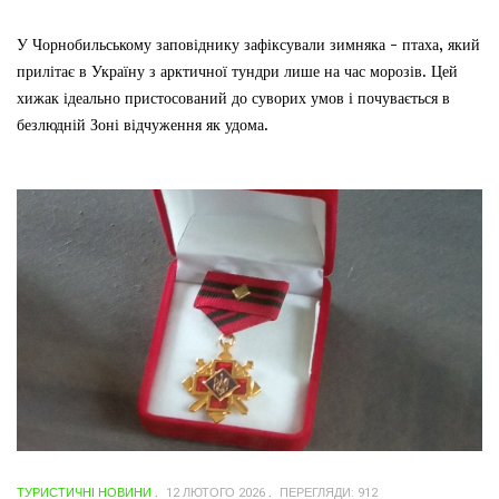
У Чорнобильському заповіднику зафіксували зимняка - птаха, який
прилітає в Україну з арктичної тундри лише на час морозів. Цей
хижак ідеально пристосований до суворих умов і почувається в
безлюдній Зоні відчуження як удома.
ТУРИСТИЧНІ НОВИНИ
12 ЛЮТОГО 2026
ПЕРЕГЛЯДИ: 912