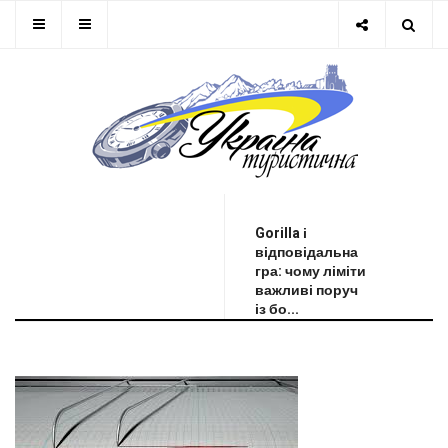
ОСТАННЯ НОВИНА
Gorilla і
відповідальна
гра: чому ліміти
важливі поруч
із бо...