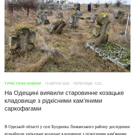
ТУРИСТИЧНІ НОВИНИ
15 КВІТНЯ 2026
ПЕРЕГЛЯДИ: 1225
На Одещині виявили старовинне козацьке
кладовище з рідкісними кам’яними
саркофагами
В Одеській області у селі Булдинка Лиманського району дослідники
віднайшли унікальне козацьке кладовище з рідкісними кам’яними