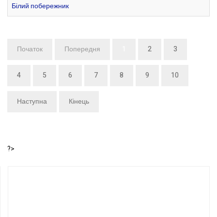
Білий побережник
Початок
Попередня
1
2
3
4
5
6
7
8
9
10
Наступна
Кінець
?>