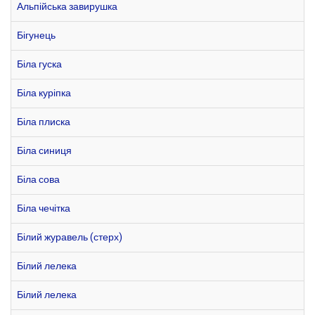
Альпійська завирушка
Бігунець
Біла гуска
Біла куріпка
Біла плиска
Біла синиця
Біла сова
Біла чечітка
Білий журавель (стерх)
Білий лелека
Білий лелека