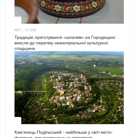
3
КВІТ., 15 2026
Традицію приготування «шпачків» на Городищині
внесли до переліку нематеріальної культурної
спадщини
1
Кам’янець-Подільський - найбільше у світі місто-
фортеця, яке розміщене на півострові