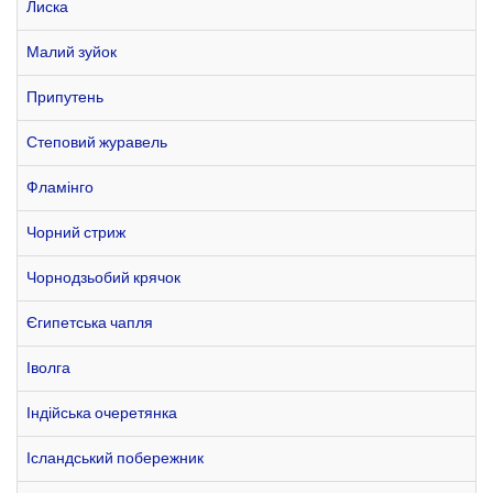
Лиска
Малий зуйок
Припутень
Степовий журавель
Фламінго
Чорний стриж
Чорнодзьобий крячок
Єгипетська чапля
Іволга
Індійська очеретянка
Ісландський побережник