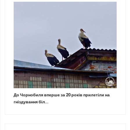
До Чорнобиля вперше за 20 років прилетіли на
гніздування біл...