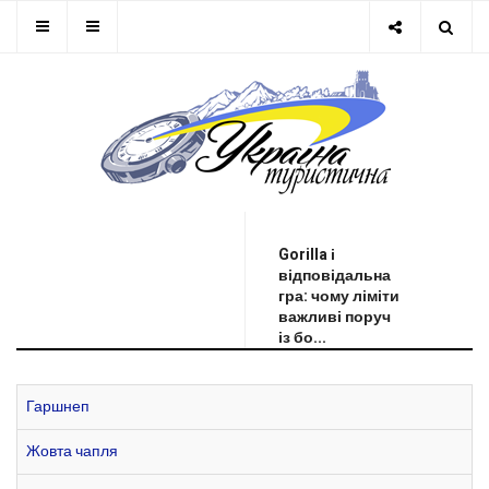
ОСТАННЯ НОВИНА
Gorilla і
відповідальна
гра: чому ліміти
важливі поруч
із бо...
Гаршнеп
Жовта чапля