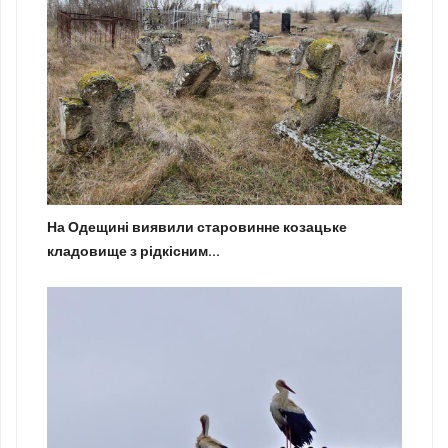
На Одещині виявили старовинне козацьке
кладовище з рідкісним...