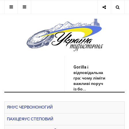
ОСТАННЯ НОВИНА
Gorilla і
відповідальна
гра: чому ліміти
важливі поруч
із бо...
ЯНУС ЧЕРВОНОНОГИЙ
ПАХІЦЕФУС СТЕПОВИЙ