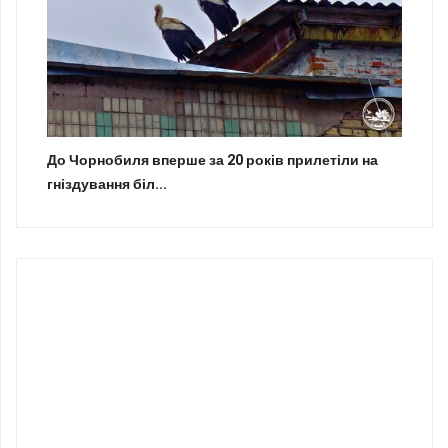
До Чорнобиля вперше за 20 років прилетіли на
гніздування біл...