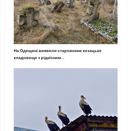
На Одещині виявили старовинне козацьке
кладовище з рідкісним...