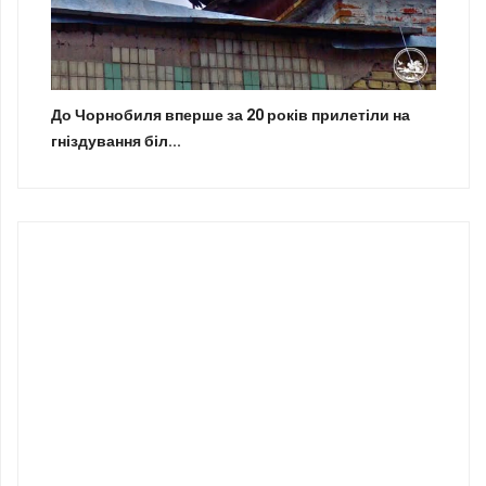
До Чорнобиля вперше за 20 років прилетіли на
гніздування біл...