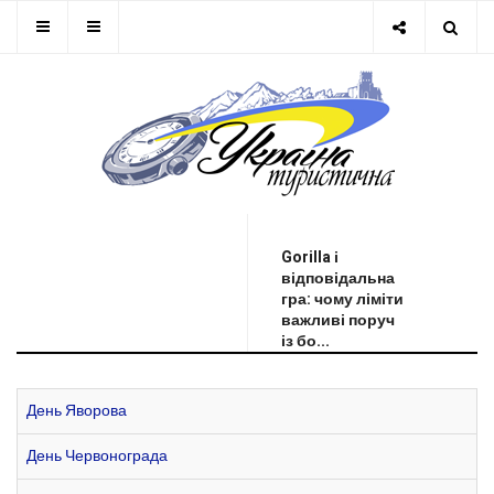
ОСТАННЯ НОВИНА
Gorilla і
відповідальна
гра: чому ліміти
важливі поруч
із бо...
День Яворова
День Червонограда