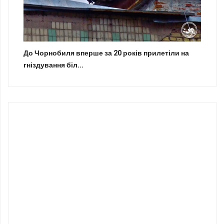
До Чорнобиля вперше за 20 років прилетіли на
гніздування біл...