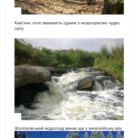
2
Кам'яне село вважають одним з незрозумілих чудес
світу
3
Шолоховський водоспад виник ще у мезозойську еру