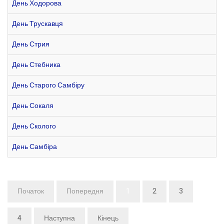
День Ходорова
День Трускавця
День Стрия
День Стебника
День Старого Самбіру
День Сокаля
День Сколого
День Самбіра
Початок
Попередня
1
2
3
4
Наступна
Кінець