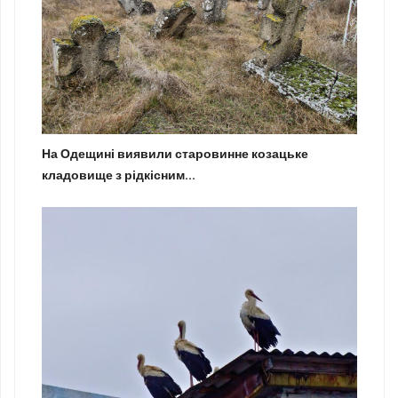
На Одещині виявили старовинне козацьке
кладовище з рідкісним...