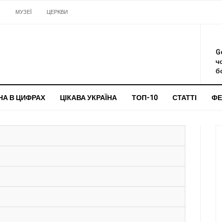
И
МУЗЕЇ
ЦЕРКВИ
О
G
ч
бо
НА В ЦИФРАХ
ЦІКАВА УКРАЇНА
ТОП-10
СТАТТІ
ФЕ