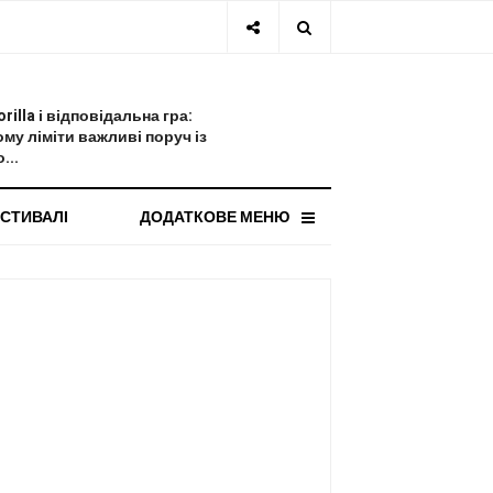
СТАННЯ НОВИНА
orilla і відповідальна гра:
ому ліміти важливі поруч із
...
СТИВАЛІ
ДОДАТКОВЕ МЕНЮ