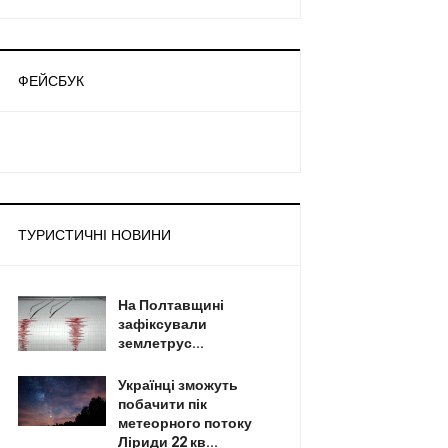
ФЕЙСБУК
ТУРИСТИЧНІ НОВИНИ
На Полтавщині
зафіксували
землетрус...
Українці зможуть
побачити пік
метеорного потоку
Ліриди 22 кв...