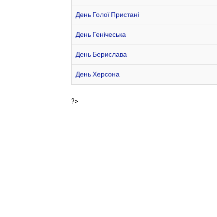
День Голої Пристані
День Генічеська
День Берислава
День Херсона
?>