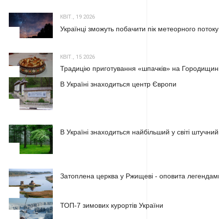
КВІТ., 19 2026
Українці зможуть побачити пік метеорного потоку
2
КВІТ., 15 2026
Традицію приготування «шпачків» на Городищині
3
В Україні знаходиться центр Європи
1
В Україні знаходиться найбільший у світі штучний
2
Затоплена церква у Ржищеві - оповита легендам
3
ТОП-7 зимових курортів України
1