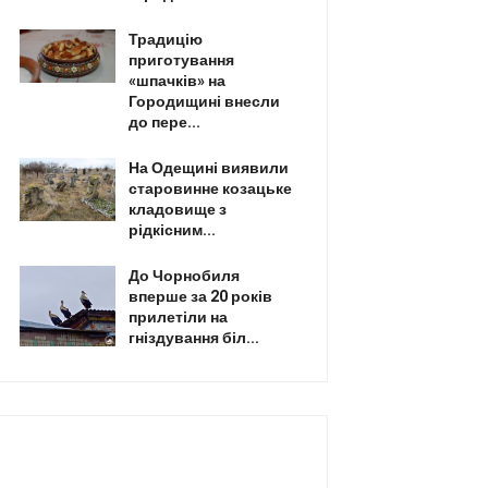
Традицію
приготування
«шпачків» на
Городищині внесли
до пере...
На Одещині виявили
старовинне козацьке
кладовище з
рідкісним...
До Чорнобиля
вперше за 20 років
прилетіли на
гніздування біл...