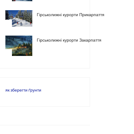
Гірськолижні курорти Прикарпаття
2
Гірськолижні курорти Закарпаття
3
як зберегти ґрунти