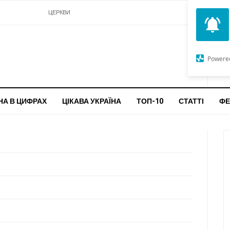
И
МУЗЕЇ
ЦЕРКВИ
О
G
Powere
ч
бо
НА В ЦИФРАХ
ЦІКАВА УКРАЇНА
ТОП-10
СТАТТІ
ФЕ