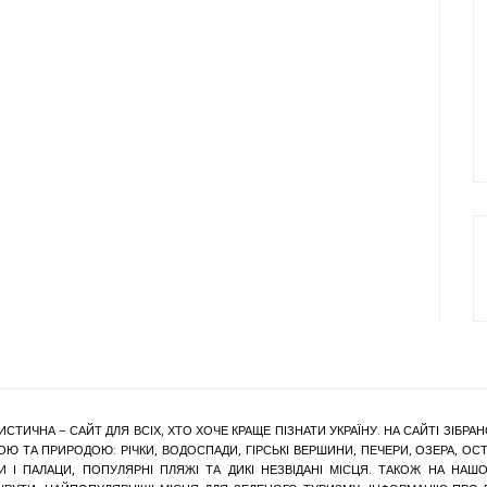
ИСТИЧНА – САЙТ ДЛЯ ВСІХ, ХТО ХОЧЕ КРАЩЕ ПІЗНАТИ УКРАЇНУ. НА САЙТІ ЗІБ
Ю ТА ПРИРОДОЮ: РІЧКИ, ВОДОСПАДИ, ГІРСЬКІ ВЕРШИНИ, ПЕЧЕРИ, ОЗЕРА, ОСТР
КИ І ПАЛАЦИ, ПОПУЛЯРНІ ПЛЯЖІ ТА ДИКІ НЕЗВІДАНІ МІСЦЯ. ТАКОЖ НА Н