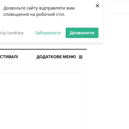
×
Дозвольте сайту відправляти вам
сповіщення на робочий стіл.
СТАННЯ НОВИНА
orilla і відповідальна гра:
Заборонити
Дозволити
d by SendPulse
ому ліміти важливі поруч із
...
СТИВАЛІ
ДОДАТКОВЕ МЕНЮ