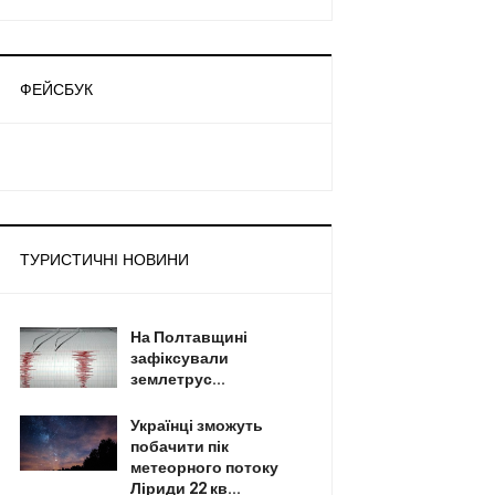
ФЕЙСБУК
ТУРИСТИЧНІ НОВИНИ
На Полтавщині
зафіксували
землетрус...
Українці зможуть
побачити пік
метеорного потоку
Ліриди 22 кв...