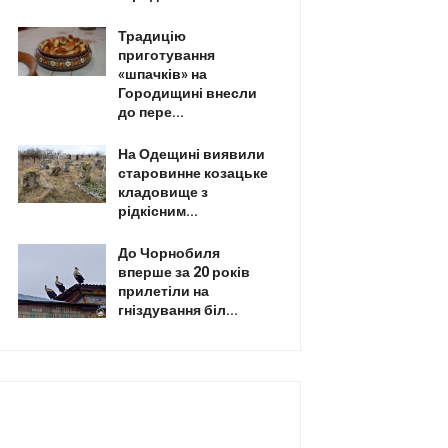
Традицію
приготування
«шпачків» на
Городищині внесли
до пере...
На Одещині виявили
старовинне козацьке
кладовище з
рідкісним...
До Чорнобиля
вперше за 20 років
прилетіли на
гніздування біл...