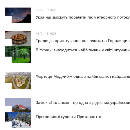
КВІТ., 19 2026
Українці зможуть побачити пік метеорного потоку
2
КВІТ., 15 2026
Традицію приготування «шпачків» на Городищині
3
В Україні знаходиться найбільший у світі штучний
1
Фортеця Меджибіж одна з найбільших і найдавні
2
Замок «Паланок» - це одна з рідкісних українських
3
Гірськолижні курорти Прикарпаття
1