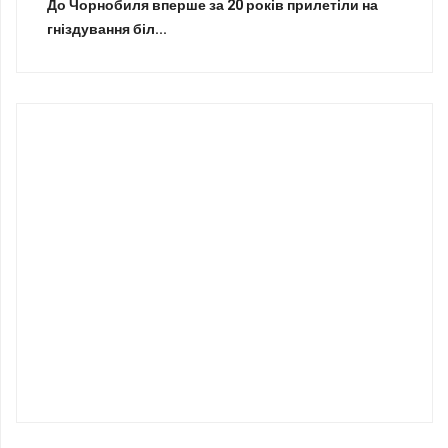
До Чорнобиля вперше за 20 років прилетіли на
гніздування біл...