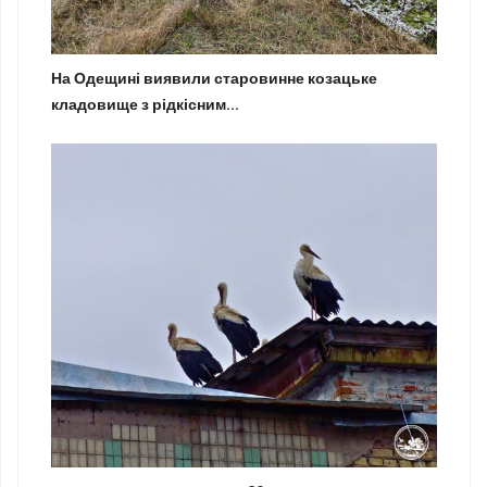
На Одещині виявили старовинне козацьке
кладовище з рідкісним...