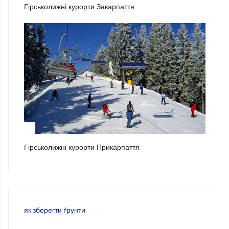
Гірськолижні курорти Закарпаття
3
Гірськолижні курорти Прикарпаття
як зберегти ґрунти