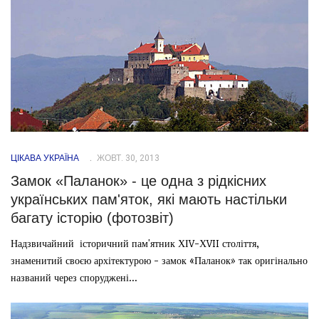
ЦІКАВА УКРАЇНА
ЖОВТ. 30, 2013
Замок «Паланок» - це одна з рідкісних
українських пам'яток, які мають настільки
багату історію (фотозвіт)
Надзвичайний історичний пам'ятник ХІV-ХVII століття,
знаменитий своєю архітектурою - замок «Паланок» так оригінально
названий через споруджені...