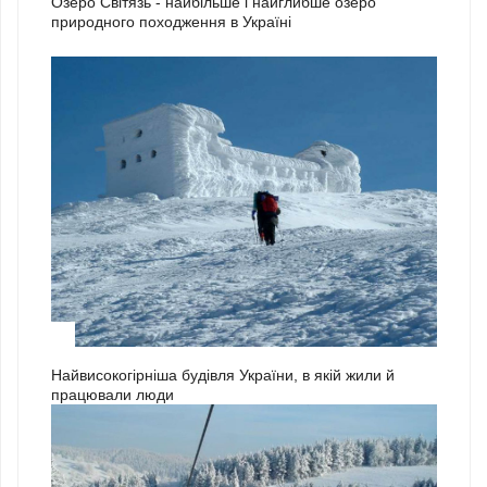
Озеро Світязь - найбільше і найглибше озеро
природного походження в Україні
3
Найвисокогірніша будівля України, в якій жили й
працювали люди