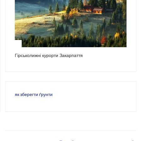
3
Гірськолижні курорти Закарпаття
як зберегти ґрунти