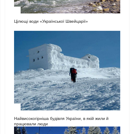
2
Цілющі води «Української Швейцарії»
3
Найвисокогірніша будівля України, в якій жили й
працювали люди