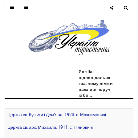
ОСТАННЯ НОВИНА
Gorilla і
відповідальна
гра: чому ліміти
важливі поруч
із бо...
Церква св. Кузьми і Дем’яна. 1923. с. Максимовичі
Церква св. арх. Михайла. 1911. с. П’яновичі