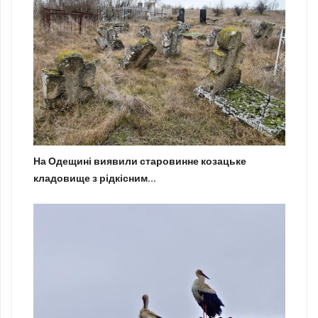
На Одещині виявили старовинне козацьке
кладовище з рідкісним...