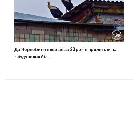
До Чорнобиля вперше за 20 років прилетіли на
гніздування біл...