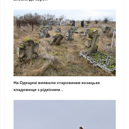
На Одещині виявили старовинне козацьке
кладовище з рідкісним...