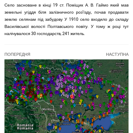
Село засноване в кінці 19 ст. Поміщик А. В. Гаймо який мав
земельні угіддя біля залізничного роз’їзду, почав продавати
землю селянам під забудову У 1910 село входило до складу
Василівської волості Полтавського повіту. У тому ж році тут
налічувалося 30 господарств, 241 житель.
ПОПЕРЕДНЯ
НАСТУПНА