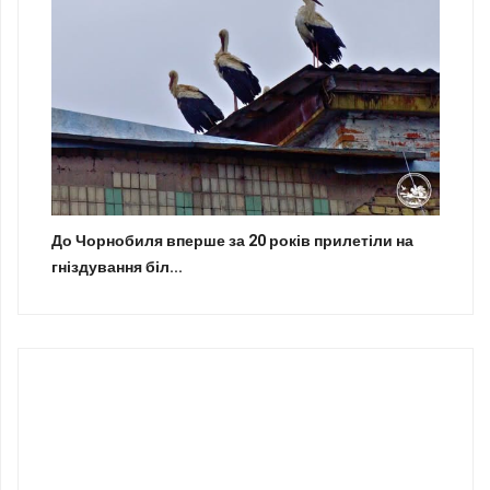
До Чорнобиля вперше за 20 років прилетіли на
гніздування біл...