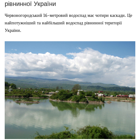
рівнинної України
Червоногородський 16-метровий водоспад має чотири каскади. Це
найпотужніший та найбільший водоспад рівнинної території
України.