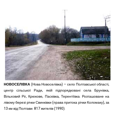
НОВОСЕЛІВКА
(Нова Новоселівка) – село Полтавської області,
центр сільської Ради, якій підпорядковані села Брунівка,
Вільховий Ріг, Крюкове, Пасківка, Терентіївка. Розташоване на
лівому березі річки Свинківки (права притока річки Коломаку), за
13 км від Полтави. 817 жителів (1990).