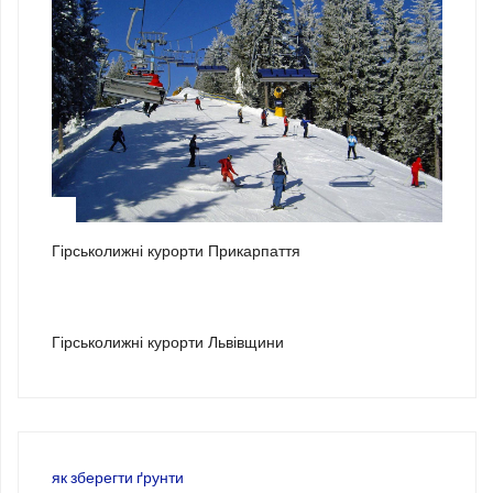
2
Гірськолижні курорти Прикарпаття
3
Гірськолижні курорти Львівщини
як зберегти ґрунти