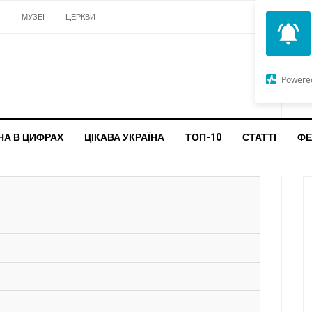
И
МУЗЕЇ
ЦЕРКВИ
О
G
Powere
ч
бо
НА В ЦИФРАХ
ЦІКАВА УКРАЇНА
ТОП-10
СТАТТІ
ФЕ