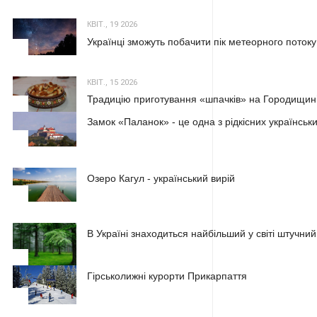
КВІТ., 19 2026
Українці зможуть побачити пік метеорного потоку
2
КВІТ., 15 2026
Традицію приготування «шпачків» на Городищині
3
Замок «Паланок» - це одна з рідкісних українських
1
Озеро Кагул - український вирій
2
В Україні знаходиться найбільший у світі штучний
3
Гірськолижні курорти Прикарпаття
1