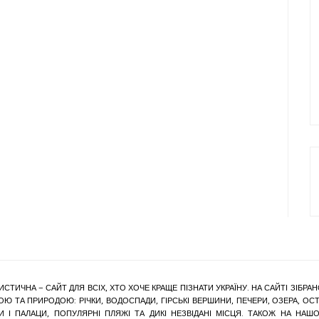
ИСТИЧНА – САЙТ ДЛЯ ВСІХ, ХТО ХОЧЕ КРАЩЕ ПІЗНАТИ УКРАЇНУ. НА САЙТІ ЗІБ
Ю ТА ПРИРОДОЮ: РІЧКИ, ВОДОСПАДИ, ГІРСЬКІ ВЕРШИНИ, ПЕЧЕРИ, ОЗЕРА, ОСТР
КИ І ПАЛАЦИ, ПОПУЛЯРНІ ПЛЯЖІ ТА ДИКІ НЕЗВІДАНІ МІСЦЯ. ТАКОЖ НА Н