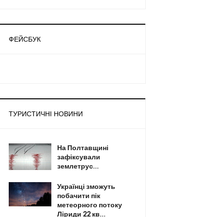
ФЕЙСБУК
ТУРИСТИЧНІ НОВИНИ
На Полтавщині
зафіксували
землетрус...
Українці зможуть
побачити пік
метеорного потоку
Ліриди 22 кв...