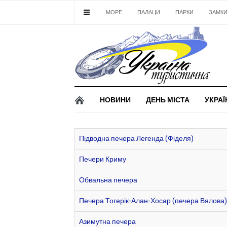
МОРЕ
ПАЛАЦИ
ПАРКИ
ЗАМК
НОВИНИ
ДЕНЬ МІСТА
УКРАЇ
Підводна печера Легенда (Фіделя)
Печери Криму
Обвальна печера
Печера Тогерік-Алан-Хосар (печера Вялова)
Азимутна печера