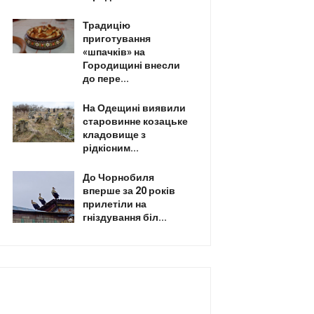
Традицію
приготування
«шпачків» на
Городищині внесли
до пере...
На Одещині виявили
старовинне козацьке
кладовище з
рідкісним...
До Чорнобиля
вперше за 20 років
прилетіли на
гніздування біл...