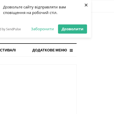
×
Дозвольте сайту відправляти вам
сповіщення на робочий стіл.
СТАННЯ НОВИНА
orilla і відповідальна гра:
Заборонити
Дозволити
d by SendPulse
ому ліміти важливі поруч із
...
СТИВАЛІ
ДОДАТКОВЕ МЕНЮ