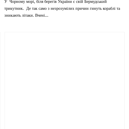
У Чорному морі, біля берегів України є свій Бермудський
трикутник. Де так само з незрозумілих причин гинуть кораблі та
зникають літаки. Вчені...