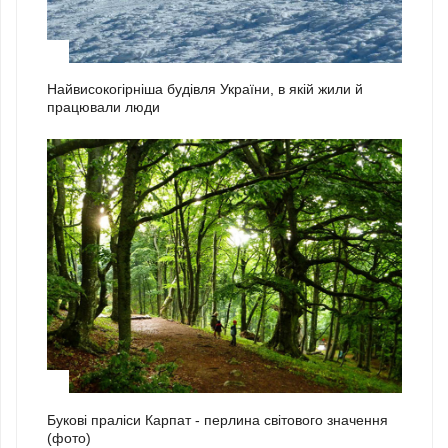
2
Найвисокогірніша будівля України, в якій жили й
працювали люди
3
Букові праліси Карпат - перлина світового значення
(фото)