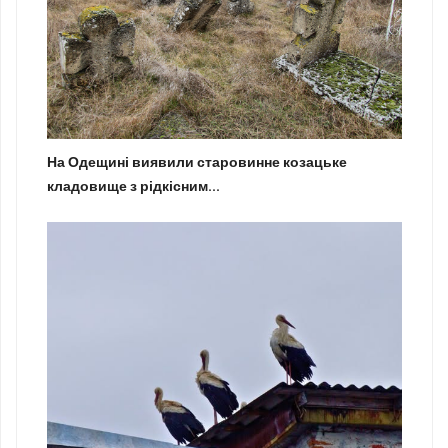
На Одещині виявили старовинне козацьке
кладовище з рідкісним...