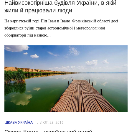
Найвисокогірніша будівля України, в якій
жили й працювали люди
На карпатській горі Піп Іван в Івано-Франківській області досі
збереглися руїни старої астрономічної і метеорологічної
обсерваторії під назвою...
ЦІКАВА УКРАЇНА
ЛЮТ. 23, 2016