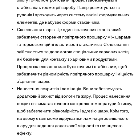
змогу точно контролювати процес і забезпечувати
стабільність геометрії виробу. Папір розмотується з
рулонів і проходить через систему валів і формувальних
елементів, де набуває форми стаканчика.
Склеювання шарів. Це один із ключових етапів, який
забезпечує створення повітряного прошарку між шарами
та термоізоляційні властивості стаканчиків. Склеювання
здійснюється за допомогою спеціальних харчових клеїв,
які безпечні для контакту з харчовими продуктами.
Процес склеювання має бути точним і стабільним, щоб
забезпечити рівномірність повітряного прошарку і міцність
з'єднання шарів.
Нанесення покриттів і ламінація. Вони забезпечують
додатковий захист від вологи та жиру. Процес нанесення
покриттів вимагає точного контролю температури й тиску,
щоб забезпечити рівномірність і адгезію шару. Крім того,
на цьому етапі може відбуватися ламінація зовнішнього
шару для надання додаткової міцності та глянцевого
ефекту.