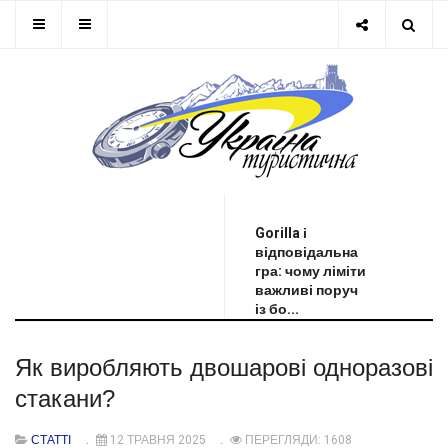
ОСТАННЯ НОВИНА
Gorilla і
відповідальна
гра: чому ліміти
важливі поруч
із бо...
Як виробляють двошарові одноразові
стакани?
СТАТТІ
12 ТРАВНЯ 2025
ПЕРЕГЛЯДИ: 1608