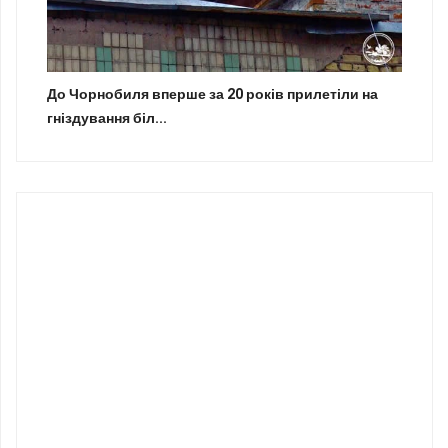
До Чорнобиля вперше за 20 років прилетіли на
гніздування біл...