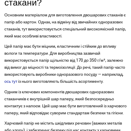
стакани?
Основним матеріалом для виготовлення двошарових стаканів є
папір або картон. Однак, на відміну від звичайних одноразових
стаканів, тут використовується спеціальний високоякісний папір,
який має особливі властивості.
Цей папір має бути міцним, еластичним і стійким до впливу
вологи та температури. Для виробництва зазвичай
використовується папір щільністю від 170 до 350 г/м², залежно
від вимог до міцності та термоізоляції. До речі, такий папір часто
використовують виробники одноразового посуду — наприклад,
ось тут
із нього виготовляють більшість асортименту.
Одним із ключових компонентів двошарових одноразових
стаканчиків є внутрішній шар паперу, який безпосередньо
контактує з напоєм. Цей шар має бути виготовлений із харчового
паперу, який відповідає суворим стандартам безпеки та гігієни.
Харчовий папір не містить шкідливих речовин (важких металів
або хлору), і забезпечує безпеку під час контакту з харчовими