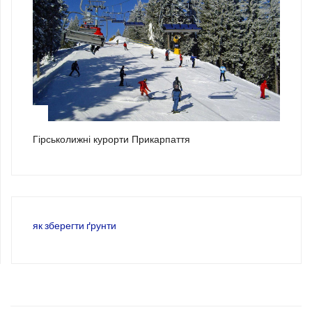
3
Гірськолижні курорти Прикарпаття
як зберегти ґрунти