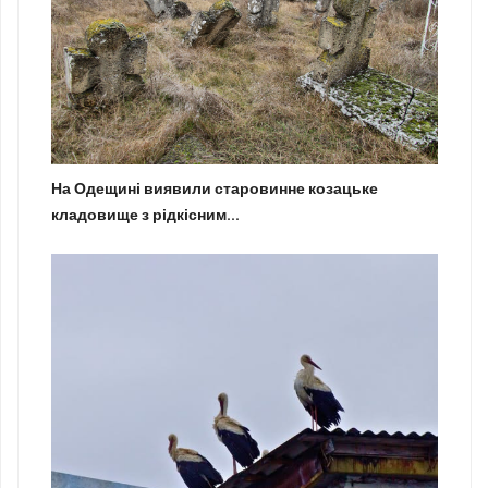
На Одещині виявили старовинне козацьке
кладовище з рідкісним...