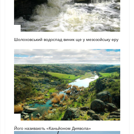
2
Шолоховський водоспад виник ще у мезозойську еру
3
Його називають «Каньйоном Диявола»