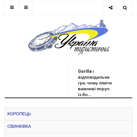
ОСТАННЯ НОВИНА
Gorilla і
відповідальна
гра: чому ліміти
важливі поруч
із бо...
КОРОПЕЦЬ
СВИНКІВКА