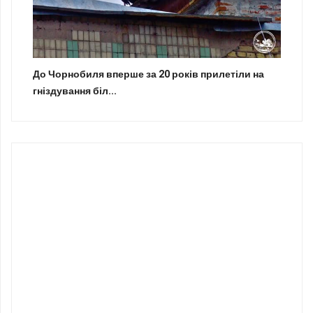
До Чорнобиля вперше за 20 років прилетіли на
гніздування біл...