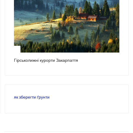
3
Гірськолижні курорти Закарпаття
як зберегти ґрунти