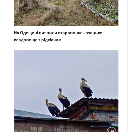
На Одещині виявили старовинне козацьке
кладовище з рідкісним...