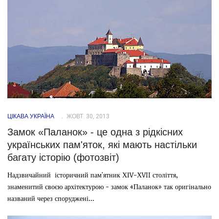
ЦІКАВА УКРАЇНА
ЖОВТ. 30, 2013
Замок «Паланок» - це одна з рідкісних
українських пам'яток, які мають настільки
багату історію (фотозвіт)
Надзвичайний історичний пам'ятник ХІV-ХVII століття,
знаменитий своєю архітектурою - замок «Паланок» так оригінально
названий через споруджені...