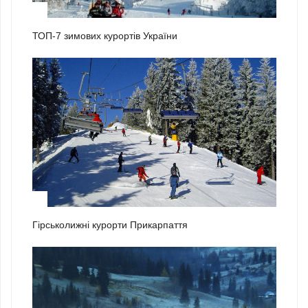
1
ТОП-7 зимових курортів України
2
Гірськолижні курорти Прикарпаття