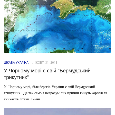
ЦІКАВА УКРАЇНА
ЖОВТ. 31, 2013
У Чорному морі є свій "Бермудський
трикутник"
У Чорному морі, біля берегів України є свій Бермудський
трикутник. Де так само з незрозумілих причин гинуть кораблі та
зникають літаки. Вчені...