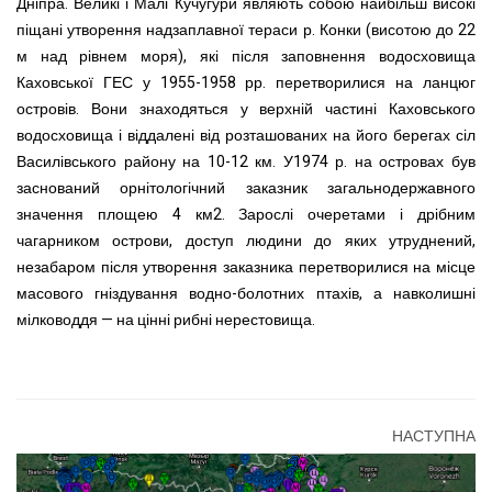
Дніпра. Великі і Малі Кучугури являють собою найбільш високі
піщані утворення надзаплавної тераси р. Конки (висотою до 22
м над рівнем моря), які після заповнення водосховища
Каховської ГЕС у 1955-1958 рр. перетворилися на ланцюг
островів. Вони знаходяться у верхній частині Каховського
водосховища і віддалені від розташованих на його берегах сіл
Василівського району на 10-12 км. У1974 р. на островах був
заснований орнітологічний заказник загальнодержавного
значення площею 4 км2. Зарослі очеретами і дрібним
чагарником острови, доступ людини до яких утруднений,
незабаром після утворення заказника перетворилися на місце
масового гніздування водно-болотних птахів, а навколишні
мілководдя — на цінні рибні нерестовища.
НАСТУПНА