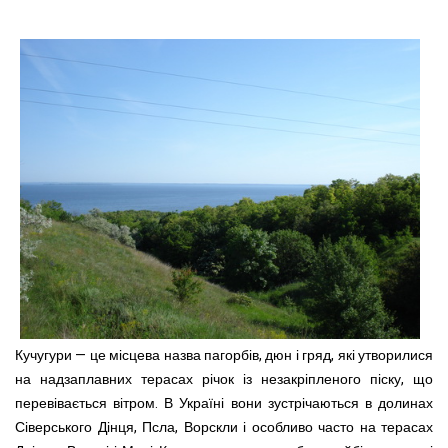
Кучугури — це м
ісцева назва пагорбів, дюн і гряд, які утворилися
на надзаплавних терасах річок із незакріпленого піску, що
перевівається вітром. В Україні вони зустрічаються в долинах
Сіверського Дінця, Псла, Ворскли і особливо часто на терасах