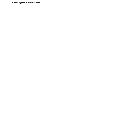
гніздування біл...