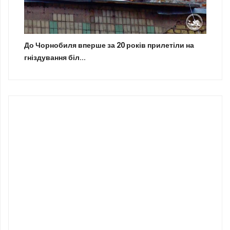
До Чорнобиля вперше за 20 років прилетіли на
гніздування біл...