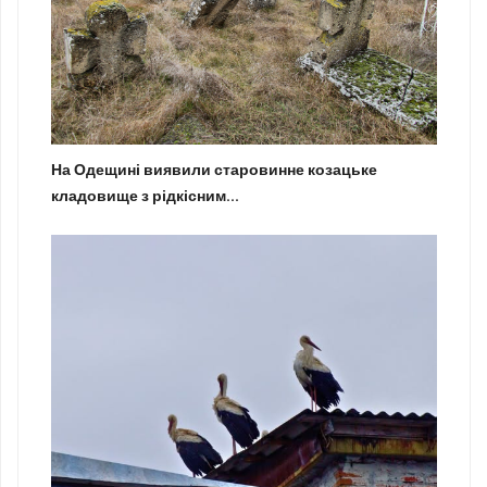
На Одещині виявили старовинне козацьке
кладовище з рідкісним...