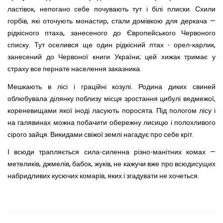
ластівок, непогано себе почувають тут і білі плиски. Схили
горбів, які оточують монастир, стали домівкою для деркача —
рідкісного птаха, занесеного до Європейського Червоного
списку. Тут оселився ще один рідкісний птах - орел-карлик,
занесений до Червоної книги України; цей хижак тримає у
страху все пернате населення заказника.
Мешкають в лісі і граційні козулі. Родина диких свиней
облюбувала ділянку поблизу місця зростання цибулі ведмежої,
кореневищами якої іноді ласують поросята. Під пологом лісу і
на галявинах можна побачити обережну лисицю і полохливого
сірого зайця. Викидами свіжої землі нагадує про себе кріт.
І всюди трапляється сила-силенна різно-манітних комах —
метеликів, джмелів, бабок, жуків, не кажучи вже про всюдисущих
набридливих кусючих комарів, яких і згадувати не хочеться.