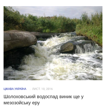
ЦІКАВА УКРАЇНА
ЛИСТ. 10, 2016
Шолоховський водоспад виник ще у
мезозойську еру