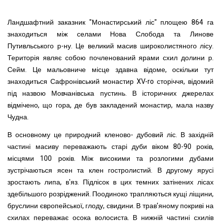
Ландшафтний заказник "Монастирський ліс" площею 864 га
знаходиться між селами Нова Слобода та Линове
Путивльського р-ну. Це великий масив широколистяного лісу.
Територія являє собою почленований ярами схил долини р.
Сейм. Це мальовниче місце здавна відоме, оскільки тут
знаходиться Сафронівський монастир XV-ro сторіччя, відомий
під назвою Мовчанівська пустинь. В історичних джерелах
відмічено, що гора, де був закладений монастир, мала назву
Чудна.
В основному це природний кленово- дубовий ліс. В західній
частині масиву переважають старі дуби віком 80-90 років,
місцями 100 років. Між високими та розлогими дубами
зустрічаються ясен та клен гостролистий. В другому ярусі
зростають липа, в'яз. Підлісок в цих темних затінених лісах
здебільшого розріджений. Поодиноко трапляються кущі ліщини,
бруслини європейської, глоду, свидини. В трав’яному покриві на
схилах переважає осока волосиста. В нижній частині схилів