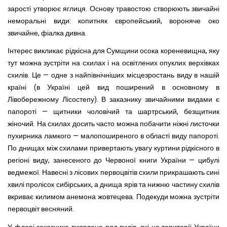
зарості утворює яглиця. Основу травостою створюють звичайні
неморальні види: копитняк європейський, вороняче око
звичайне, фіалка дивна.
Інтерес викликає рідкісна для Сумщини осока кореневищна, яку
тут можна зустріти на схилах і на освітлених опуклих верхівках
схилів. Це — одне з найпівнічніших місцезростань виду в нашій
країні (в Україні цей вид поширений в основному в
Лівобережному Лісостепу). В заказнику звичайними видами є
папороті — щитники чоловічий та шартрський, безщитник
жіночий. На схилах досить часто можна побачити ніжні листочки
пухирника ламкого — малопоширеного в області виду папороті.
По днищах між схилами привертають увагу куртини рідкісного в
регіоні виду, занесеного до Червоної книги України — цибулі
ведмежої. Навесні з лісових первоцвітів схили прикрашають сині
хвилі пролісок сибірських, а днища ярів та нижню частину схилів
вкриває килимом анемона жовтецева. Подекуди можна зустріти
первоцвіт весняний.