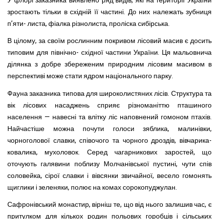
У флорі заказника виявлено ряд видів, які на території України
зростають тільки в східній її частині. До них належать зубниця
п’яти- листа, фіалка різнолиста, проліска сибірська.
В цілому, за своїм рослинним покривом лісовий масив є досить
типовим для північно- східної частини України. Ця мальовнича
ділянка з добре збереженим природним лісовим масивом в
перспективі може стати ядром національного парку.
Фауна заказника типова для широколистяних лісів. Структура та
вік лісових насаджень сприяє різноманіттю пташиного
населення — навесні та влітку ліс наповнений гомоном птахів.
Найчастіше можна почути голоси зяблика, малинівки,
чорноголової славки, співочого та чорного дроздів, вівчарика-
ковалика, мухоловок. Серед чагарникових заростей, що
оточують галявини поблизу Молчанівської пустині, чути спів
соловейка, сірої славки і вівсянки звичайної, весело гомонять
щиглики і зеленяки, полює на комах сорокопуджулан.
Сафронівський монастир, вірніш те, що від нього залишив час, є
притулком для кількох родин польових горобців і сільських