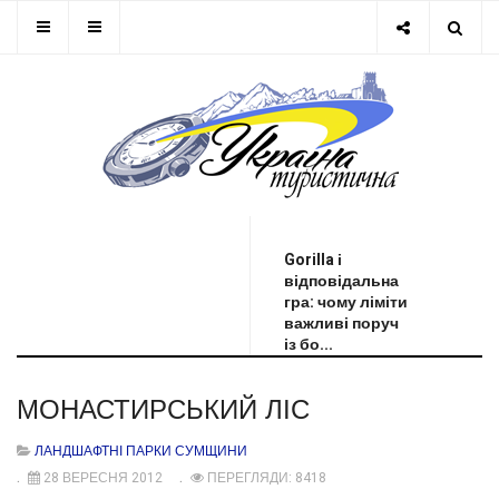
ОСТАННЯ НОВИНА
Gorilla і
відповідальна
гра: чому ліміти
важливі поруч
із бо...
МОНАСТИРСЬКИЙ ЛІС
ЛАНДШАФТНІ ПАРКИ СУМЩИНИ
28 ВЕРЕСНЯ 2012
ПЕРЕГЛЯДИ: 8418