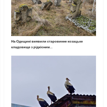
На Одещині виявили старовинне козацьке
кладовище з рідкісним...