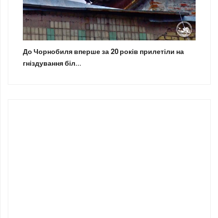
До Чорнобиля вперше за 20 років прилетіли на
гніздування біл...