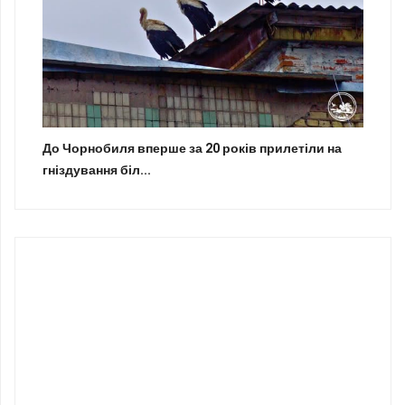
До Чорнобиля вперше за 20 років прилетіли на
гніздування біл...