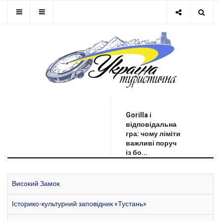
ОСТАННЯ НОВИНА
Gorilla і
відповідальна
гра: чому ліміти
важливі поруч
із бо...
Високий Замок
Історико-культурний заповідник «Тустань»