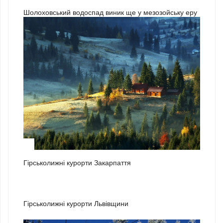
Шолоховський водоспад виник ще у мезозойську еру
1
Гірськолижні курорти Закарпаття
2
Гірськолижні курорти Львівщини