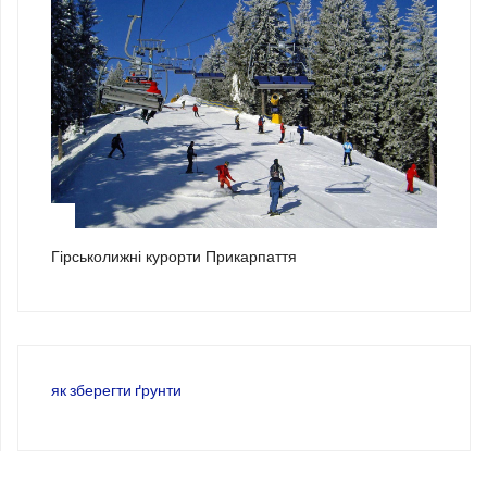
3
Гірськолижні курорти Прикарпаття
як зберегти ґрунти