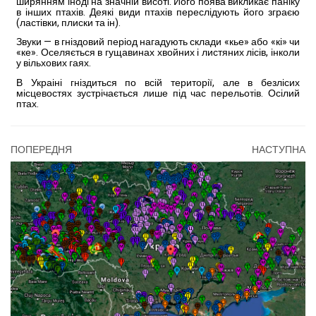
ширянням іноді на значній висоті. Його поява викликає паніку
в ін­ших птахів. Деякі види птахів переслідують його зграєю
(ластівки, плиски та ін).
Зву­ки — в гніздовий період нага­дують склади «кье» або «кі» чи
«ке». Оселяється в гущави­нах хвойних і листяних лісів, інколи
у вільхових гаях.
В Украіні гніздиться по всій території, але в безлісих
місцевостях зустрічається ли­ше під час перельотів. Осілий
птах.
ПОПЕРЕДНЯ
НАСТУПНА