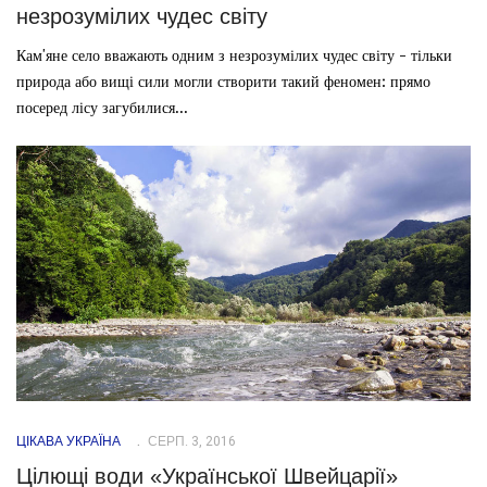
незрозумілих чудес світу
Кам'яне село вважають одним з незрозумілих чудес світу - тільки
природа або вищі сили могли створити такий феномен: прямо
посеред лісу загубилися...
ЦІКАВА УКРАЇНА
СЕРП. 3, 2016
Цілющі води «Української Швейцарії»