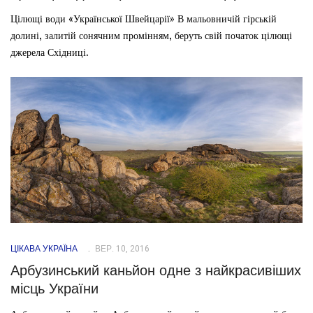
Цілющі води «Української Швейцарії» В мальовничій гірській
долині, залитій сонячним промінням, беруть свій початок цілющі
джерела Східниці.
ЦІКАВА УКРАЇНА
ВЕР. 10, 2016
Арбузинський каньйон одне з найкрасивіших
місць України