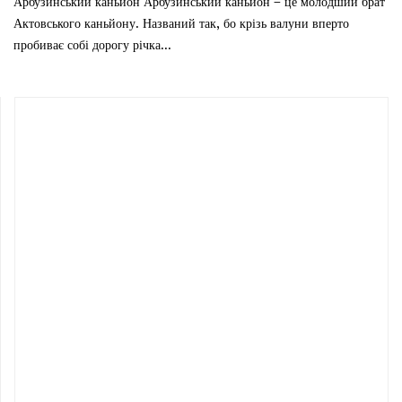
Арбузинський каньйон Арбузинський каньйон – це молодший брат
Актовського каньйону. Названий так, бо крізь валуни вперто
пробиває собі дорогу річка...