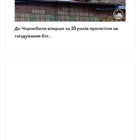
До Чорнобиля вперше за 20 років прилетіли на
гніздування біл...