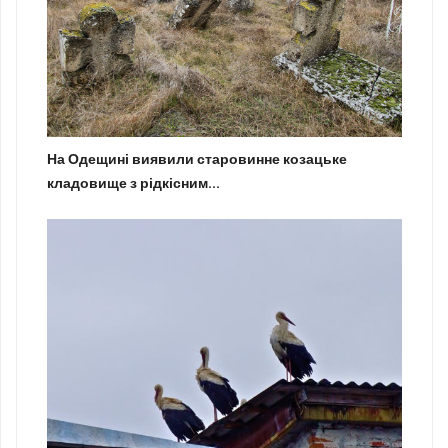
На Одещині виявили старовинне козацьке
кладовище з рідкісним...