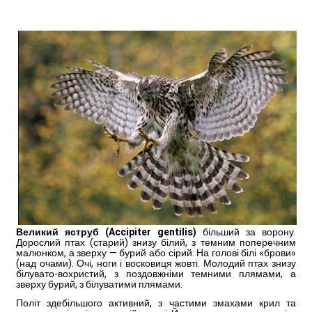
Великий яструб (Accipiter gentilis)
більший за ворону.
Дорослий птах (старий) знизу білий, з темним поперечним
малюн­ком, а зверху — бурий або сірий. На голові білі «брови»
(над очами). Очі, ноги і восковиця жовті. Молодий птах знизу
білувато-вохристий, з поздовжніми темними пляма­ми, а
зверху бурий, з білува­тими плямами.
Політ здебіль­шого активний, з частими змахами крил та