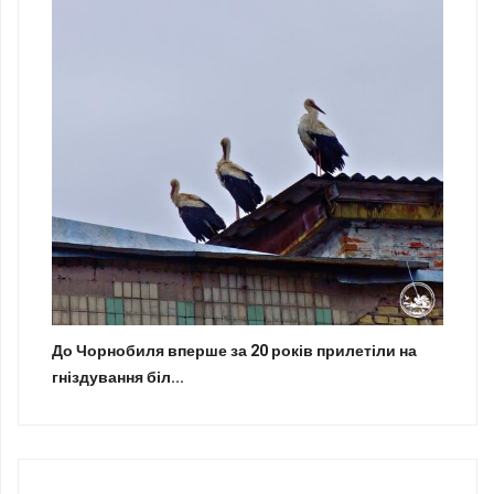
До Чорнобиля вперше за 20 років прилетіли на
гніздування біл...