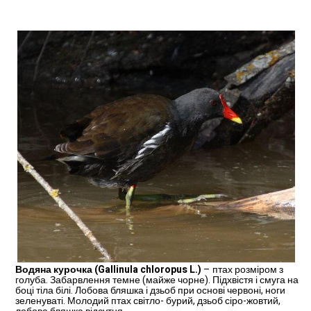
Водяна курочка (Gallinula chloropus L.)
– птах розміром з
голуба. Забарвлен­ня темне (майже чорне). Під­хвістя і смуга на
боці тіла білі. Лобова бляшка і дзьоб при основі червоні, ноги
зеле­нуваті. Молодий птах світло- бурий, дзьоб сіро-жовтий,