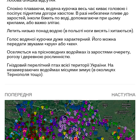
лобова бляшка відсутня.
Спо­кіно плаваючи, водяна ку­рочка весь час киває головою і
посіпує піднятим догори хвостом. В разі небезпеки пливе до
заростей, інколи біжить по воді, допомагаючи при цьому
крилами, або важ­ко злітає.
Летить низько понад водою (в польоті ноги висять і хитаються).
Голос водяної курочки дуже характерний. Його можна
передати звуками «крук» або «кек».
Оселяється на прісноводних водоймах із заростями очерету,
рогозу і деревною рослинністю.
Гніз­довий перелітний птах всієї території України. На
незамерзаючих водоймах місцями зи­мує (в околицях
Тернополя тощо).
ПОПЕРЕДНЯ
НАСТУПНА