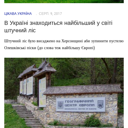
ЦІКАВА УКРАЇНА
СЕРП. 9, 2017
В Україні знаходиться найбільший у світі
штучний ліс
Штучний ліс було висаджено на Херсонщині аби зупинити пустелю
Олешківські піски (до слова теж найбільшу Європі)