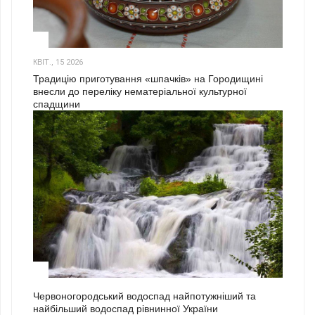
3
КВІТ., 15 2026
Традицію приготування «шпачків» на Городищині
внесли до переліку нематеріальної культурної
спадщини
1
Червоногородський водоспад найпотужніший та
найбільший водоспад рівнинної України