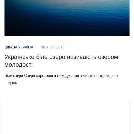
ЦІКАВА УКРАЇНА
ЛЮТ. 24, 2016
Українське біле озеро називають озером
молодості
Біле озеро Озеро карстового походження з чистою і прозорою
водою.