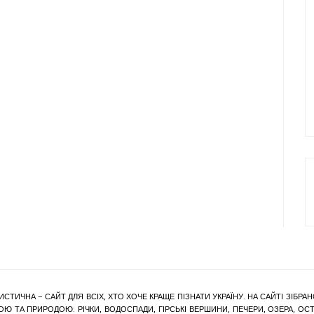
ИСТИЧНА – САЙТ ДЛЯ ВСІХ, ХТО ХОЧЕ КРАЩЕ ПІЗНАТИ УКРАЇНУ. НА САЙТІ ЗІБ
Ю ТА ПРИРОДОЮ: РІЧКИ, ВОДОСПАДИ, ГІРСЬКІ ВЕРШИНИ, ПЕЧЕРИ, ОЗЕРА, ОСТР