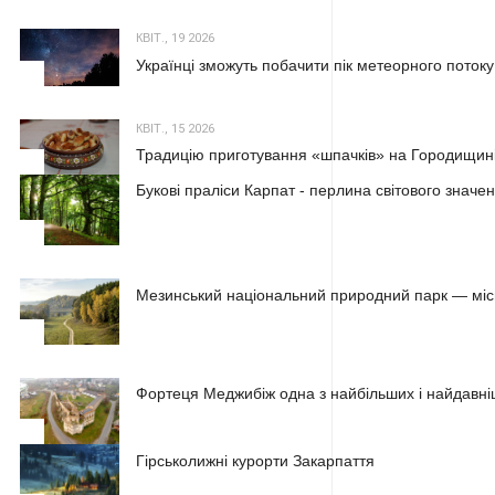
КВІТ., 19 2026
Українці зможуть побачити пік метеорного потоку
2
КВІТ., 15 2026
Традицію приготування «шпачків» на Городищині
3
Букові праліси Карпат - перлина світового значе
1
Мезинський національний природний парк — місц
2
Фортеця Меджибіж одна з найбільших і найдавні
3
Гірськолижні курорти Закарпаття