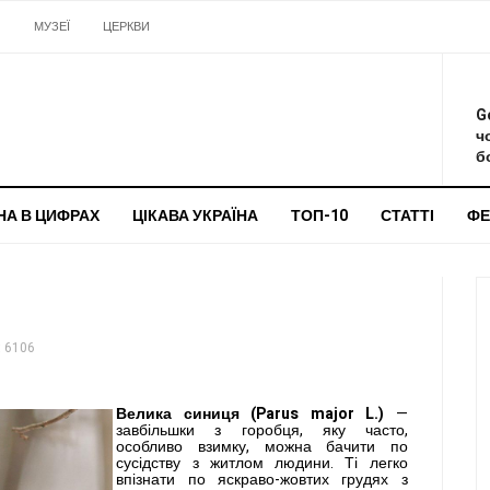
И
МУЗЕЇ
ЦЕРКВИ
О
G
ч
бо
НА В ЦИФРАХ
ЦІКАВА УКРАЇНА
ТОП-10
СТАТТІ
ФЕ
 6106
Велика синиця (Parus major L.)
—
завбільшки з горобця, яку часто,
особливо взимку, можна бачити по
сусідству з жит­лом людини. Ті легко
впізнати по яскраво-жовтих грудях з