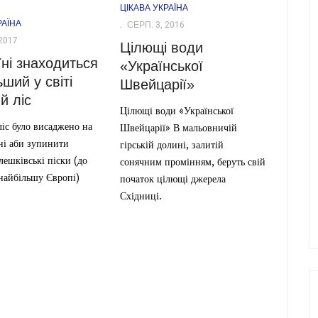
ЦІКАВА УКРАЇНА
РАЇНА
СЕРП. 3, 2016
2017
Цілющі води
їні знаходиться
«Української
ший у світі
Швейцарії»
й ліс
Цілющі води «Української
іс було висаджено на
Швейцарії» В мальовничій
і аби зупинити
гірській долині, залитій
ешківські піски (до
сонячним промінням, беруть свій
найбільшу Європі)
початок цілющі джерела
Східниці.