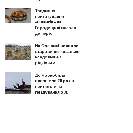
Традицію
приготування
«шпачків» на
Городищині внесли
до пере...
На Одещині виявили
старовинне козацьке
кладовище з
рідкісним...
До Чорнобиля
вперше за 20 років
прилетіли на
гніздування біл...