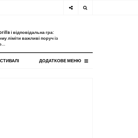
СТАННЯ НОВИНА
orilla і відповідальна гра:
ому ліміти важливі поруч із
...
СТИВАЛІ
ДОДАТКОВЕ МЕНЮ