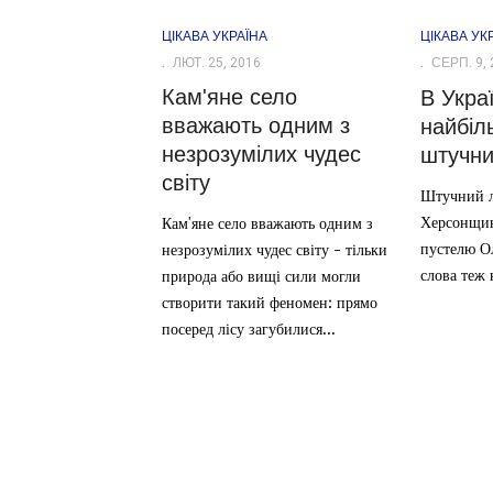
ЦІКАВА УКРАЇНА
ЦІКАВА УК
ЛЮТ. 25, 2016
СЕРП. 9, 
Кам'яне село
В Укра
вважають одним з
найбіль
незрозумілих чудес
штучни
світу
Штучний л
Херсонщин
Кам'яне село вважають одним з
пустелю Ол
незрозумілих чудес світу - тільки
слова теж 
природа або вищі сили могли
створити такий феномен: прямо
посеред лісу загубилися...