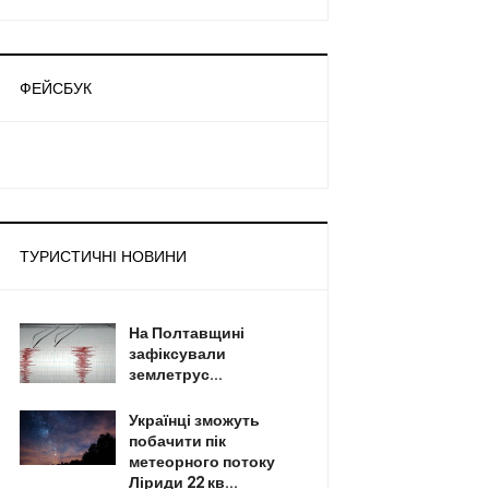
ФЕЙСБУК
ТУРИСТИЧНІ НОВИНИ
На Полтавщині
зафіксували
землетрус...
Українці зможуть
побачити пік
метеорного потоку
Ліриди 22 кв...