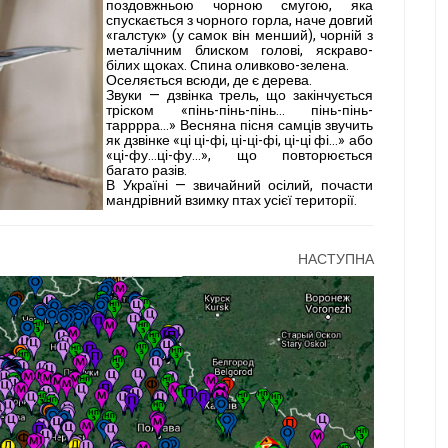
поздовжньою чорною смугою, яка
спускається з чорного горла, наче довгий
«галстук» (у самок він менший), чорній з
металічним блиском голові, яскраво-
білих щоках. Спина оливково-зелена.
Оселяється всюди, де є дерева.
Звуки — дзвінка трель, що закінчуєть­ся
тріском «пінь-пінь-пінь... пінь-пінь-
тарррра...» Весняна пісня самців звучить
як дзвін­ке «ці ці-фі, ці-ці-фі, ці-ці фі...» або
«ці-фу...ці-фу...», що повторюється
багато разів.
В Україні — звичайний осілий, почасти
мандрівний взимку птах усієї території.
НАСТУПНА