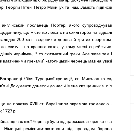
увати благодійницю, як рідну матір. Документ засвідчили
, Георгій Пітей, Петро Микичук та інші. Замість підписів
 англійський посланець Портер, якого супроводжував
 щоденнику, що містечко лежить на схилі горба на віддалі
 заледве 200 хат. зведених з дерева й критих очеретом.
ого свиту - по кращих хатах, у тому числі єврейських.
дішніх чернівчан, * то схизматичні греки. Але живе там і
"схизматичними греками" католицький чернець мав на увазі
Богородиці /біля Турецької криниці/, св. Миколая та св,
рев’яні. Документи донесли до нас й імена священників : піп
 ще на початку XVIII ст. Євреї жили окремою громадою -
х 1727 р.
ійна, під час якої Чернівці були під царською зверхністю, а
. Німецькі ремісники-лютерани під проводом барона