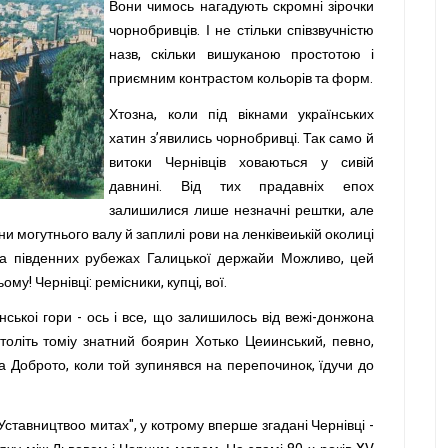
Вони чимось нагадують скромні зірочки
чорнобривців. І не стільки співзвучністю
назв, скільки вишуканою простотою і
приємним контрастом кольорів та форм.
Хтозна, коли під вікнами українських
хатин з’явились чорнобривці. Так само й
витоки Чернівців ховаються у сивій
давнині. Від тих прадавніх епох
залишилися лише незначні рештки, але
ни могутнього валу й заплилі рови на ленківеиькій околиці
а південних рубежах Галицької держайи Можливо, цей
му! Чернівці: ремісники, купці, вої.
ськоі гори - ось і все, що залишилось від вежі-донжона
толіть томіу знатний боярин Хотько Цеиинський, певно,
 Доброто, коли той зупинявся на перепочинок, їдучи до
ставництвоо митах", у котрому вперше згадані Чернівці -