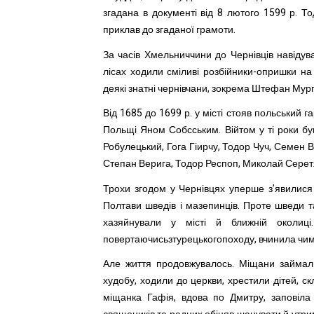
згадана в документі від 8 лютого 1599 р. Т
приклав до згаданої грамоти.
За часів Хмельниччини до Чернівців навідувал
лісах ходили сміливі розбійники-опришки н
деякі знатні чернівчани, зокрема Штефан Мур
Від 1685 до 1699 р. у місті стояв польський
Польщі Яном Собсським. Війтом у ті роки б
Робулецький, Гога Гіирчу, Тодор Чуч, Семен В
Степан Верига, Тодор Респоп, Миколай Серетя
Трохи згодом у Чернівцях уперше з’явилися р
Полтави шведів і мазепинців. Проте шведи т
хазяйнували у місті й ближній околиці
повертаючисьзтурецькогопоходу, вчинила чим
Але життя продовжувалось. Міщани займали
худобу, ходили до церкви, хрестили дітей, ск
міщанка Гафія, вдова по Дмитру, заповіла