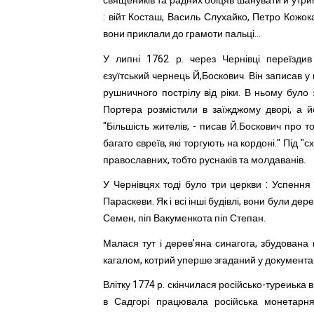
священиків та радних обіцяв шанувати й утрим
: війт Косташ, Василь Слухайко, Петро Кожокар
вони приклали до грамоти пальці...
У липні 1762 р. через Чернівці переїздив
єзуїтський чернець Й,Боскович. Він записав у
рушничного пострілу від ріки. В ньому було
Портера розмістили в заїжджому дворі, а й
"Більшість жителів, - писав Й.Боскович про то
багато євреїв, які торгують на кордоні." Під 
православних, тобто руснаків та молдаванів.
У Чернівцях тоді було три церкви : Успення 
Параскеви. Як і всі інші будівлі, вони були де
Семен, піп Вакуменкота піп Степан.
Малася тут і дерев’яна синагога, збудована
кагалом, котрий уперше згаданий у документа
Влітку 1774 р. скінчилася російсько-туреиька в
в Садгорі працювала російська монетарня