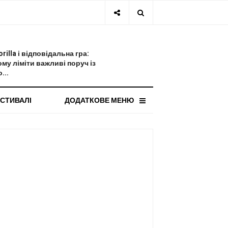
СТАННЯ НОВИНА
orilla і відповідальна гра:
ому ліміти важливі поруч із
...
СТИВАЛІ
ДОДАТКОВЕ МЕНЮ