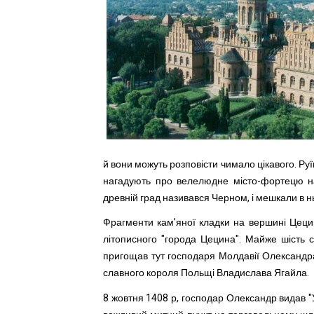
й вони можуть розповісти чимало цікавого. Руї
нагадують про велелюдне місто-фортецю н
древній град називався Черном, і мешкали в ньо
Фрагменти кам’яної кладки на вершині Цецин
літописного "города Цецина". Майже шість с
пригощав тут господаря Молдавії Олександра
славного короля Польщі Владислава Ягайла.
8 жовтня 1408 р, господар Олександр видав "У