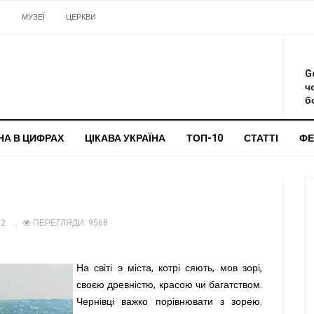
И
МУЗЕЇ
ЦЕРКВИ
О
G
ч
бо
НА В ЦИФРАХ
ЦІКАВА УКРАЇНА
ТОП-10
СТАТТІ
ФЕ
12
ПЕРЕГЛЯДИ: 9568
На світі э міста, котрі сяють, мов зорі,
своєю древністю, красою чи багатством.
Чернівці важко порівнювати з зорею.