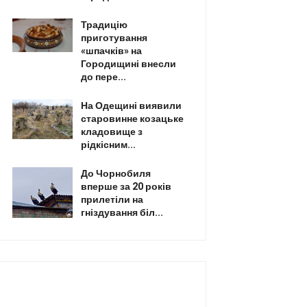
Традицію
приготування
«шпачків» на
Городищині внесли
до пере...
На Одещині виявили
старовинне козацьке
кладовище з
рідкісним...
До Чорнобиля
вперше за 20 років
прилетіли на
гніздування біл...