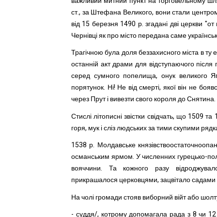
важливий митний пункт на торговельному шля
ст., за Штефана Великого, вони стали центром 
від 15 березня 1490 р. згадані дві церкви "о
Чернівці як про місто передана саме українсь
Трагічною була доля беззахисного міста в ту е
останній акт драми для відступаючого після 
серед сумного попелища, онук великого Я
порятунок. Ні! Не від смерті, якої він не боя
через Прут і вивезти свого короля до Снятина.
Стислі літописні звістки свідчать, що 1509 та
горя, мук і сліз людських за тими скупими ряд
1538 р. Молдавське князівствоостаточноопану
османським ярмом. У численних гурецько-пол
вояччини. Та кожного разу відроджувал
прикрашалося церковцями, зацвітало садами
На чолі громади стояв виборний війт або шолту
-
суддя/, котрому допомагала рада з 8 чи 12 