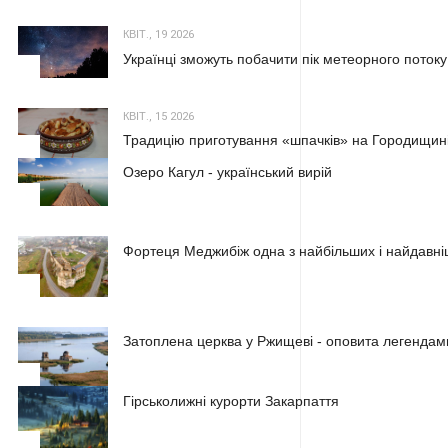
КВІТ., 19 2026
Українці зможуть побачити пік метеорного потоку
2
КВІТ., 15 2026
Традицію приготування «шпачків» на Городищині
3
Озеро Кагул - український вирій
1
Фортеця Меджибіж одна з найбільших і найдавні
2
Затоплена церква у Ржищеві - оповита легендам
3
Гірськолижні курорти Закарпаття
1