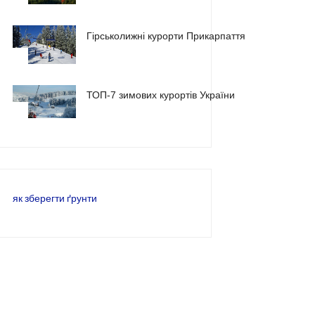
Гірськолижні курорти Прикарпаття
2
ТОП-7 зимових курортів України
3
як зберегти ґрунти