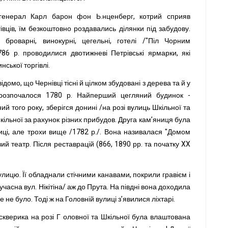
 генерал Карл барон фон Ь.нценберг, котрий сприяв
івців, їм безкоштовно роздавались ділянки під забудову.
броварні, винокурні, цегельні, готелі /"Піл Чорним
786 р. проводилися двотижневі Петрівські ярмарки, які
ської торгівлі.
ідомо, що Чернівці тісні й цілком збудовані з дерева та й у
 розпочалося 1780 р. Найперший цегляний будинок -
й того року, зберігся донині /на розі вулиць Шкільної та
ільної за рахунок різних прибудов. Друга кам’яниця була
иці, але трохи вище /1782 р./. Вона називалася "Домом
й театр. Після реставрацій (866, 1890 рр. та початку XX
лицю. Її обладнали стічними канавами, покрили гравієм і
асна вул. Нікітіна/ аж до Прута. На півдні вона доходила
 не було. Тоді ж на Головній вулиці з’явилися ліхтарі.
 скверика на розі Г оловної та Шкільної була влаштована