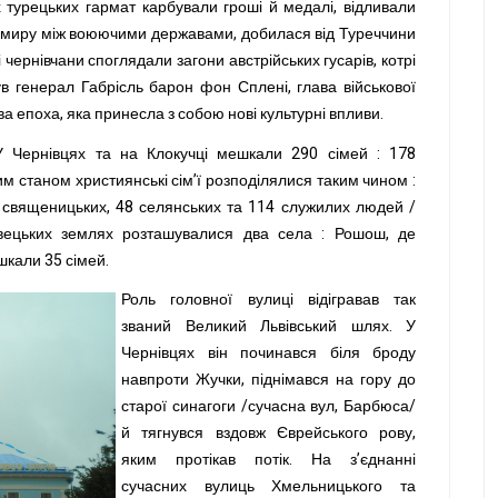
 турецьких гармат карбували гроші й медалі, відливали
ю миру між воюючими державами, добилася від Туреччини
чернівчани споглядали загони австрійських гусарів, котрі
ув генерал Габрісль барон фон Сплені, глава військової
ва епоха, яка принесла з собою нові культурні впливи.
У Чернівцях та на Клокучці мешкали 290 сімей : 178
им станом християнські сім’ї розподілялися таким чином :
10 священицьких, 48 селянських та 114 служилих людей /
нівецьких землях розташувалися два села : Рошош, де
шкали 35 сімей.
Роль головної вулиці відігравав так
званий Великий Львівський шлях. У
Чернівцях він починався біля броду
навпроти Жучки, піднімався на гору до
старої синагоги /сучасна вул, Барбюса/
й тягнувся вздовж Єврейського рову,
яким протікав потік. На з’єднанні
сучасних вулиць Хмельницького та