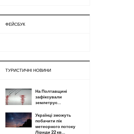
ФЕЙСБУК
ТУРИСТИЧНІ НОВИНИ
На Полтавщині
зафіксували
землетрус...
Українці зможуть
побачити пік
метеорного потоку
Ліриди 22 кв...