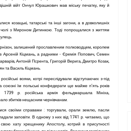
одішній війт Ончул Юрашкович мав міську печатку, яку й
ися козацькі, татарські та інші загони, а в довколишніх
а чолі з Мироном Дитинкою. Тоді попрощалися з життям
гулець.
 гарнізон, залишений прославленим полководцем, королем
ув Арсеній Кіцмань, а радними - Єремія Попович, Семен
арварів, Антоній Псрента, Григорій Верига, Дмитро Козак,
н та Василь Кіцмань.
осійські вояки, котрі переслідували відступаючих з-під
а союзні їм польські конфедерати ще майже п’ять років
. 1739 р. російська армія фельдмаршала Мініха,
ало збитків нещасним чернівчанам.
ся своїми справами : торгували, орали землю, пасли
ладали заповіти. В одному з них від 1741 р. читаемо, що
 свою хату хрещенику Апостолу, котрий в присутності