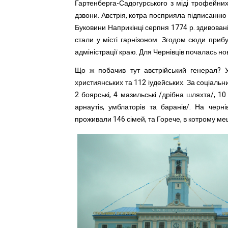
Гартенберга-Садогурського з міді трофейних
дзвони. Австрія, котра посприяла підписанн
Буковини Наприкінці серпня 1774 р. здивовані 
стали у місті гарнізоном. Згодом сюди приб
адміністрації краю. Для Чернівців почалась но
Що ж побачив тут австрійський генерал? 
християнських та 112 іудейських. За соціальн
2 боярські, 4 мазильські /дрібна шляхта/, 
арнаутів, умблаторів та баранів/. На чер
проживали 146 сімей, та Горече, в котрому ме