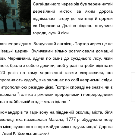
Сагайдачного через рів був перекинутий
дерев’яний місток, за яким дорога
піднімалася вгору до митниці й церкви
св. Параскеви. Далі на південь тягнулися
городи, луги й ліси.
вав непрохідним. Згадуваний англієць Портер через це не
нівецькі церкви. Вуличками вільно розгулювали домашні
овк. Чернівчани, йдучи по хмиз до сусіднього лісу, який
нею, брали з собою дрючки, щоб у разі потреби відігнати
20 років по тому чернівецькі газети скаржилися, що
роганяють худобу, яка залишає по собі неприємні сліди.
итрополичою резиденцією, "котрій справді не знати, чи є
зташована "толічка з ріжними природними і неприродними
а в найбільшій згоді - мала іділля...".
я командирів та гарнізону на південній околиці міста, біля
околиці, яка називалася Магала, 1777 р. збудували нову
на місці сучасного спортмайданчика педучилища/. Дорога
 /нині Б. Хмельницького/.