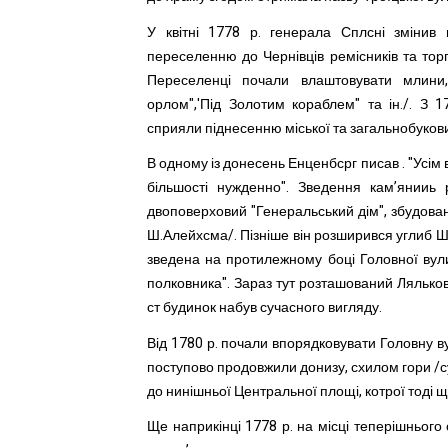
У квітні 1778 р. генерала Сплсні змінив
переселенню до Чернівців ремісників та торг
Переселенці почали влаштовувати млини, 
орлом",'Під Золотим кораблем" та ін./. З 1
сприяли піднесенню міської та загальнобуковин
В одному із донесень Енценбсрг писав . "Усім в
більшості нужденно". Зведення кам’янииь
двоповерховий "Генеральський дім", збудовани
Ш.Алейхсма/. Пізніше він розширився углиб Шк
зведена на протилежному боці Головної вул
полковника". Зараз тут розташований Лялькови
ст будинок набув сучасного вигляду.
Від 1780 р. почали впорядковувати Головну ву
поступово продовжили донизу, схилом гори /суч
до нинішньої Центральної площі, котрої тоді ще
Ще наприкінці 1778 р. на місці теперішнього