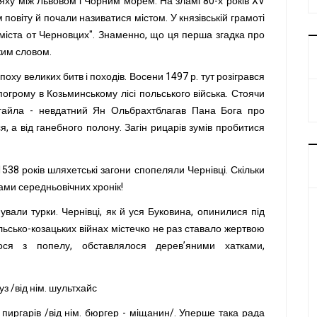
ху між Львовом і Чорним морем. На зламі 80-х років XV
повіту й почали називатися містом. У князівській грамоті
т міста от Черновцих". Знаменно, що ця перша згадка про
ким словом.
поху великих битв і походів. Восени 1497 р. тут розігрався
погрому в Козьминському лісі польського війська. Стоячи
гайла - невдатний Ян Ольбрахтблагав Пана Бога про
вся, а від ганебного полону. Загін рицарів зумів пробитися
 1538 років шляхетські загони спопеляли Чернівці. Скільки
ками середньовічних хронік!
вали турки. Чернівці, як й уся Буковина, опинилися під
ьсько-козацьких війнах містечко не раз ставало жертвою
ося з попелу, обставлялося дерев’яними хатками,
з /від нім. шультхайс
пиргарів /від нім. бюргер - міщанин/. Уперше така рада