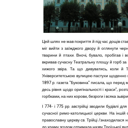
Цей шлях не мав покриття й під час дощів ста
міг вийти з заїжджого двору й оглянути чер
тварини й птахи. Вночі, бувало, пробігав і в
вкривав сучасну Театральну площу й горб за 
хижого звіра. Та що дивуватись, коли й 1
Університетською вулицею пастухи щоденно п
1897 р. газета "Буковина" писала, що перед м
десь рівня щодо оригінальності і краси", ро
горбками, на них корови, безроги і всяка зьвірин
І 774- і 775 рр. австрійці зводили будівлі дл
сучасної римо-католицької церкви. На іншій 
православну церкву св. Трійці /знаходилася 
до храму згодом отримала назву Троїцької вул,