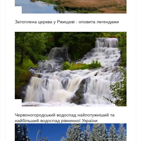
2
Затоплена церква у Ржищеві - оповита легендами
3
Червоногородський водоспад найпотужніший та
найбільший водоспад рівнинної України