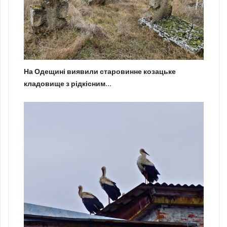
На Одещині виявили старовинне козацьке
кладовище з рідкісним...