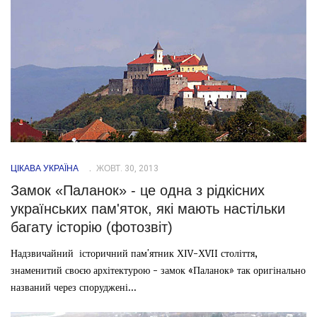
ЦІКАВА УКРАЇНА
ЖОВТ. 30, 2013
Замок «Паланок» - це одна з рідкісних
українських пам'яток, які мають настільки
багату історію (фотозвіт)
Надзвичайний історичний пам'ятник ХІV-ХVII століття,
знаменитий своєю архітектурою - замок «Паланок» так оригінально
названий через споруджені...