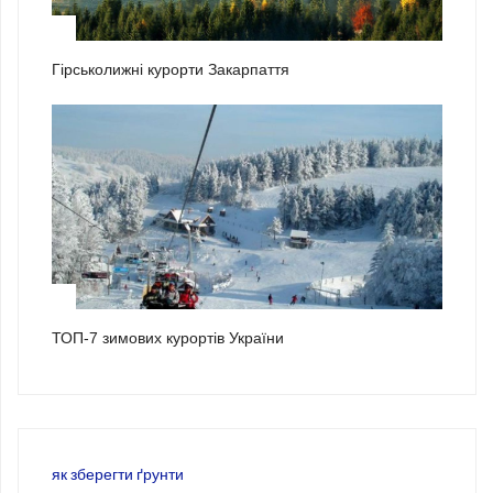
2
Гірськолижні курорти Закарпаття
3
ТОП-7 зимових курортів України
як зберегти ґрунти