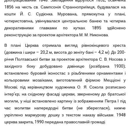
доопрацьований 1848. Закладення відбулося 1852, освячена
1856 на честь св. Сампсонія Странноприїмця, будувалася на
кошти Й. С. Судієнка. Мурована, прямокутна у плані,
чотиристовпна, увінчувалася центральною банею та чотирма
декоративними главками по кутках. 1895 здійснено
реконструкцію за проектом архітектора М. М. Никонова.
В плані Церква отримала вигляд рівнокінцевого хреста
(довжина і шири – 20,2 м, висота до зеніту бані – 4,2 м). До 200-
річчя Полтавської битви за проектом архітектора С. В. Носова з
західного боку добудовано дзвіницю (розібрана 1930);
встановлено буровий іконостас з різьбленими орнаментами і
кольоровими мозаїками, виготовлений фірмою Мецціоні у
Москві; під керівництвом художника О. Я. Сокола розписано
інтер’єр; на східному фасаді церкви, зверненому до братської
могили, у ніші встановлено картину із зображенням Петра І під
час молитви напередодні битви (не збереглася), нижче
укріплено мармурову дошку з текстом наказу військам. 1948
церква закрита, 1990 передана православній громаді.