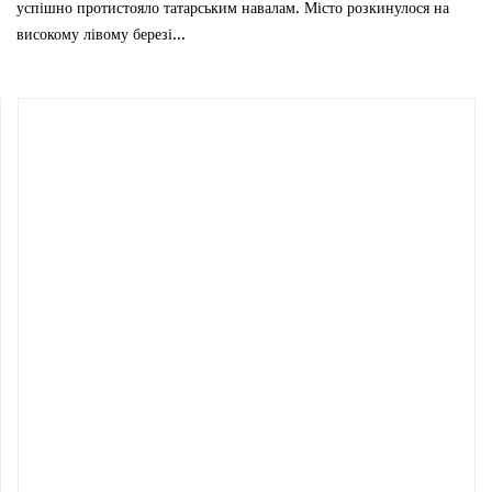
успішно протистояло татарським навалам. Місто розкинулося на
високому лівому березі...