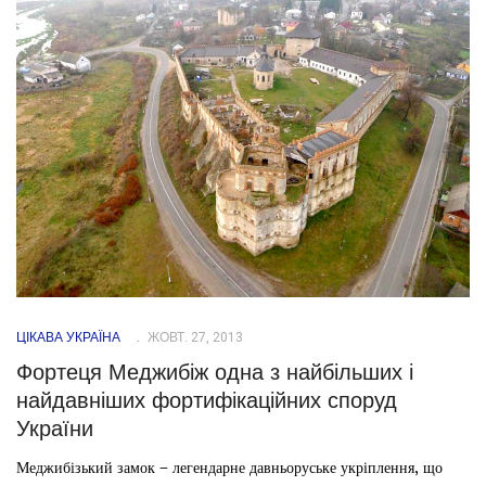
ЦІКАВА УКРАЇНА
ЖОВТ. 27, 2013
Фортеця Меджибіж одна з найбільших і
найдавніших фортифікаційних споруд
України
Меджибізький замок – легендарне давньоруське укріплення, що