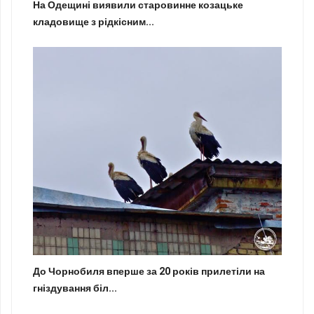
На Одещині виявили старовинне козацьке
кладовище з рідкісним...
До Чорнобиля вперше за 20 років прилетіли на
гніздування біл...