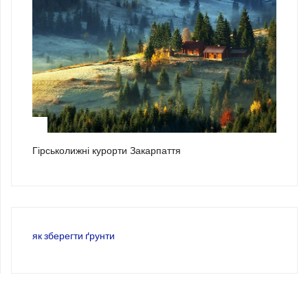
3
Гірськолижні курорти Закарпаття
як зберегти ґрунти