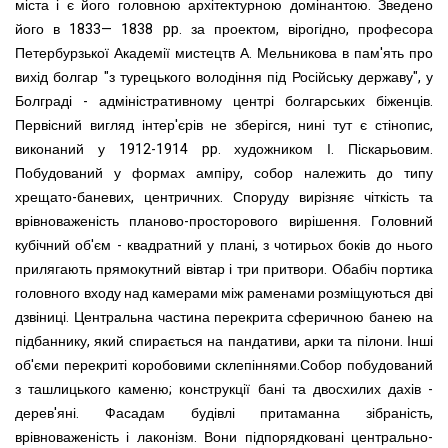
міста і є його головною архітектурною домінантою. Зведено
його в 1833— 1838 pp. за проектом, вірогідно, професора
Петербурзької Академії мистецтв А. Мельникова в пам'ять про
вихід болгар "з турецького володіння під Російську державу", у
Болграді - адміністративному центрі болгарських біженців.
Первісний вигляд інтер'єрів не зберігся, нині тут є стінопис,
виконаний у 1912-1914 pp. художником І. Піскарьовим.
Побудований у формах ампіру, собор належить до типу
хрещато-баневих, центричних. Споруду вирізняє чіткість та
врівноваженість планово-просторового вирішення. Головний
кубічний об'єм - квадратний у плані, з чотирьох боків до нього
прилягають прямокутний вівтар і три притвори. Обабіч портика
головного входу над камерами між раменами розміщуються дві
дзвіниці. Центральна частина перекрита сферичною банею на
підбаннику, який спирається на пандативи, арки та пілони. Інші
об'єми перекриті коробовими склепіннями.Собор побудований
з ташлицького каменю; конструкції бані та двосхилих дахів -
дерев'яні. Фасадам будівлі притаманна зібраність,
врівноваженість і лаконізм. Вони підпорядковані центрально-