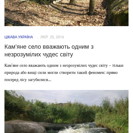
ЦІКАВА УКРАЇНА
ЛЮТ. 25, 2016
Кам'яне село вважають одним з
незрозумілих чудес світу
Кам'яне село вважають одним з незрозумілих чудес світу - тільки
природа або вищі сили могли створити такий феномен: прямо
посеред лісу загубилися...