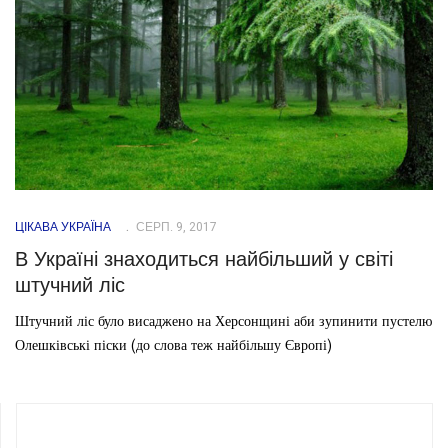
ЦІКАВА УКРАЇНА
СЕРП. 9, 2017
В Україні знаходиться найбільший у світі
штучний ліс
Штучний ліс було висаджено на Херсонщині аби зупинити пустелю
Олешківські піски (до слова теж найбільшу Європі)