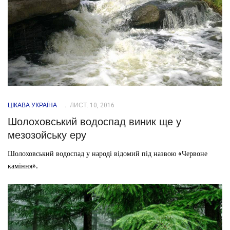
ЦІКАВА УКРАЇНА
ЛИСТ. 10, 2016
Шолоховський водоспад виник ще у
мезозойську еру
Шолоховський водоспад у народі відомий під назвою «Червоне
каміння».