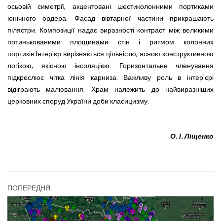
осьовій симетрії, акцентовані шестиколонними портиками
іонічного ордера. Фасад вівтарної частини прикрашають
пілястри. Композиції надає виразності контраст між великими
потинькованими площинами стін і ритмом колонних
портиків.Інтер'єр вирізняється цільністю, ясною конструктивною
логікою, якісною інсоляцією. Горизонтальне членування
підкреслює чітка лінія карниза. Важливу роль в інтер'єрі
відіграють малювання. Храм належить до найвиразніших
церковних споруд України доби класицизму.
О. І. Ліщенко
ПОПЕРЕДНЯ