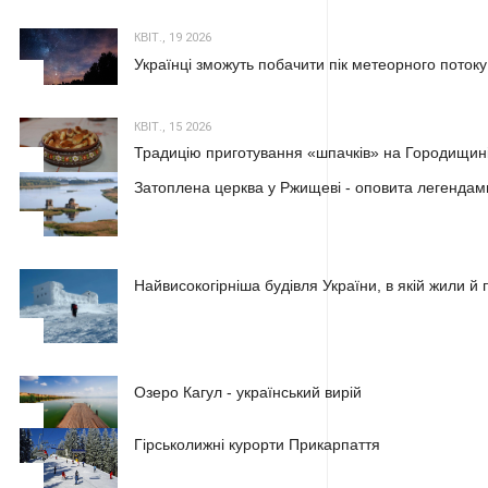
КВІТ., 19 2026
Українці зможуть побачити пік метеорного потоку
2
КВІТ., 15 2026
Традицію приготування «шпачків» на Городищині
3
Затоплена церква у Ржищеві - оповита легендам
1
Найвисокогірніша будівля України, в якій жили 
2
Озеро Кагул - український вирій
3
Гірськолижні курорти Прикарпаття
1