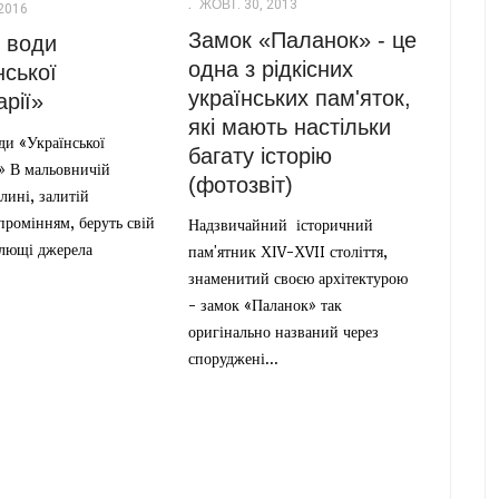
ЖОВТ. 30, 2013
2016
Замок «Паланок» - це
 води
одна з рідкісних
нської
українських пам'яток,
рії»
які мають настільки
ди «Української
багату історію
» В мальовничій
(фотозвіт)
олині, залитій
промінням, беруть свій
Надзвичайний історичний
ілющі джерела
пам'ятник ХІV-ХVII століття,
знаменитий своєю архітектурою
- замок «Паланок» так
оригінально названий через
споруджені...