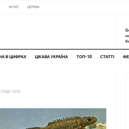
И
МУЗЕЇ
ЦЕРКВИ
О
G
ч
бо
НА В ЦИФРАХ
ЦІКАВА УКРАЇНА
ТОП-10
СТАТТІ
ФЕ
ЛЯДИ: 5020