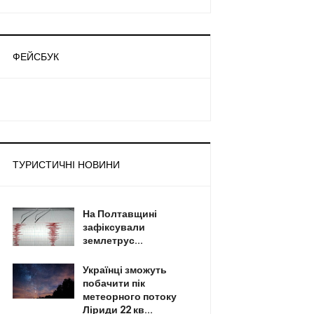
ФЕЙСБУК
ТУРИСТИЧНІ НОВИНИ
На Полтавщині
зафіксували
землетрус...
Українці зможуть
побачити пік
метеорного потоку
Ліриди 22 кв...