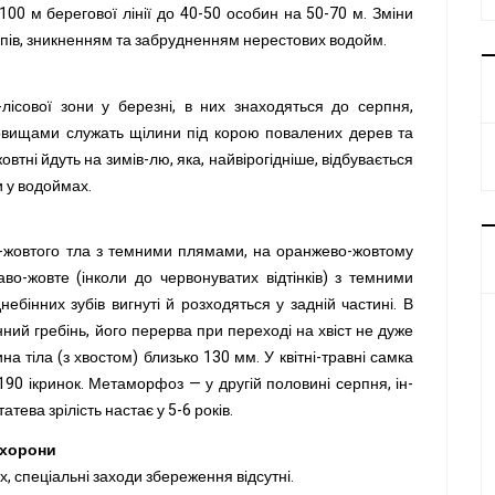
100 м берегової лінії до 40-50 особин на 50-70 м. Зміни
пів, зникненням та забрудненням нерестових водойм.
-лісової зони у березні, в них знаходяться до серпня,
ховищами служать щілини під корою повалених дерев та
втні йдуть на зимів-лю, яка, найвірогідніше, відбувається
и у водоймах.
о-жовтого тла з темними плямами, на оранжево-жовтому
во-жовте (інколи до червонуватих відтінків) з темними
ебінних зубів вигнуті й розходяться у задній частині. В
ий гребінь, його перерва при переході на хвіст не дуже
на тіла (з хвостом) близько 130 мм. У квітні-травні самка
190 ікринок. Метаморфоз — у другій половині серпня, ін-
атева зрілість настає у 5-6 років.
охорони
 спеціальні заходи збереження відсутні.