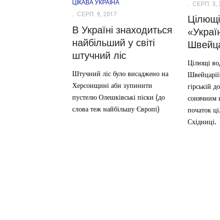
ЦІКАВА УКРАЇНА
СЕРП. 3, 
СЕРП. 9, 2017
Цілющі
В Україні знаходиться
«Украї
найбільший у світі
Швейца
штучний ліс
Цілющі во
Штучний ліс було висаджено на
Швейцарії
Херсонщині аби зупинити
гірській д
пустелю Олешківські піски (до
сонячним 
слова теж найбільшу Європі)
початок ц
Східниці.