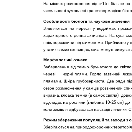
На місцях розмноження від 5-15 і більше на 
чисельності зумовлені транс-формацією біото
Особливості біології та наукове значення
З'являються на нересті у водоймах гірсько
характерною є денна активність. На суші с
пнів, порожнини під ка-менями. Приблизно у жо
у таких самих сховищах, хоча можуть зимуват
Морфологічні ознаки
Забарвлення від темно-брунатного до світл
череві — чорні плями. Горло зазвичай яскра
плямами. Шкіра грубозерниста. Два ряди підн
сезон розмноження у самців розвинений спинн
виразна, клоака темна (в самок світла), довжи
відкладає на рослини (глибина 10-25 см) до 
коли зимівля відбувається на стадії личинки. Ст
Режим збереження популяцій та заходи з 
Зберігаються на природоохоронних територіях,