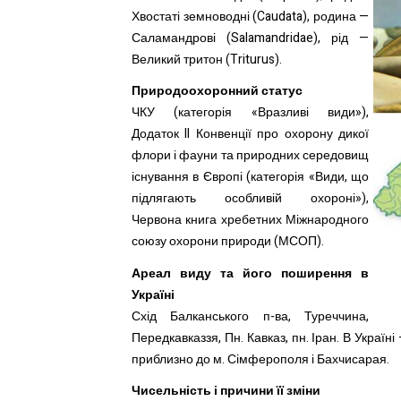
Хвостаті земноводні (Caudata), родина —
Саламандрові (Salamandridae), рід —
Великий тритон (Triturus).
Природоохоронний статус
ЧКУ (категорія «Вразливі види»),
Додаток II Конвенції про охорону дикої
флори і фауни та природних середовищ
існування в Європі (категорія «Види, що
підлягають особливій охороні»),
Червона книга хребетних Міжнародного
союзу охорони природи (МСОП).
Ареал виду та його поширення в
Україні
Схід Балканського п-ва, Туреччина,
Передкавказзя, Пн. Кавказ, пн. Іран. В Україн
приблизно до м. Сімферополя і Бахчисарая.
Чисельність і причини її зміни