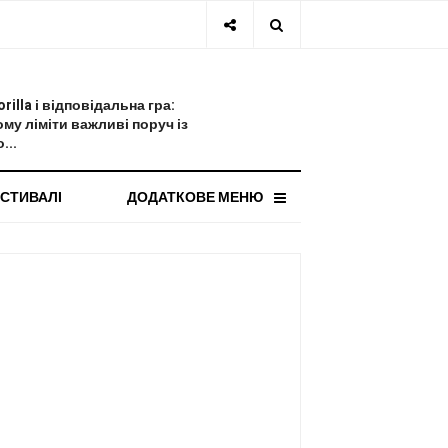
СТАННЯ НОВИНА
orilla і відповідальна гра:
ому ліміти важливі поруч із
...
СТИВАЛІ
ДОДАТКОВЕ МЕНЮ