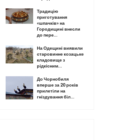
Традицію
приготування
«шпачків» на
Городищині внесли
до пере...
На Одещині виявили
старовинне козацьке
кладовище з
рідкісним...
До Чорнобиля
вперше за 20 років
прилетіли на
гніздування біл...