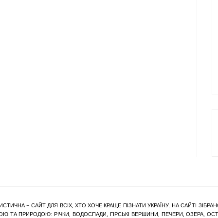
ИСТИЧНА – САЙТ ДЛЯ ВСІХ, ХТО ХОЧЕ КРАЩЕ ПІЗНАТИ УКРАЇНУ. НА САЙТІ ЗІБ
Ю ТА ПРИРОДОЮ: РІЧКИ, ВОДОСПАДИ, ГІРСЬКІ ВЕРШИНИ, ПЕЧЕРИ, ОЗЕРА, ОСТР