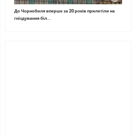
До Чорнобиля вперше за 20 років прилетіли на
гніздування біл...