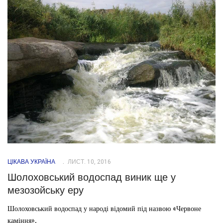
ЦІКАВА УКРАЇНА
ЛИСТ. 10, 2016
Шолоховський водоспад виник ще у
мезозойську еру
Шолоховський водоспад у народі відомий під назвою «Червоне
каміння».