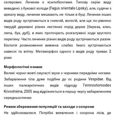
селерових. Личинки є ксилобіонтами. Типову серію виду
виведено з букової колоди (Fagus orientalis Lipsky), але, судячи з
ареалу виду, личинки мешкають не тільки в буці. Личинки інших
видів роду зустрічаються в гниючій, вологій, але ще по-рівняно
твердій деревині різних листяних порід дерев (береза, клен,
липа, бук, дуб), в яких проточують розгалужені ходи круглого
перетину. Часто личинки різних видів роду зустрічаються разом.
Біологія розмноження вивчена слабко. Імаго зустрічаються
навесні та влітку. Метаморфоз одного з видів роду триває 2
роки.
Морфологічні ознаки
Великі чорно-жовті смугасті мухи з чорними передніми ногами.
Забарвлення тіла дуже подібне до ос родини Vespidae. Від
інших палеарктичних видів підроду Temnostomoides
Krivosheina, 2005 вид відрізняється в першу чергу забарвленням
середньоспинки.
Режим збереження популяцій та заходи з охорони
Не здійснювалися. Потрібні виявлення і охорона лісів, де