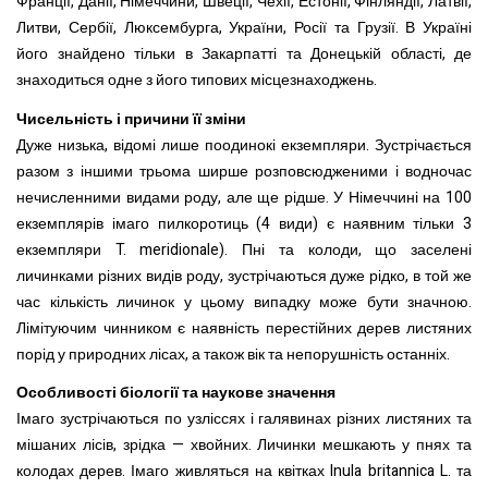
Франції, Данії, Німеччини, Швеції, Чехії, Естонії, Фінляндії, Латвії,
Литви, Сербії, Люксембурга, України, Росії та Грузії. В Україні
його знайдено тільки в Закарпатті та Донецькій області, де
знаходиться одне з його типових місцезнаходжень.
Чисельність і причини її зміни
Дуже низька, відомі лише поодинокі екземпляри. Зустрічається
разом з іншими трьома ширше розповсюдженими і водночас
нечисленними видами роду, але ще рідше. У Німеччині на 100
екземплярів імаго пилкоротиць (4 види) є наявним тільки 3
екземпляри T. meridionale). Пні та колоди, що заселені
личинками різних видів роду, зустрічаються дуже рідко, в той же
час кількість личинок у цьому випадку може бути значною.
Лімітуючим чинником є наявність перестійних дерев листяних
порід у природних лісах, а також вік та непорушність останніх.
Особливості біології та наукове значення
Імаго зустрічаються по узліссях і галявинах різних листяних та
мішаних лісів, зрідка — хвойних. Личинки мешкають у пнях та
колодах дерев. Імаго живляться на квітках Inula britannica L. та