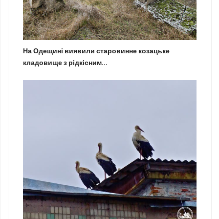
На Одещині виявили старовинне козацьке
кладовище з рідкісним...