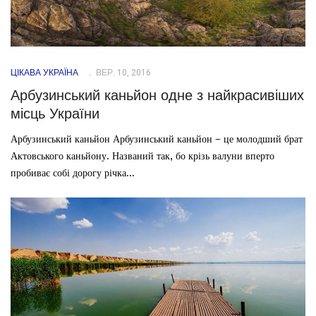
ЦІКАВА УКРАЇНА
ВЕР. 10, 2016
Арбузинський каньйон одне з найкрасивіших
місць України
Арбузинський каньйон Арбузинський каньйон – це молодший брат
Актовського каньйону. Названий так, бо крізь валуни вперто
пробиває собі дорогу річка...