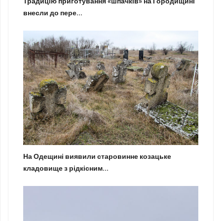
Традицію приготування «шпачків» на Городищині
внесли до пере...
На Одещині виявили старовинне козацьке
кладовище з рідкісним...