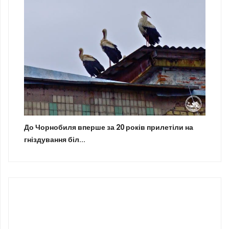
До Чорнобиля вперше за 20 років прилетіли на
гніздування біл...