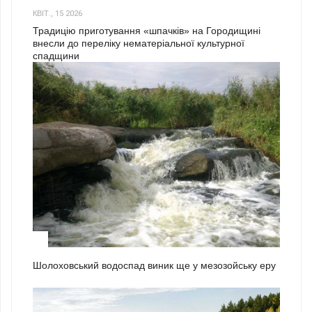
КВІТ., 15 2026
Традицію приготування «шпачків» на Городищині
внесли до переліку нематеріальної культурної
спадщини
1
Шолоховський водоспад виник ще у мезозойську еру