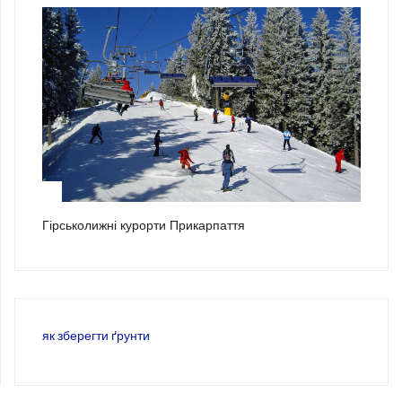
3
Гірськолижні курорти Прикарпаття
як зберегти ґрунти