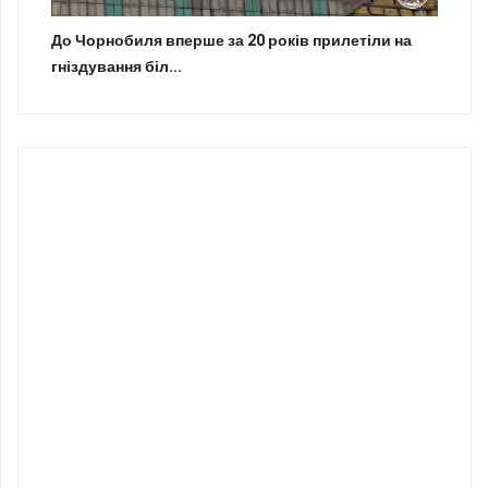
До Чорнобиля вперше за 20 років прилетіли на
гніздування біл...