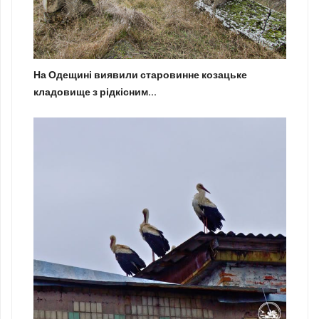
На Одещині виявили старовинне козацьке
кладовище з рідкісним...