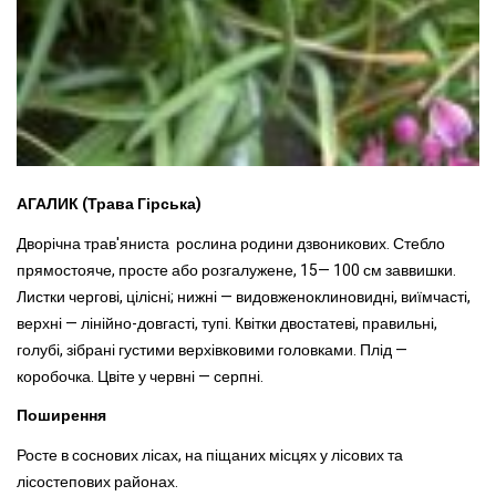
АГАЛИК (Трава Гірська)
Дворічна трав'яниста рослина родини дзвоникових. Стебло
прямостояче, просте або розгалужене, 15— 100 см заввишки.
Листки чергові, цілісні; нижні — видовженоклиновидні, виїмчасті,
верхні — лінійно-довгасті, тупі. Квітки двостатеві, правильні,
голубі, зібрані
густими верхівковими головками.
Плід —
коробочка. Цвіте у червні — серпні.
Поширення
Росте в соснових лісах, на піщаних місцях у лісових та
лісостепових районах
.