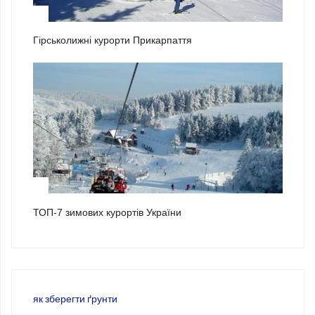
2
Гірськолижні курорти Прикарпаття
3
ТОП-7 зимових курортів України
як зберегти ґрунти