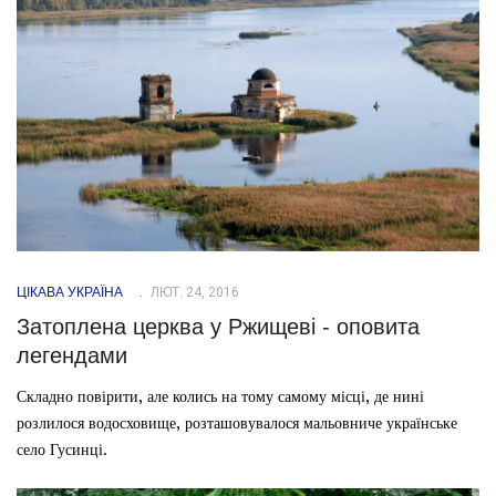
ЦІКАВА УКРАЇНА
ЛЮТ. 24, 2016
Затоплена церква у Ржищеві - оповита
легендами
Складно повірити, але колись на тому самому місці, де нині
розлилося водосховище, розташовувалося мальовниче українське
село Гусинці.