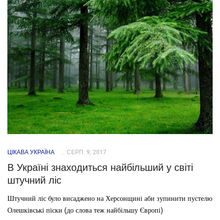
ЦІКАВА УКРАЇНА
СЕРП. 9, 2017
В Україні знаходиться найбільший у світі
штучний ліс
Штучний ліс було висаджено на Херсонщині аби зупинити пустелю
Олешківські піски (до слова теж найбільшу Європі)