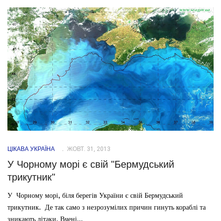
ЦІКАВА УКРАЇНА
ЖОВТ. 31, 2013
У Чорному морі є свій "Бермудський
трикутник"
У Чорному морі, біля берегів України є свій Бермудський
трикутник. Де так само з незрозумілих причин гинуть кораблі та
зникають літаки. Вчені...