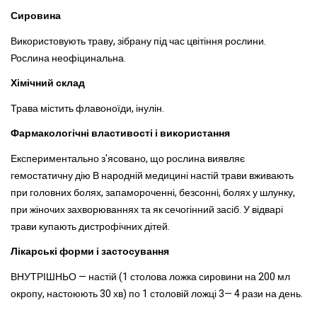
Сировина
Використовують траву, зібрану під час цвітіння рослини.
Рослина неофіцинальна.
Хімічний склад
Трава містить флавоноїди, інулін.
Фармакологічні властивості і використання
Експериментально з'ясовано, що рослина виявляє
гемостатичну дію В народній медицині настій трави вживають
при головних болях, запамороченні, безсонні, болях у шлунку,
при жіночих захворюваннях та як сечогінний засіб.
У відварі
трави купають дистрофічних дітей.
Лікарські форми і застосування
ВНУТРІШНЬО — настій (1 столова ложка сировини на 200 мл
окропу, настоюють 30 хв) по 1 столовій ложці 3— 4 рази на день.