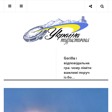
ОСТАННЯ НОВИНА
Gorilla і
відповідальна
гра: чому ліміти
важливі поруч
із бо...