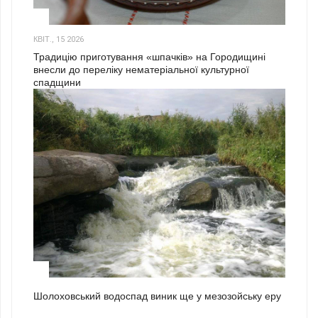
3
КВІТ., 15 2026
Традицію приготування «шпачків» на Городищині
внесли до переліку нематеріальної культурної
спадщини
1
Шолоховський водоспад виник ще у мезозойську еру