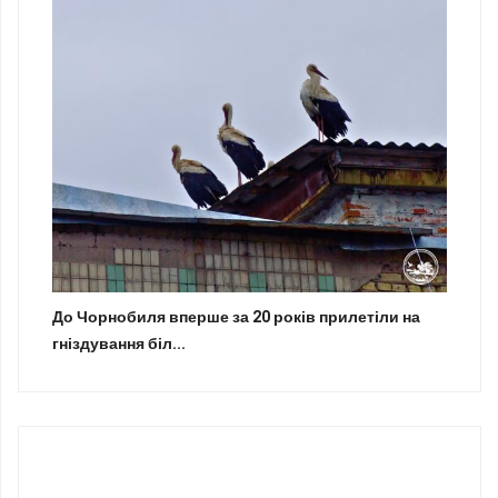
До Чорнобиля вперше за 20 років прилетіли на
гніздування біл...