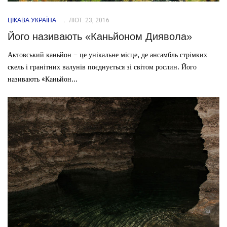
ЦІКАВА УКРАЇНА
ЛЮТ. 23, 2016
Його називають «Каньйоном Диявола»
Актовський каньйон – це унікальне місце, де ансамбль стрімких
скель і гранітних валунів поєднується зі світом рослин. Його
називають «Каньйон...