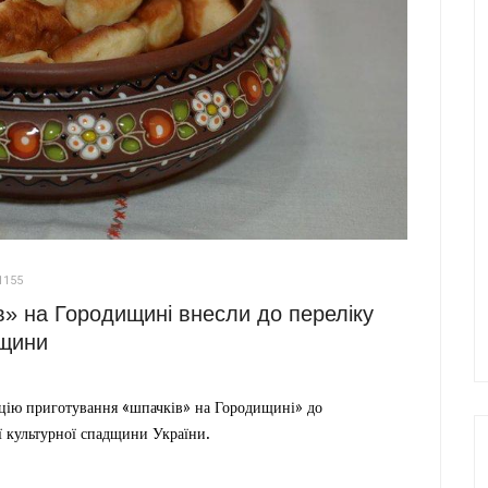
1155
в» на Городищині внесли до переліку
дщини
ицію приготування «шпачків» на Городищині» до
ї культурної спадщини України.