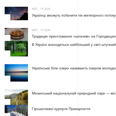
КВІТ., 19 2026
Українці зможуть побачити пік метеорного потоку
2
КВІТ., 15 2026
Традицію приготування «шпачків» на Городищині
3
В Україні знаходиться найбільший у світі штучний
1
Українське біле озеро називають озером молодос
2
Мезинський національний природний парк — місц
3
Гірськолижні курорти Прикарпаття