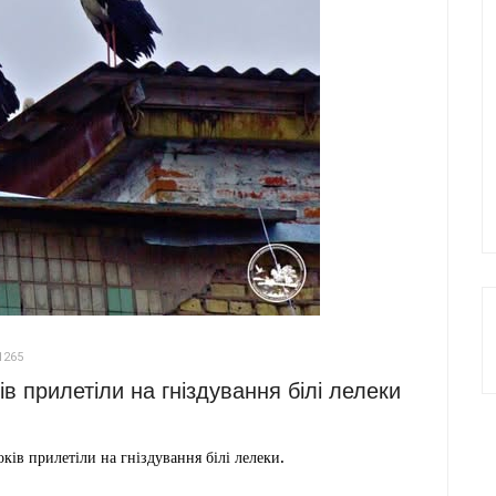
1265
в прилетіли на гніздування білі лелеки
ків прилетіли на гніздування білі лелеки.