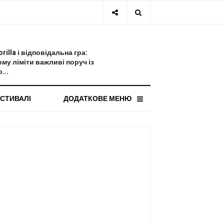
СТАННЯ НОВИНА
orilla і відповідальна гра:
ому ліміти важливі поруч із
...
СТИВАЛІ
ДОДАТКОВЕ МЕНЮ