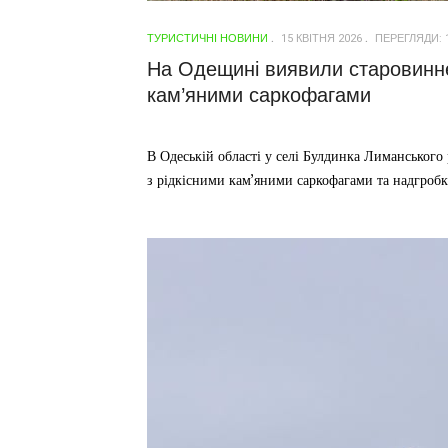
ТУРИСТИЧНІ НОВИНИ
15 КВІТНЯ 2026
ПЕРЕГЛЯДИ: 
На Одещині виявили старовинне
кам’яними саркофагами
В Одеській області у селі Булдинка Лиманськог
з рідкісними кам’яними саркофагами та надгроб