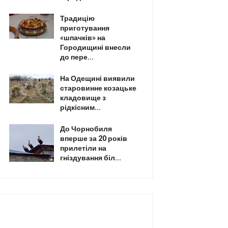
Традицію
приготування
«шпачків» на
Городищині внесли
до пере...
На Одещині виявили
старовинне козацьке
кладовище з
рідкісним...
До Чорнобиля
вперше за 20 років
прилетіли на
гніздування біл...