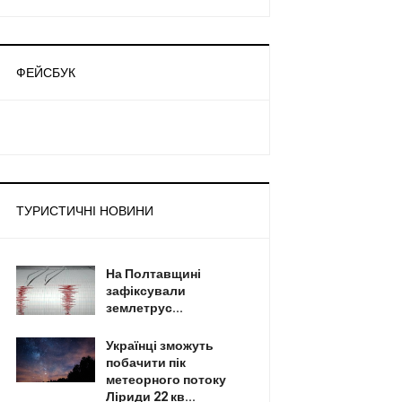
ФЕЙСБУК
ТУРИСТИЧНІ НОВИНИ
На Полтавщині
зафіксували
землетрус...
Українці зможуть
побачити пік
метеорного потоку
Ліриди 22 кв...