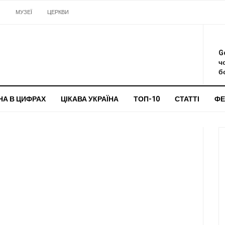
И
МУЗЕЇ
ЦЕРКВИ
О
G
ч
бо
НА В ЦИФРАХ
ЦІКАВА УКРАЇНА
ТОП-10
СТАТТІ
ФЕ