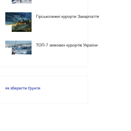
1
Гірськолижні курорти Закарпаття
2
ТОП-7 зимових курортів України
3
як зберегти ґрунти