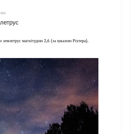
 884
летрус
 землетрус магнітудою 2,6 (за шкалою Ріхтера).