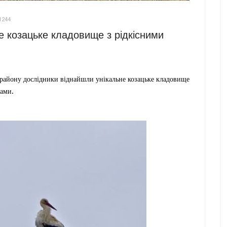
1244
 козацьке кладовище з рідкісними
о району дослідники віднайшли унікальне козацьке кладовище
ками.