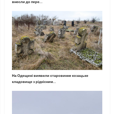
внесли до пере...
На Одещині виявили старовинне козацьке
кладовище з рідкісним...