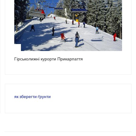
3
Гірськолижні курорти Прикарпаття
як зберегти ґрунти