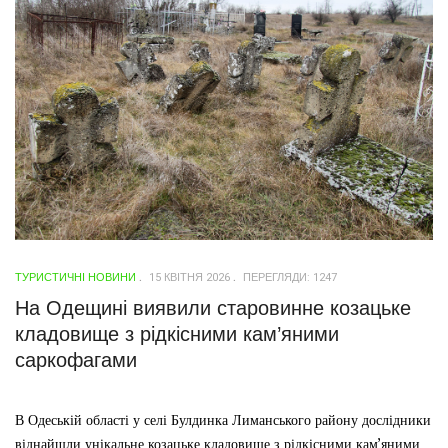
ТУРИСТИЧНІ НОВИНИ
15 КВІТНЯ 2026
ПЕРЕГЛЯДИ: 1247
На Одещині виявили старовинне козацьке
кладовище з рідкісними кам’яними
саркофагами
В Одеській області у селі Булдинка Лиманського району дослідники
віднайшли унікальне козацьке кладовище з рідкісними кам’яними