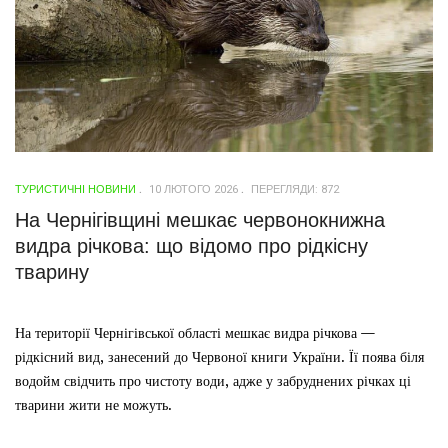
ТУРИСТИЧНІ НОВИНИ
10 ЛЮТОГО 2026
ПЕРЕГЛЯДИ: 872
На Чернігівщині мешкає червонокнижна
видра річкова: що відомо про рідкісну
тварину
На території Чернігівської області мешкає видра річкова —
рідкісний вид, занесений до Червоної книги України. Її поява біля
водойм свідчить про чистоту води, адже у забруднених річках ці
тварини жити не можуть.