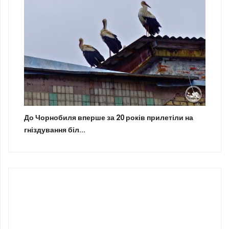
До Чорнобиля вперше за 20 років прилетіли на
гніздування біл...