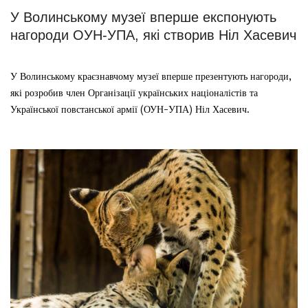
У Волинському музеї вперше експонують
нагороди ОУН-УПА, які створив Ніл Хасевич
У Волинському краєзнавчому музеї вперше презентують нагороди,
які розробив член Організації українських націоналістів та
Української повстанської армії (ОУН-УПА) Ніл Хасевич.