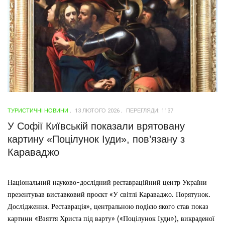
ТУРИСТИЧНІ НОВИНИ
13 ЛЮТОГО 2026
ПЕРЕГЛЯДИ: 1137
У Софії Київській показали врятовану
картину «Поцілунок Іуди», пов’язану з
Караваджо
Національний науково-дослідний реставраційний центр України
презентував виставковий проєкт «У світлі Караваджо. Порятунок.
Дослідження. Реставрація», центральною подією якого став показ
картини «Взяття Христа під варту» («Поцілунок Іуди»), викраденої