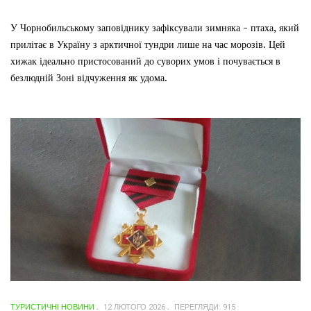
У Чорнобильському заповіднику зафіксували зимняка - птаха, який
прилітає в Україну з арктичної тундри лише на час морозів. Цей
хижак ідеально пристосований до суворих умов і почувається в
безлюдній Зоні відчуження як удома.
ТУРИСТИЧНІ НОВИНИ
12 ЛЮТОГО 2026
ПЕРЕГЛЯДИ: 915