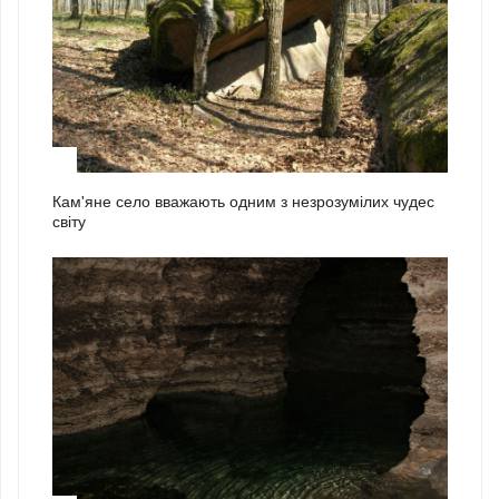
2
Кам'яне село вважають одним з незрозумілих чудес
світу