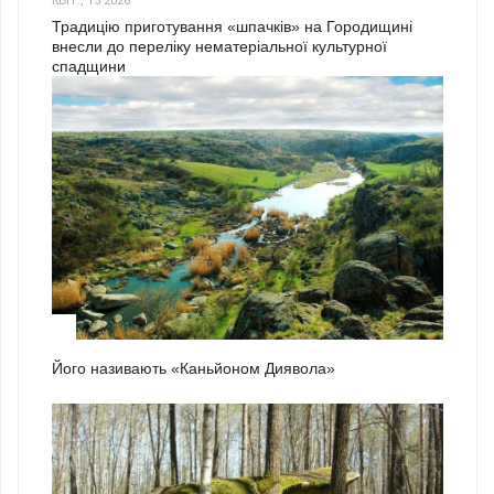
КВІТ., 15 2026
Традицію приготування «шпачків» на Городищині
внесли до переліку нематеріальної культурної
спадщини
1
Його називають «Каньйоном Диявола»