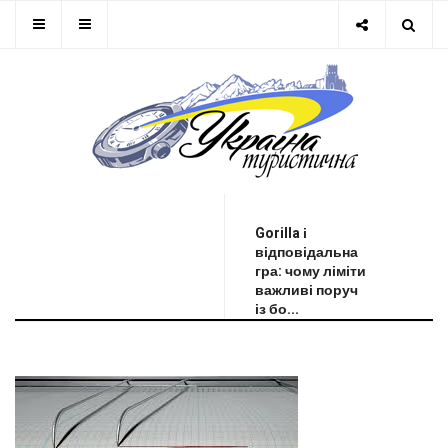
ОСТАННЯ НОВИНА
Gorilla і
відповідальна
гра: чому ліміти
важливі поруч
із бо...