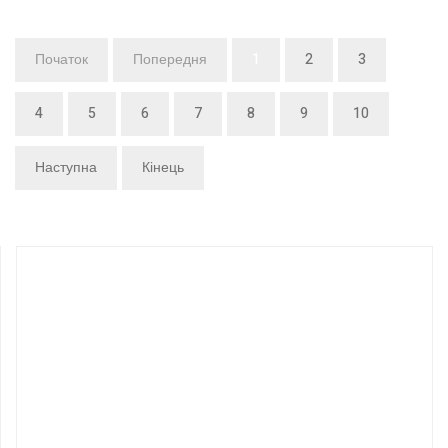
Початок
Попередня
1
2
3
4
5
6
7
8
9
10
Наступна
Кінець