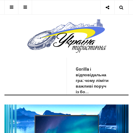
ОСТАННЯ НОВИНА
Gorilla і
відповідальна
гра: чому ліміти
важливі поруч
із бо...