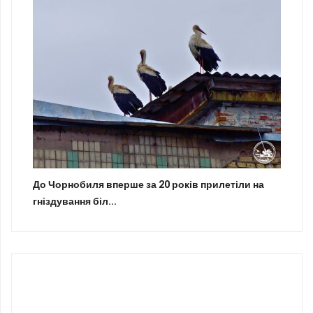
До Чорнобиля вперше за 20 років прилетіли на
гніздування біл...