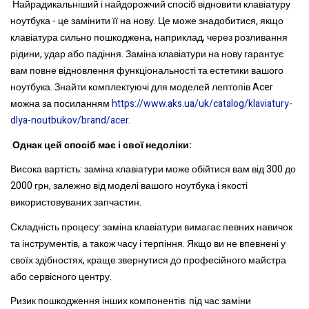
Найрадикальніший і найдорожчий спосіб відновити клавіатуру
ноутбука - це замінити її на нову. Це може знадобитися, якщо
клавіатура сильно пошкоджена, наприклад, через розливання
рідини, удар або падіння. Заміна клавіатури на нову гарантує
вам повне відновлення функціональності та естетики вашого
ноутбука. Знайти комплектуючі для моделей лептопів Acer
можна за посиланням
https://www.aks.ua/uk/catalog/klaviatury-
dlya-noutbukov/brand/acer
.
Однак цей спосіб має і свої недоліки:
Висока вартість: заміна клавіатури може обійтися вам від 300 до
2000 грн, залежно від моделі вашого ноутбука і якості
використовуваних запчастин.
Складність процесу: заміна клавіатури вимагає певних навичок
та інструментів, а також часу і терпіння. Якщо ви не впевнені у
своїх здібностях, краще звернутися до професійного майстра
або сервісного центру.
Ризик пошкодження інших компонентів: під час заміни