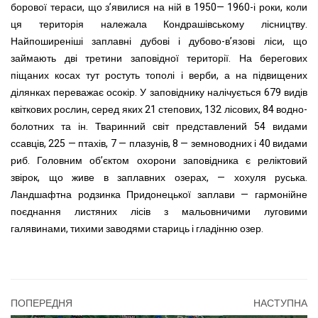
борової тераси, що з’явилися на ній в 1950— 1960-і роки, коли
ця територія належала Кондрашівському лісництву.
Найпоширеніші заплавні дубові і дубово-в’язові ліси, що
займають дві третини заповідної території. На берегових
піщаних косах тут ростуть тополі і верби, а на підвищених
ділянках переважає осокір. У заповіднику налічується 679 видів
квіткових рослин, серед яких 21 степових, 132 лісових, 84 водно-
болотних та ін. Тваринний світ представлений 54 видами
ссавців, 225 — птахів, 7 —
плазунів, 8 — земноводних і 40 видами
риб. Головним об’єктом охорони заповідника є реліктовий
звірок, що живе в заплавних озерах, — хохуля руська.
Ландшафтна родзинка Придонецької заплави — гармонійне
поєднання листяних лісів з мальовничими луговими
галявинами, тихими заводями стариць і гладінню озер.
ПОПЕРЕДНЯ
НАСТУПНА