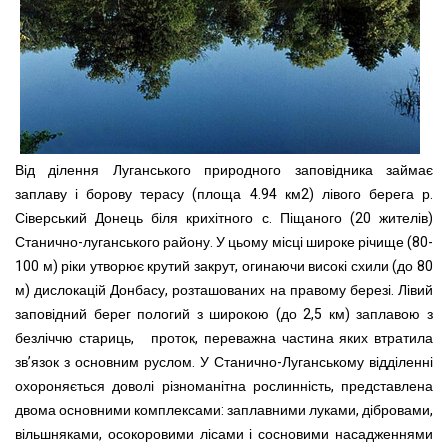
Від ділення Луганського природного заповідника займає
заплаву і борову терасу (площа 4.94 км2) лівого берега р.
Сіверський Донець біля крихітного с. Піщаного (20 жителів)
Станично-луганського району. У цьому місці широке річище (80-
100 м) ріки утворює крутий закрут, огинаючи високі схили (до 80
м) дислокацій Донбасу, розташованих на правому березі. Лівий
заповідний берег пологий з широкою (до 2,5 км) заплавою з
безліччю стариць, проток, переважна частина яких втратила
зв’язок з основним руслом. У Станично-Луганському відділенні
охороняється доволі різноманітна рослинність, представлена
двома основними комплексами: заплавними луками, дібровами,
вільшняками, осокоровими лісами і сосновими насадженнями