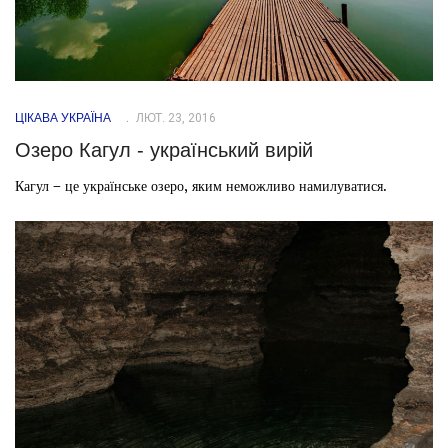
ЦІКАВА УКРАЇНА
ЛЮТ. 23, 2016
Озеро Кагул - український вирій
Кагул – це українське озеро, яким неможливо намилуватися.