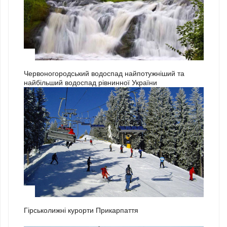
3
Червоногородський водоспад найпотужніший та
найбільший водоспад рівнинної України
1
Гірськолижні курорти Прикарпаття