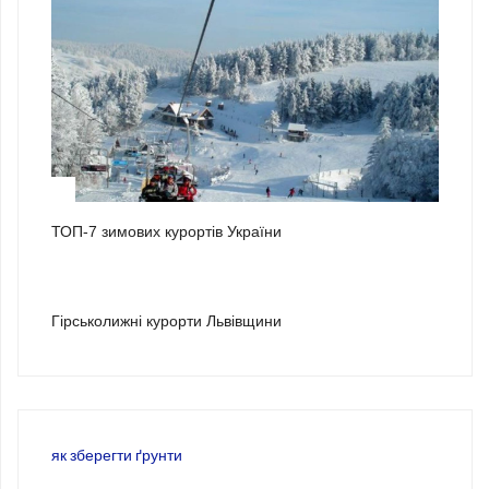
2
ТОП-7 зимових курортів України
3
Гірськолижні курорти Львівщини
як зберегти ґрунти