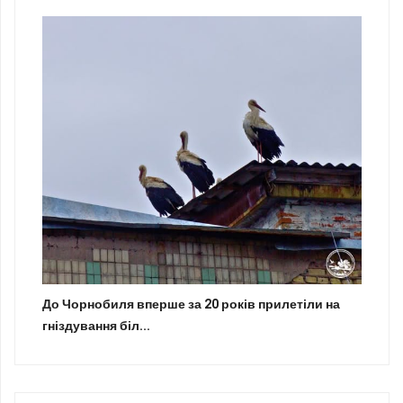
До Чорнобиля вперше за 20 років прилетіли на
гніздування біл...