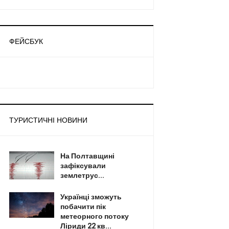
ФЕЙСБУК
ТУРИСТИЧНІ НОВИНИ
На Полтавщині
зафіксували
землетрус...
Українці зможуть
побачити пік
метеорного потоку
Ліриди 22 кв...