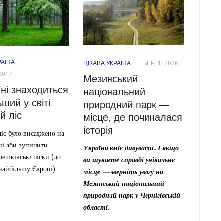
РАЇНА
ЦІКАВА УКРАЇНА
БЕР. 1, 2026
2017
Мезинський
їні знаходиться
національний
ший у світі
природний парк —
й ліс
місце, де починалася
історія
іс було висаджено на
і аби зупинити
Україна вміє дивувати. І якщо
ешківські піски (до
ви шукаєте справді унікальне
найбільшу Європі)
місце — зверніть увагу на
Мезинський національний
природний парк у Чернігівській
області.