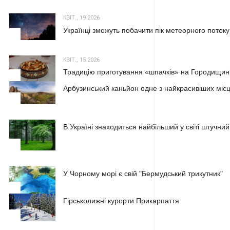
КВІТ., 19 2026
Українці зможуть побачити пік метеорного потоку
2
КВІТ., 15 2026
Традицію приготування «шпачків» на Городищині
3
Арбузинський каньйон одне з найкрасивіших місц
1
В Україні знаходиться найбільший у світі штучний
2
У Чорному морі є свій "Бермудський трикутник"
3
Гірськолижні курорти Прикарпаття
1