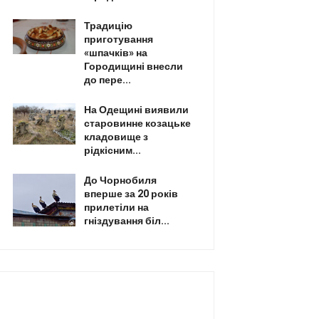
Традицію
приготування
«шпачків» на
Городищині внесли
до пере...
На Одещині виявили
старовинне козацьке
кладовище з
рідкісним...
До Чорнобиля
вперше за 20 років
прилетіли на
гніздування біл...