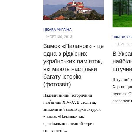
ЦІКАВА УКРАЇНА
ЖОВТ. 30, 2013
ЦІКАВА УК
СЕРП. 9, 
Замок «Паланок» - це
В Укра
одна з рідкісних
найбіль
українських пам'яток,
штучни
які мають настільки
багату історію
Штучний л
(фотозвіт)
Херсонщин
пустелю Ол
Надзвичайний історичний
слова теж 
пам'ятник ХІV-ХVII століття,
знаменитий своєю архітектурою
- замок «Паланок» так
оригінально названий через
споруджені...