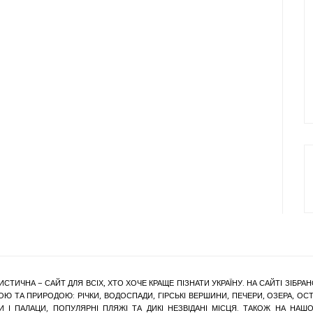
ИСТИЧНА – САЙТ ДЛЯ ВСІХ, ХТО ХОЧЕ КРАЩЕ ПІЗНАТИ УКРАЇНУ. НА САЙТІ ЗІБ
Ю ТА ПРИРОДОЮ: РІЧКИ, ВОДОСПАДИ, ГІРСЬКІ ВЕРШИНИ, ПЕЧЕРИ, ОЗЕРА, ОСТР
КИ І ПАЛАЦИ, ПОПУЛЯРНІ ПЛЯЖІ ТА ДИКІ НЕЗВІДАНІ МІСЦЯ. ТАКОЖ НА Н