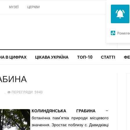
И
МУЗЕЇ
ЦЕРКВИ
О
G
Powere
ч
бо
НА В ЦИФРАХ
ЦІКАВА УКРАЇНА
ТОП-10
СТАТТІ
ФЕ
АБИНА
2
ПЕРЕГЛЯДИ: 5943
КОЛИНДЯНСЬКА ГРАБИНА
–
ботанічна пам’ятка природи місцевого
значення. Зростає поблизу с. Давидківці