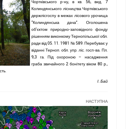
Чортківського р-ну, в кв. 56, вид. 7
Колиндянського лісництва Чортківського
держлісгоспу в межах лісового урочища
“Колиндянська дача”. Оголошена
об’єктом природно-заповідного фонду
рішенням виконкому Тернопільської обл.
ради від 05. 11. 1981 № 589. Перебуває у
віданні Терноп. обл. упр. ліс. госп-ва. Пл.
9,3 га. Під охороною – насадження
граба звичайного 2 бонітету віком 80 р.,
сть.
І. Бай
НАСТУПНА