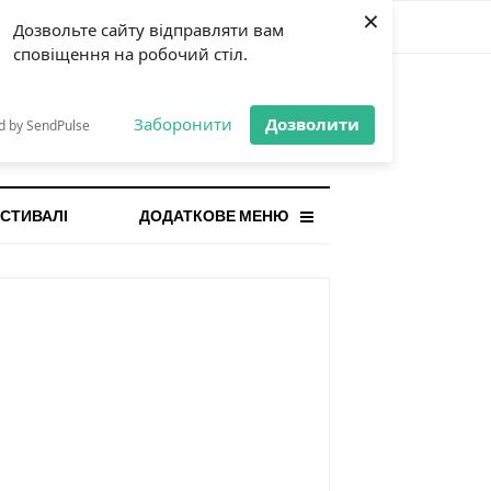
×
Дозвольте сайту відправляти вам
сповіщення на робочий стіл.
СТАННЯ НОВИНА
orilla і відповідальна гра:
Заборонити
Дозволити
d by SendPulse
ому ліміти важливі поруч із
...
СТИВАЛІ
ДОДАТКОВЕ МЕНЮ