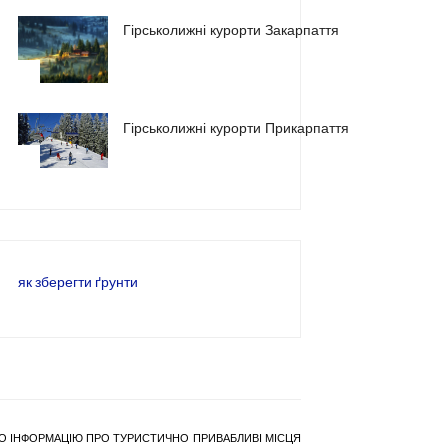
Гірськолижні курорти Закарпаття
2
Гірськолижні курорти Прикарпаття
3
як зберегти ґрунти
РАНО ІНФОРМАЦІЮ ПРО ТУРИСТИЧНО ПРИВАБЛИВІ МІСЦЯ