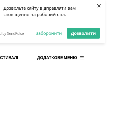
×
Дозвольте сайту відправляти вам
сповіщення на робочий стіл.
СТАННЯ НОВИНА
orilla і відповідальна гра:
Заборонити
Дозволити
d by SendPulse
ому ліміти важливі поруч із
...
СТИВАЛІ
ДОДАТКОВЕ МЕНЮ