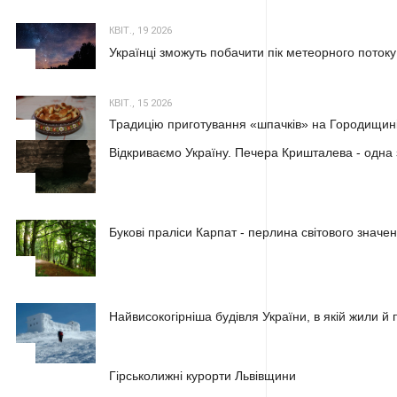
КВІТ., 19 2026
Українці зможуть побачити пік метеорного потоку
2
КВІТ., 15 2026
Традицію приготування «шпачків» на Городищині
3
Відкриваємо Україну. Печера Кришталева - одна 
1
Букові праліси Карпат - перлина світового значе
2
Найвисокогірніша будівля України, в якій жили 
3
1
Гірськолижні курорти Львівщини