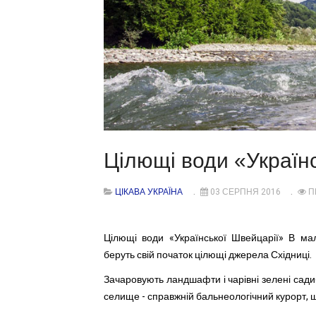
Цілющі води «Україн
ЦІКАВА УКРАЇНА
03 СЕРПНЯ 2016
П
Цілющі води «Української Швейцарії» В мал
беруть свій початок цілющі джерела Східниці.
Зачаровують ландшафти і чарівні зелені сади
селище - справжній бальнеологічний курорт, 