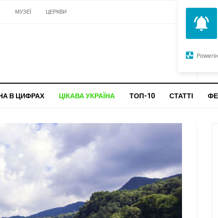
И
МУЗЕЇ
ЦЕРКВИ
О
G
Powere
ч
бо
НА В ЦИФРАХ
ЦІКАВА УКРАЇНА
ТОП-10
СТАТТІ
ФЕ