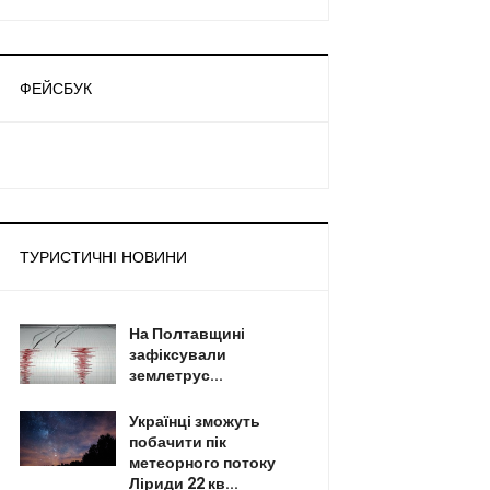
ФЕЙСБУК
ТУРИСТИЧНІ НОВИНИ
На Полтавщині
зафіксували
землетрус...
Українці зможуть
побачити пік
метеорного потоку
Ліриди 22 кв...