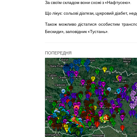
За своїм складом вони схожі з «Нафтусею».
Що лікує: сольові діатези, цукровий діабет, не
Також можливо дістатися особистим транспо
Бескиди», заповідник «Тустань».
ПОПЕРЕДНЯ