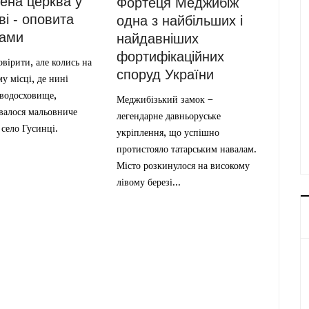
ена церква у
Фортеця Меджибіж
і - оповита
одна з найбільших і
дами
найдавніших
фортифікаційних
вірити, але колись на
споруд України
у місці, де нині
 водосховище,
Меджибізький замок –
валося мальовниче
легендарне давньоруське
 село Гусинці.
укріплення, що успішно
протистояло татарським навалам.
Місто розкинулося на високому
лівому березі...