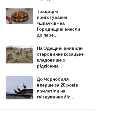
Традицію
приготування
«шпачків» на
Городищині внесли
до пере...
На Одещині виявили
старовинне козацьке
кладовище з
рідкісним...
До Чорнобиля
вперше за 20 років
прилетіли на
гніздування біл...