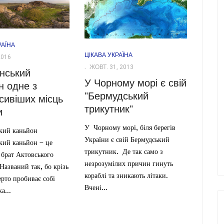
РАЇНА
ЦІКАВА УКРАЇНА
2016
ЖОВТ. 31, 2013
нський
У Чорному морі є свій
н одне з
"Бермудський
сивіших місць
трикутник"
и
У Чорному морі, біля берегів
кий каньйон
України є свій Бермудський
кий каньйон – це
трикутник. Де так само з
брат Актовського
незрозумілих причин гинуть
Названий так, бо крізь
кораблі та зникають літаки.
рто пробиває собі
Вчені...
а...