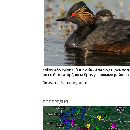
«пііп» або «уіпп». В шлюбний період щось подібн
по всій території, крім Криму і гірських районів
Зимує на Чорному морі.
ПОПЕРЕДНЯ