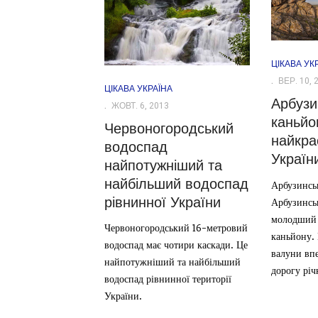
ЦІКАВА УК
ВЕР. 10, 
ЦІКАВА УКРАЇНА
Арбузи
ЖОВТ. 6, 2013
каньйо
Червоногородський
найкра
водоспад
Україн
найпотужніший та
найбільший водоспад
Арбузинсь
рівнинної України
Арбузинсь
молодший 
Червоногородський 16-метровий
каньйону. 
водоспад має чотири каскади. Це
валуни впе
найпотужніший та найбільший
дорогу річк
водоспад рівнинної території
України.