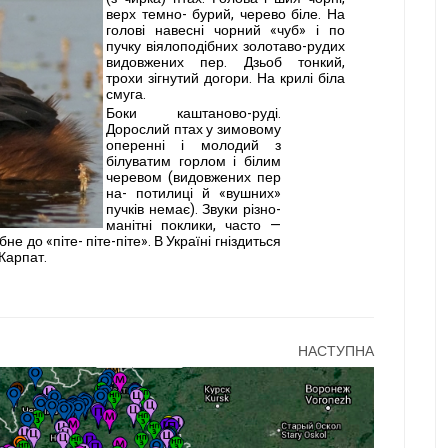
верх темно- бурий, черево біле. На
голові навесні чорний «чуб» і по
пучку віялоподібних золотаво-рудих
видовжених пер. Дзьоб тонкий,
трохи зігнутий догори. На крилі біла
смуга.
Боки каштаново-руді.
Дорос­лий птах у зимовому
оперенні і молодий з
білуватим горлом і білим
черевом (видовжених пер
на- потилиці й «вушних»
пучків немає). Звуки різно­
манітні поклики, часто —
е до «піте- піте-піте». В Україні гніздиться
 Карпат.
НАСТУПНА