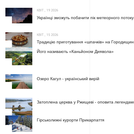
КВІТ., 19 2026
Українці зможуть побачити пік метеорного потоку
2
КВІТ., 15 2026
Традицію приготування «шпачків» на Городищині
3
Його називають «Каньйоном Диявола»
1
Озеро Кагул - український вирій
2
Затоплена церква у Ржищеві - оповита легендам
3
Гірськолижні курорти Прикарпаття
1