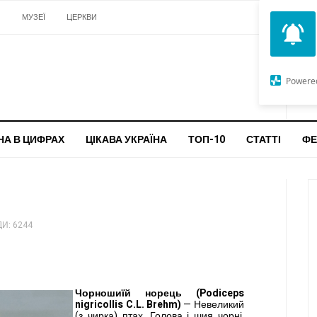
И
МУЗЕЇ
ЦЕРКВИ
О
G
Powere
ч
бо
НА В ЦИФРАХ
ЦІКАВА УКРАЇНА
ТОП-10
СТАТТІ
ФЕ
И: 6244
Чорношиїй норець (Podiceps
nigricollis C.L. Brehm)
— Невеликий
(з чирка) птах. Го­лова і шия чорні,