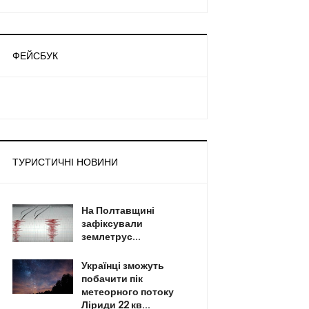
ФЕЙСБУК
ТУРИСТИЧНІ НОВИНИ
На Полтавщині
зафіксували
землетрус...
Українці зможуть
побачити пік
метеорного потоку
Ліриди 22 кв...