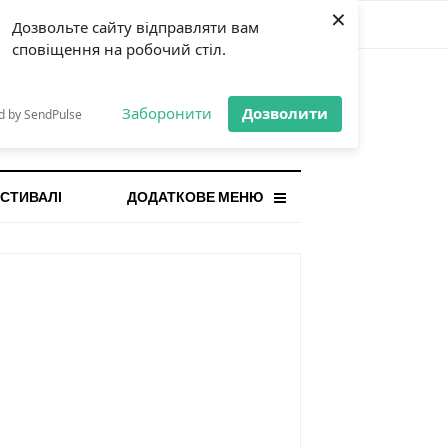
×
Дозвольте сайту відправляти вам
сповіщення на робочий стіл.
СТАННЯ НОВИНА
orilla і відповідальна гра:
Заборонити
Дозволити
d by SendPulse
ому ліміти важливі поруч із
...
СТИВАЛІ
ДОДАТКОВЕ МЕНЮ