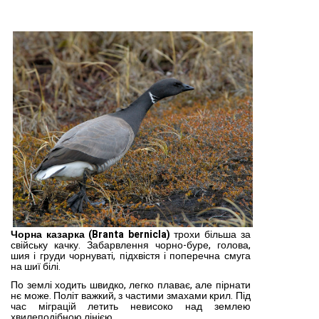
Чорна казарка (Branta bernicla)
трохи більша за
свійську кач­ку. Забарвлення чорно-буре, голова,
шия і груди чорнуваті, підхвістя і поперечна смуга
на шиї білі.
По землі ходить швидко, легко плаває, але пірнати
нє може. Політ важ­кий, з частими змахами крил. Під
час міграцій летить неви­соко над землею
хвилеподіб­ною лінією.