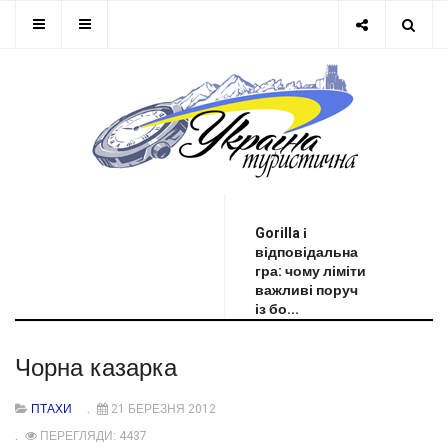
ОСТАННЯ НОВИНА
Gorilla і
відповідальна
гра: чому ліміти
важливі поруч
із бо...
Чорна казарка
ПТАХИ
21 БЕРЕЗНЯ 2012
ПЕРЕГЛЯДИ: 4437