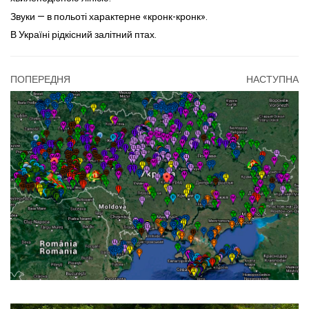
Звуки — в польо­ті характерне «кронк-кронк».
В Україні рідкісний залітний птах.
ПОПЕРЕДНЯ
НАСТУПНА