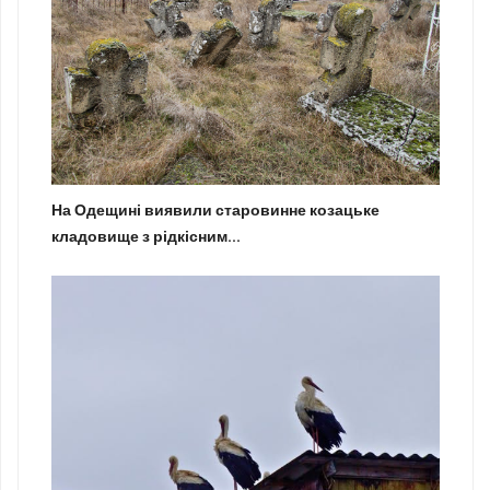
На Одещині виявили старовинне козацьке
кладовище з рідкісним...