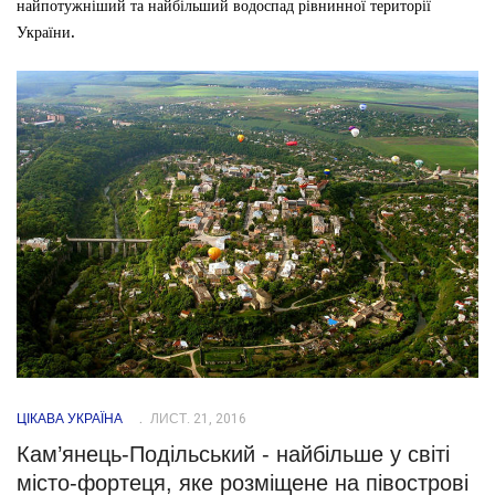
найпотужніший та найбільший водоспад рівнинної території
України.
ЦІКАВА УКРАЇНА
ЛИСТ. 21, 2016
Кам’янець-Подільський - найбільше у світі
місто-фортеця, яке розміщене на півострові