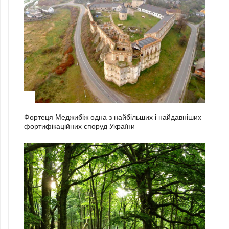
1
Фортеця Меджибіж одна з найбільших і найдавніших
фортифікаційних споруд України