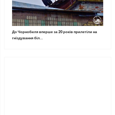
До Чорнобиля вперше за 20 років прилетіли на
гніздування біл...