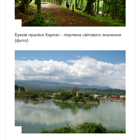
2
Букові праліси Карпат - перлина світового значення
(фото)
3