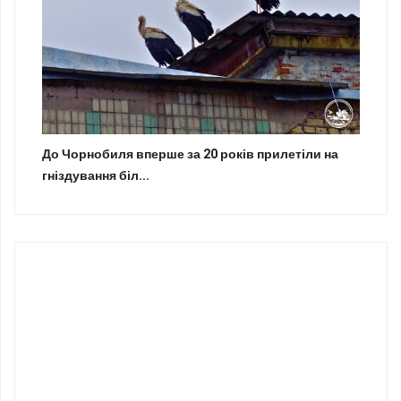
До Чорнобиля вперше за 20 років прилетіли на
гніздування біл...