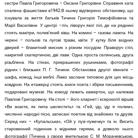
сестри Павла Григоровича – Оксани Григорівни. Справжня хата
спалена фашистами в1942.В ньому відтворено обстановку, що
існувала за життя батьків Тичини Григорія Тимофійовича та
Марії Василівни. У центрі –піч, ліворуч якої піл, де на ряднині
стоять макітри, полив’яний ківш. На комині – газова лампа. На
черені – польові та лугові трави, квіти. У кутку біля вхідних
дверей – блакитний мисник з різним посудом. Праворуч стіл,
накритий скатертиною, дві лави. Одна проста селянська, друга
різьблена. На стінах, прикрашених рушниками, фотографії
рідних і близьких П. Г. Тичини. Обстановка другої кімнати –
шафа, комод, інші меблі. Ліжко заслане типовою для цих місць
ковдрою. На етажерці стоять книги поета і збірки письменників,
подаровані музеєві. На комоді лежить камертон, що належав
Павлові Григоровичу. На столі – його кларнет і ксерокопії віршів
«Ви знаєте, як липа шелестить» та «Гей, іду, іду я полем»,
численні народні пісні, записані поетом від знайомих та друзів.
Серед них – «Купальська», «Ой у лузі-лужечку» та ін. Висить
старовинний годинник з мідними гирями, а довколо нього
фотографії (Тичина з своєю вчителькою С. М. Морачевською,