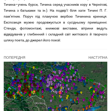
Тичина–учень бурси, Тичина серед учасників хору в Чернігові,
Тичина з батьками та ін.). На подвір’ї біля хати Тичині П. Г.
пам’ятник. Поруч під плакучою вербою Тичинина криниця.
Експозиція музею продовжується в сусідньому приміщенні.
Стенди, фотомонтажі, книжкові виставки, вітрини ведуть
відвідувачів у глибинний і складний світ життєвого й творчого
шляху поета, до джерел його поезії.
ПОПЕРЕДНЯ
НАСТУПНА