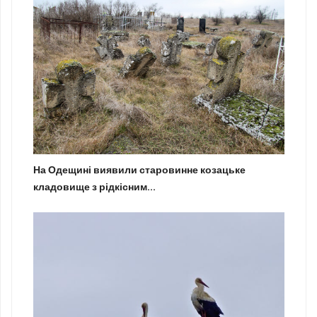
На Одещині виявили старовинне козацьке
кладовище з рідкісним...