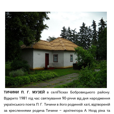
ТИЧИНИ П. Г. МУЗЕЙ
в селіПісках Бобровицького району.
Відкрито 1981 під час святкування 90-річчя від дня народження
українського поета П. Г. Тичини в його родинній хаті, відтвореній
за кресленнями родича Тичини – архітектора А. Нозд ріна та