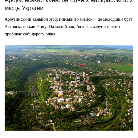
місць України
Арбузинський каньйон Арбузинський каньйон – це молодший брат
Актовського каньйону. Названий так, бо крізь валуни вперто
пробиває собі дорогу річка...