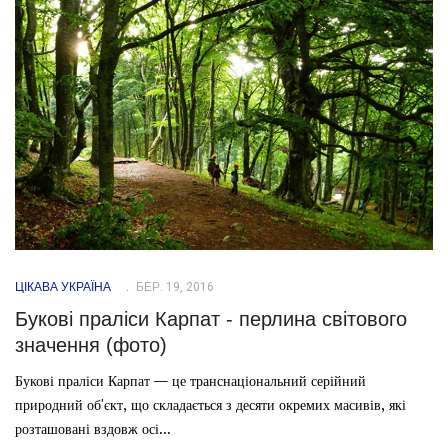
ЦІКАВА УКРАЇНА
БЕР. 19, 2016
Букові праліси Карпат - перлина світового
значення (фото)
Букові праліси Карпат — це транснаціональний серійний
природний об'єкт, що складається з десяти окремих масивів, які
розташовані вздовж осі...