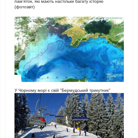
пам'яток, які мають настільки багату історію
(фотозвіт)
3
У Чорному морі є свій "Бермудський трикутник"