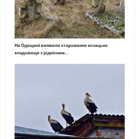
На Одещині виявили старовинне козацьке
кладовище з рідкісним...