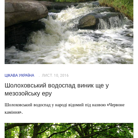
ЦІКАВА УКРАЇНА
ЛИСТ. 10, 2016
Шолоховський водоспад виник ще у
мезозойську еру
Шолоховський водоспад у народі відомий під назвою «Червоне
каміння».