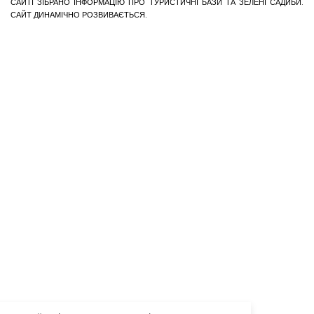
САЙТІ ЗІБРАНО ІНФОРМАЦІЮ ПРО ТУРИСТИЧНІ БАЗИ ТА ЗЕЛЕНІ САДИБИ.
САЙТ ДИНАМІЧНО РОЗВИВАЄТЬСЯ.