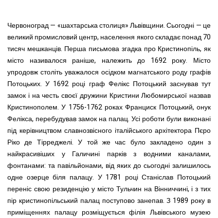
Червоноград — «шахтарська столиця» Львівщини. Сьогодні — це
великий промисловий центр, населення якого складає понад 70
тисяч мешканців. Перша письмова згадка про Кристинопіль, як
місто називалося раніше, належить до 1692 року. Місто
упродовж століть уважалося осідком магнатського роду графів
Потоцьких. У 1692 році граф Фелікс Потоцький заснував тут
замок і на честь своєї дружини Кристини Любомирської назвав
Кристинополем. У 1756-1762 роках Франциск Потоцький, онук
Фелікса, перебудував замок на палац. Усі роботи були виконані
під керівництвом славнозвісного італійського архітектора Пєро
Ріко де Тірреджелі. У той же час було закладено один з
найкрасивіших у Галичині парків з водними каналами,
фонтанами: та павільйонами, від яких до сьогодні залишилось
одне озерце біля палацу. У 1781 році Станіслав Потоцький
переніс свою резиденцію у місто Тульчин на Вінниччині, і з тих
пір кристинопільський палац поступово занепав. З 1989 року в
приміщеннях палацу розміщується філія Львівського музею