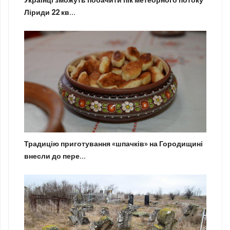
Українці зможуть побачити пік метеорного потоку
Ліриди 22 кв...
Традицію приготування «шпачків» на Городищині
внесли до пере...