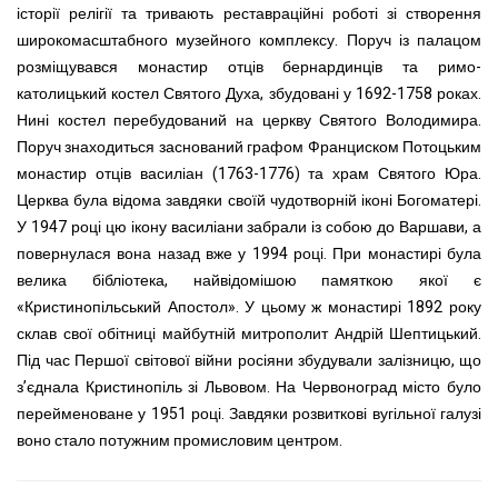
історії релігії та тривають реставраційні роботі зі створення
широкомасштабного музейного комплексу. Поруч із палацом
розміщувався монастир отців бернардинців та римо-
католицький костел Святого Духа, збудовані у 1692-1758 роках.
Нині костел перебудований на церкву Святого Володимира.
Поруч знаходиться заснований графом Франциском Потоцьким
монастир отців василіан (1763-1776) та храм Святого Юра.
Церква була відома завдяки своїй чудотворній іконі Богоматері.
У 1947 році цю ікону василіани забрали із собою до Варшави, а
повернулася вона назад вже у 1994 році. При монастирі була
велика бібліотека, найвідомішою памяткою якої є
«Кристинопільський Апостол». У цьому ж монастирі 1892 року
склав свої обітниці майбутній митрополит Андрій Шептицький.
Під час Першої світової війни росіяни збудували залізницю, що
з’єднала Кристинопіль зі Львовом. На Червоноград місто було
перейменоване у 1951 році. Завдяки розвиткові вугільної галузі
воно стало потужним промисловим центром.