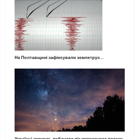
На Полтавщині зафіксували землетрус...
Українці зможуть побачити пік метеорного потоку