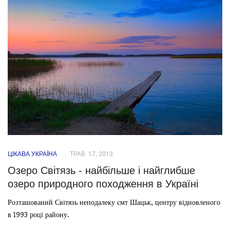
ЦІКАВА УКРАЇНА
ТРАВ. 17, 2013
Озеро Світязь - найбільше і найглибше
озеро природного походження в Україні
Розташований Світязь неподалеку смт Шацьк, центру відновленого
в 1993 році району.