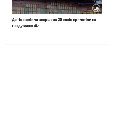
До Чорнобиля вперше за 20 років прилетіли на
гніздування біл...