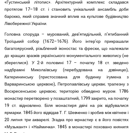
«Густинський літопис». Архітектурний комплекс складався
протягом 17–18 ст. і становить унікальний ансамбль доби
барокко, який справив значний вплив на культове будівництво
Лівобережної України.
Головна споруда – мурований, дев’ятидільний, п’ятибанний
Троїцький собор (1672–1676). Його інтер’єр прикрашали
багатоярусний, різьблений іконостас та фрески, що належали
до кращих зразків українського монументального живопису (не
збереглися). У 2-й половині 17 – початку 18 ст. зведено
надбрамні Миколаївську (перебудована на дзвіницю),
Катерининську (пристосована для будинку ігумена з
Варваринською церквою), Петропавлівську церкви; трапезну з
Воскресенською церквою; територію обведено муром. 1786
монастир перетворено у позаштатний, 1799 закрито, на початку
19 ст. відновлено. Біля монастиря двічі на рік відбувалися
ярмарки. 1845 його відвідав Т. Г. Шевченко і зробив між квітнем і
20 липня три акварелі. Згадка про мрнастир є в його повістях
«Музыкант» і «Наймичка». 1845 в монастирі поховано княнигя