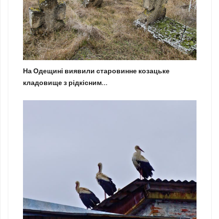
На Одещині виявили старовинне козацьке
кладовище з рідкісним...