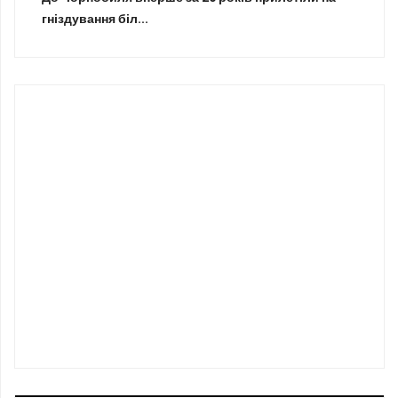
гніздування біл...