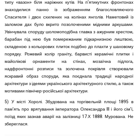
типу «вазон» біля наріжних кутів. На п’ятикутних фронтонах
знаходилися панно із зображенням благословляючого
Спасителя і двох схилених на колінах янголів. Наметовий із
заломом дах було вкрито позолоченими мідними аркушами.
Увінчувала споруду шоломоподібна главка з ажурним хрестом,
барабан під нею був помережаним підкарнизною лиштвою,
складеною з кольорових плиток подібно до плахти у шаховому
порядку. Рожевий колір граніту, барвисті керамічні плитки і
майолікові орнаменти на стінах, мозаїчна підлога,
надфронтонні розписи та золочена покрівля створювали
яскравий образ споруди, яка поєднала традиції народної
архітектури з ідеями українського архітектурного стилю, а також
мотивами північер-російської архітектури.
5) У місті Хоролі. Збудована на торгівельній площі 1895 в
пам’ять про врятування імператора Олександра III і його сім’ї,
поїзд яких зазнав аварії на залізниці 17.Х 1888. Мурована. Не
збереглася.