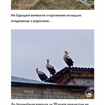
На Одещині виявили старовинне козацьке
кладовище з рідкісним...
До Чорнобиля вперше за 20 років прилетіли на