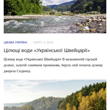
ЦІКАВА УКРАЇНА
СЕРП. 3, 2016
Цілющі води «Української Швейцарії»
Цілющі води «Української Швейцарії» В мальовничій гірській
долині, залитій сонячним промінням, беруть свій початок цілющі
джерела Східниці.