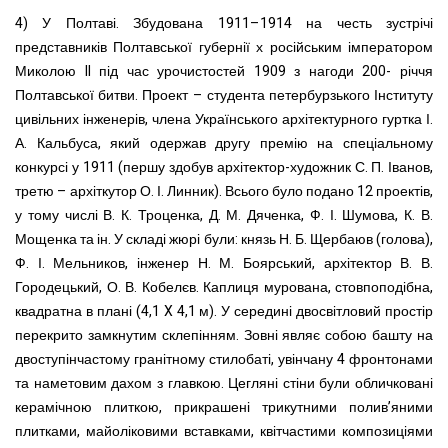
4) У Полтаві. Збудована 1911–1914 на честь зустрічі
представників Полтавської губернії х російським імператором
Миколою II під час урочистостей 1909 з нагоди 200- річчя
Полтавської битви. Проект – студента петербурзького Інституту
цивільних інженерів, члена Українського архітектурного гуртка І.
А. Кальбуса, який одержав другу премію на спеціальному
конкурсі у 1911 (першу здобув архітектор-художник С. П. Іванов,
третю – архіткутор О. І. Линник). Всього було подано 12 проектів,
у тому числі В. К. Троценка, Д. М. Дяченка, Ф. І. Шумова, К. В.
Мощенка та ін. У складі жюрі були: князь Н. Б. Щербаюв (голова),
Ф. І. Мельников, інженер Н. М. Боярський, архітектор В. В.
Городецький, О. В. Кобелєв. Каплиця мурована, стовпоподібна,
квадратна в плані (4,1 X 4,1 м). У середині двосвітловий простір
перекрито замкнутим склепінням. Зовні являє собою башту на
двоступінчастому гранітному стилобаті, увінчану 4 фронтонами
та наметовим дахом з главкою. Цегляні стіни були обличковані
керамічною плиткою, прикрашені трикутними полив’яними
плитками, майоліковими вставками, квітчастими композиціями