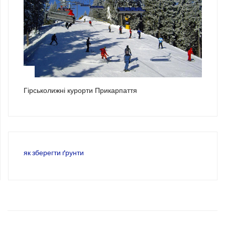
3
Гірськолижні курорти Прикарпаття
як зберегти ґрунти