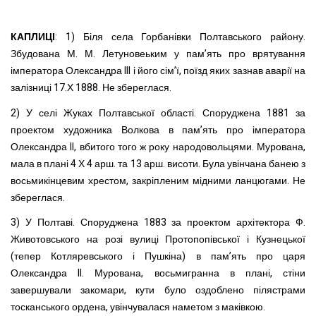
КАПЛИЦІ
: 1) Біля села Горбанівки Полтавського району.
Збудована М. М. Летуновеьким у пам’ять про врятування
імператора Олександра III і його сім’ї, поїзд яких зазнав аварії на
залізниці 17.Х 1888. Не збереглася.
2) У селі Жуках Полтавської області. Споруджена 1881 за
проектом художника Волкова в пам’ять про імператора
Олександра II, вбитого того ж року народовольцями. Мурована,
мала в плані 4 Х 4 арш. та 13 арш. висоти. Була увінчана банею з
восьмикінцевим хрестом, закріпленим мідними ланцюгами. Не
збереглася.
3) У Полтаві. Споруджена 1883 за проектом архітектора Ф.
Животовського на розі вулиці Протопопівської і Кузнецької
(тепер Котляревського і Пушкіна) в пам’ять про царя
Олександра II. Мурована, восьмигранна в плані, стіни
завершували закомари, кути було оздоблено пілястрами
тосканського ордена, увінчувалася наметом з маківкою.