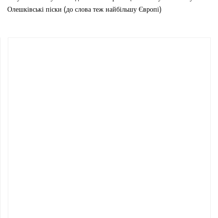
Олешківські піски (до слова теж найбільшу Європі)