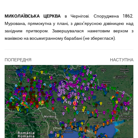
МИКОЛАЇВСЬКА ЦЕРКВА
в Чернігові. Споруджена 1862.
Мурована, прямокутна у плані, з двох’ярусною дзвіницею над
західним притвором. Завершувалася наметовим верхом з
маківкою на восьмигранному барабані (не збереглася).
ПОПЕРЕДНЯ
НАСТУПНА