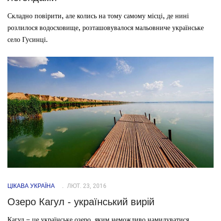
Складно повірити, але колись на тому самому місці, де нині
розлилося водосховище, розташовувалося мальовниче українське
село Гусинці.
ЦІКАВА УКРАЇНА
ЛЮТ. 23, 2016
Озеро Кагул - український вирій
Кагул – це українське озеро, яким неможливо намилуватися.