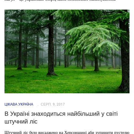
ЦІКАВА УКРАЇНА
СЕРП. 9, 2017
В Україні знаходиться найбільший у світі
штучний ліс
Штучний ліс було висаджено на Херсонщині аби зупинити пустелю