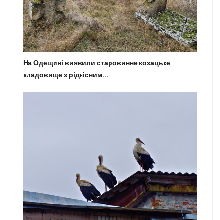
На Одещині виявили старовинне козацьке
кладовище з рідкісним...