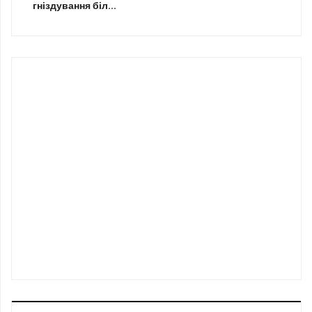
гніздування біл...