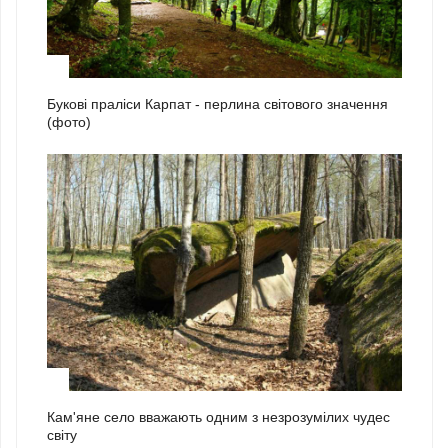
1
Букові праліси Карпат - перлина світового значення
(фото)
2
Кам'яне село вважають одним з незрозумілих чудес
світу