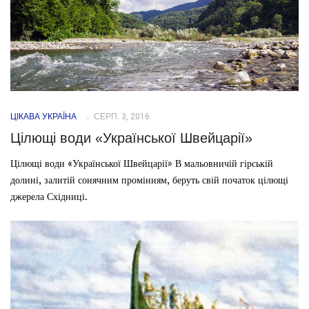
ЦІКАВА УКРАЇНА
СЕРП. 3, 2016
Цілющі води «Української Швейцарії»
Цілющі води «Української Швейцарії» В мальовничій гірській
долині, залитій сонячним промінням, беруть свій початок цілющі
джерела Східниці.