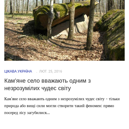
ЦІКАВА УКРАЇНА
ЛЮТ. 25, 2016
Кам'яне село вважають одним з
незрозумілих чудес світу
Кам'яне село вважають одним з незрозумілих чудес світу - тільки
природа або вищі сили могли створити такий феномен: прямо
посеред лісу загубилися...