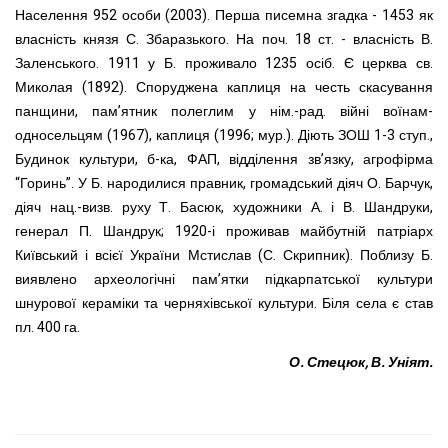
Населення 952 особи (2003). Перша писемна згадка - 1453 як
власність князя С. Збаразького. На поч. 18 ст. - власність В.
Заленського. 1911 у Б. проживало 1235 осіб. Є церква св.
Миколая (1892). Споруджена каплиця на честь скасування
панщини, пам’ятник полеглим у нім.-рад. війні воїнам-
односельцям (1967), каплиця (1996; мур.). Діють ЗОШ 1-3 ступ.,
Будинок культури, б-ка, ФАП, відділення зв’язку, агрофірма
“Горинь”. У Б. народилися правник, громадський діяч О. Барчук,
діяч нац.-визв. руху Т. Басюк, художники А. і В. Шандруки,
генерал П. Шандрук; 1920-і проживав майбутній патріарх
Київський і всієї України Мстислав (С. Скрипник). Поблизу Б.
виявлено археологічні пам’ятки підкарпатської культури
шнурової кераміки та черняхівської культури. Біля села є став
пл. 400 га.
О. Стецюк, В. Уніят.