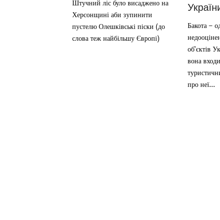
Штучний ліс було висаджено на
Україн
Херсонщині аби зупинити
Бакота – о
пустелю Олешківські піски (до
недооціне
слова теж найбільшу Європі)
об’єктів У
вона входи
туристичн
про неї...