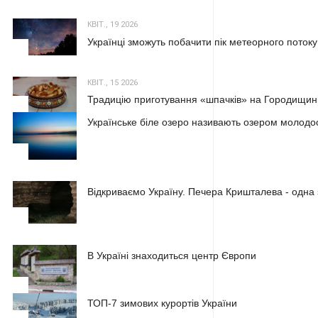
КВІТ., 19 2026
Українці зможуть побачити пік метеорного потоку
2
КВІТ., 15 2026
Традицію приготування «шпачків» на Городищині
3
Українське біле озеро називають озером молодос
1
Відкриваємо Україну. Печера Кришталева - одна 
2
В Україні знаходиться центр Європи
3
ТОП-7 зимових курортів України