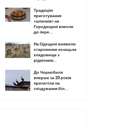
Традицію
приготування
«шпачків» на
Городищині внесли
до пере...
На Одещині виявили
старовинне козацьке
кладовище з
рідкісним...
До Чорнобиля
вперше за 20 років
прилетіли на
гніздування біл...