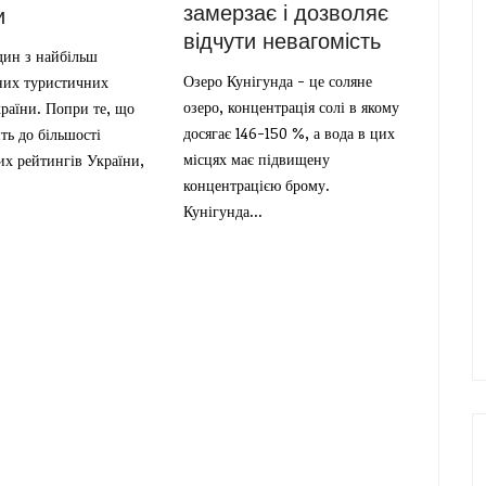
замерзає і дозволяє
и
відчути невагомість
дин з найбільш
Озеро Кунігунда - це соляне
них туристичних
озеро, концентрація солі в якому
країни. Попри те, що
досягає 146-150 %, а вода в цих
ть до більшості
місцях має підвищену
их рейтингів України,
концентрацією брому.
Кунігунда...