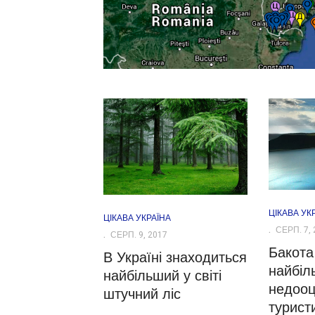
ЦІКАВА УК
ЦІКАВА УКРАЇНА
СЕРП. 7, 
СЕРП. 9, 2017
Бакота
В Україні знаходиться
найбіл
найбільший у світі
недооц
штучний ліс
туристи