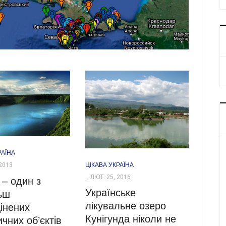
РАЇНА
ЦІКАВА УКРАЇНА
2013
ЛЮТ. 25, 2016
 – один з
Українське
ьш
лікувальне озеро
інених
Кунігунда ніколи не
чних об’єктів