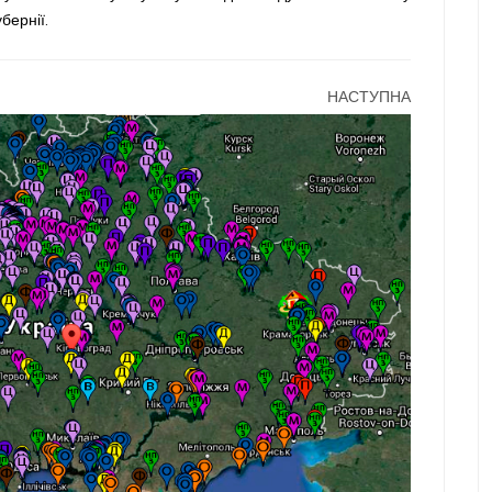
бернії.
НАСТУПНА