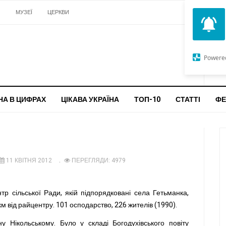
И
МУЗЕЇ
ЦЕРКВИ
О
G
Powere
ч
бо
НА В ЦИФРАХ
ЦІКАВА УКРАЇНА
ТОП-10
СТАТТІ
ФЕ
11 КВІТНЯ 2012
ПЕРЕГЛЯДИ: 4979
тр сільської Ради, якій підпорядковані села Гетьманка,
м від райцентру. 101 осподарство, 226 жителів (1990).
 Нікольському. Було у складі Богодухівського повіту