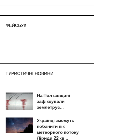
ФЕЙСБУК
ТУРИСТИЧНІ НОВИНИ
На Полтавщині
зафіксували
землетрус...
Українці зможуть
побачити пік
метеорного потоку
Ліриди 22 кв...