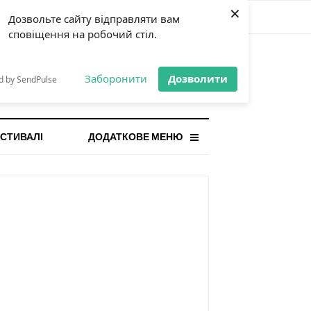
×
Дозвольте сайту відправляти вам
сповіщення на робочий стіл.
СТАННЯ НОВИНА
orilla і відповідальна гра:
Заборонити
Дозволити
d by SendPulse
ому ліміти важливі поруч із
...
СТИВАЛІ
ДОДАТКОВЕ МЕНЮ