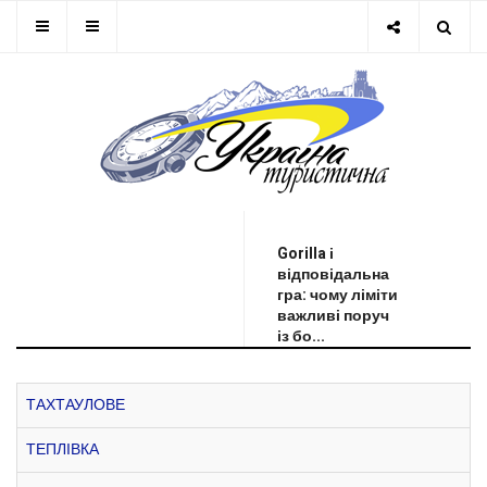
ОСТАННЯ НОВИНА
Gorilla і
відповідальна
гра: чому ліміти
важливі поруч
із бо...
ТАХТАУЛОВЕ
ТЕПЛІВКА