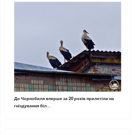
До Чорнобиля вперше за 20 років прилетіли на
гніздування біл...