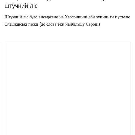
штучний ліс
Штучний ліс було висаджено на Херсонщині аби зупинити пустелю
Олешківські піски (до слова теж найбільшу Європі)