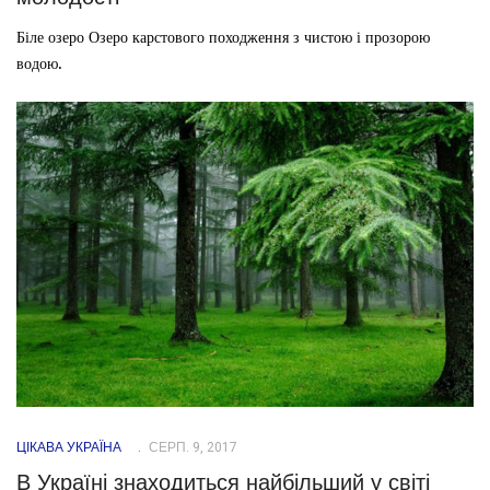
Біле озеро Озеро карстового походження з чистою і прозорою
водою.
ЦІКАВА УКРАЇНА
СЕРП. 9, 2017
В Україні знаходиться найбільший у світі