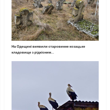
На Одещині виявили старовинне козацьке
кладовище з рідкісним...