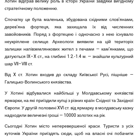
Хотин відіграв велику роль в історії України завдяки вигідному
стратегічному положенню.
Спочатку це була маленька, збудована східними слов'янами,
дерев'яна фортеця, яка захищала їх від численних
завойовників. Поряд з фортецею і одночасно з нею існувало
неукріплене селище. Археологи виявили на цій територіх
залишки напівземлянкових жител з печами — кам'янками, що
датуються IX–X ст., на глибині 1.2.-1.4 м. — знайшли культурний
шар VII–VIII ст.
Від X ст. Хотин входив до складу Київської Русі, піщніше —
Галицько-Волинського князівства.
У Хотині відбувалися найбільші у Молдавському князівстві
ярмарки, на які приїздили купці з різних країн Східної та Західної
Європи. У другій половині XVI ст. від ярмарку в молдавську казну
надходили величезні гроші — 10000 золотих на рік.
Сьогодні Хотин місто неперевершеної краси. Туристи з усіх
куточків України приїздять сюди, щоб на власні очі побачити