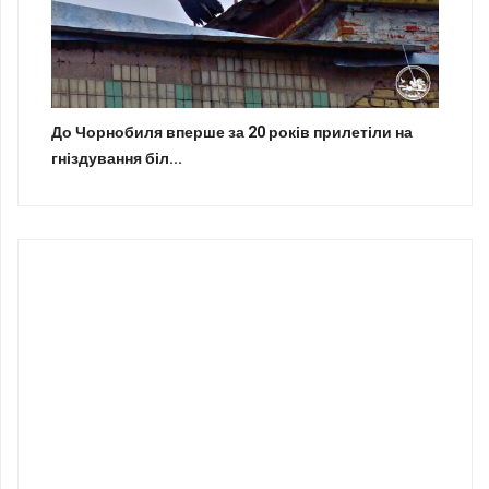
До Чорнобиля вперше за 20 років прилетіли на
гніздування біл...