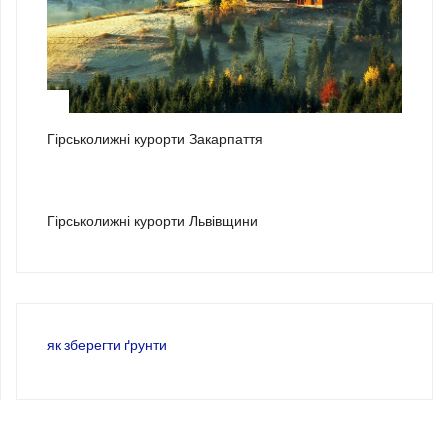
2
Гірськолижні курорти Закарпаття
3
Гірськолижні курорти Львівщини
як зберегти ґрунти