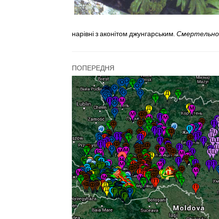
нарівні з аконітом джун
г
арським.
Смертельно
ПОПЕРЕДНЯ