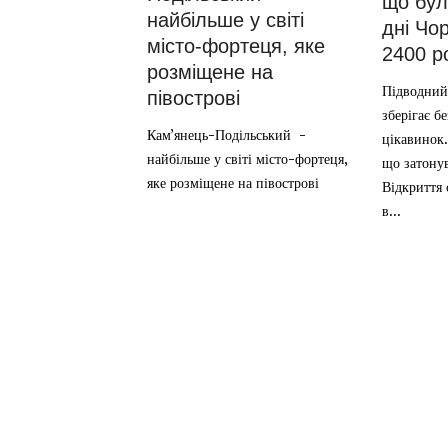
що бул
найбільше у світі
дні Чо
місто-фортеця, яке
2400 р
розміщене на
Підводний
півострові
зберігає б
Кам’янець-Подільський -
цікавинок.
найбільше у світі місто-фортеця,
що затонув
яке розміщене на півострові
Відкриття 
в...