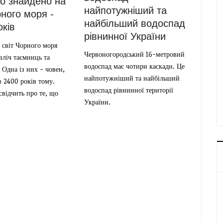
о знайдено на
найпотужніший та
рного моря -
найбільший водоспад
оків
рівнинної України
 світ Чорного моря
Червоногородський 16-метровий
езліч таємниць та
водоспад має чотири каскади. Це
 Одна із них - човен,
найпотужніший та найбільший
 2400 років тому.
водоспад рівнинної території
свідчить про те, що
України.