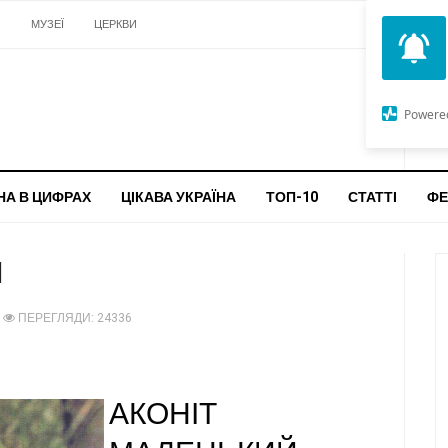
И
МУЗЕЇ
ЦЕРКВИ
О
G
Powere
ч
бо
НА В ЦИФРАХ
ЦІКАВА УКРАЇНА
ТОП-10
СТАТТІ
ФЕ
Й
ПЕРЕГЛЯДИ: 24336
АКОНІТ