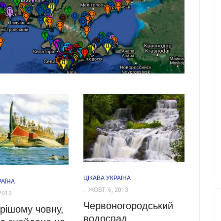
ЦІКАВА УКРАЇНА
РАЇНА
ЖОВТ. 6, 2013
2013
Червоногородський
рішому човну,
водоспад