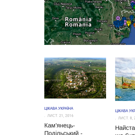
ЦІКАВА УКРАЇНА
ЦІКАВА УК
ЛИСТ. 21, 2016
ЛИСТ. 8, 
Кам’янець-
Найста
Подільський -