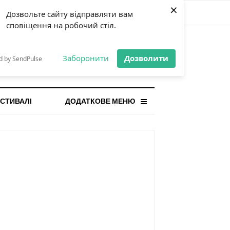
×
Дозвольте сайту відправляти вам
сповіщення на робочий стіл.
СТАННЯ НОВИНА
orilla і відповідальна гра:
Заборонити
Дозволити
d by SendPulse
ому ліміти важливі поруч із
...
СТИВАЛІ
ДОДАТКОВЕ МЕНЮ