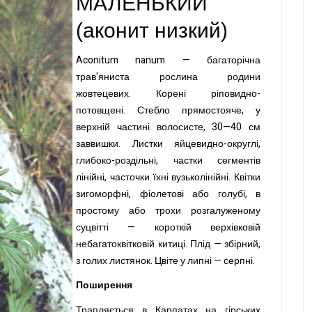
МАЛЕНЬКИЙ
(
аконит низкий
)
Aconitum nanum — багаторічна
трав'яниста рослина родини
жовтецевих. Корені ріповидно
-
потовщені. Стебло прямостояче, у
верхній частині волосисте, 30—40 см
заввишки. Листки яйцевидно-округлі,
глибоко-роздільні, частки сегментів
лінійні, часточки їхні вузьколінійні. Квітки
зигоморфні, фіолетові або голубі, в
простому або трохи розгалуженому
суцвітті — короткій верхівковій
небагатоквітковій китиці. Плід — збірний,
з голих листянок. Цвіте у липні — серпні.
Поширення
Трапляється в Карпатах на гірських