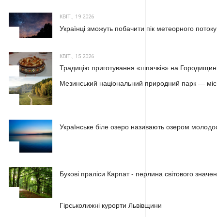
КВІТ., 19 2026
Українці зможуть побачити пік метеорного потоку
2
КВІТ., 15 2026
Традицію приготування «шпачків» на Городищині
3
Мезинський національний природний парк — місц
1
Українське біле озеро називають озером молодос
2
Букові праліси Карпат - перлина світового значе
3
1
Гірськолижні курорти Львівщини