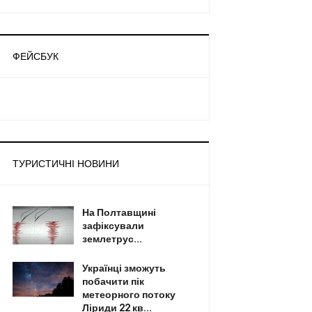
ФЕЙСБУК
ТУРИСТИЧНІ НОВИНИ
На Полтавщині
зафіксували
землетрус...
Українці зможуть
побачити пік
метеорного потоку
Ліриди 22 кв...