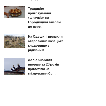
Традицію
приготування
«шпачків» на
Городищині внесли
до пере...
На Одещині виявили
старовинне козацьке
кладовище з
рідкісним...
До Чорнобиля
вперше за 20 років
прилетіли на
гніздування біл...