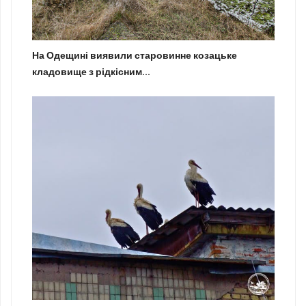
На Одещині виявили старовинне козацьке
кладовище з рідкісним...