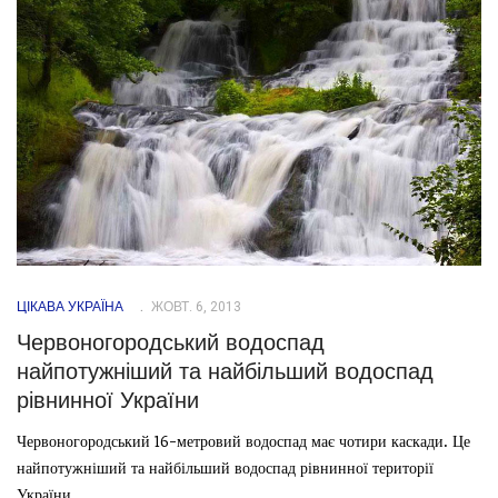
ЦІКАВА УКРАЇНА
ЖОВТ. 6, 2013
Червоногородський водоспад
найпотужніший та найбільший водоспад
рівнинної України
Червоногородський 16-метровий водоспад має чотири каскади. Це
найпотужніший та найбільший водоспад рівнинної території
України.