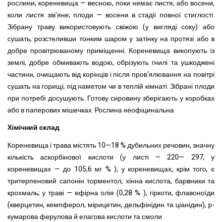
рослини; кореневища — весною, поки немає листя, або восени,
коли листя зів'яне; плоди — восени в стадії повної стиглості.
Зібрану траву використовують свіжою (у вигляді соку) або
сушать, розстеливши тонким шаром у затінку на протязі або в
добре провітрюваному приміщенні. Кореневища викопують із
землі, добре обмивають водою, обрізують гнилі та ушкоджені
частини, очищають від корінців і після пров'ялювання на повітрі
сушать на горищі, під наметом чи в теплій кімнаті. Зібрані плоди
при потребі досушують. Готову сировину зберігають у коробках
або в паперових мішечках. Рослина неофіцинальна
Хімічний склад
Кореневища і трава містять 10—18 % дубильних речовин, значну
кількість аскорбінової кислоти (у листі — 220— 297, у
кореневищах — до 105,6 мг % ); у кореневищах, крім того, є
тритерпеновий сапонін торментол, хінна кислота, барвники та
крохмаль; у траві — ефірна олія (0,28 % ), гіркоти, флавоноїди
(кверцетин, кемпферол, мірицетин, дельфінідин та ціанідин), р-
кумарова ферулова й елагова кислоти та смоли.