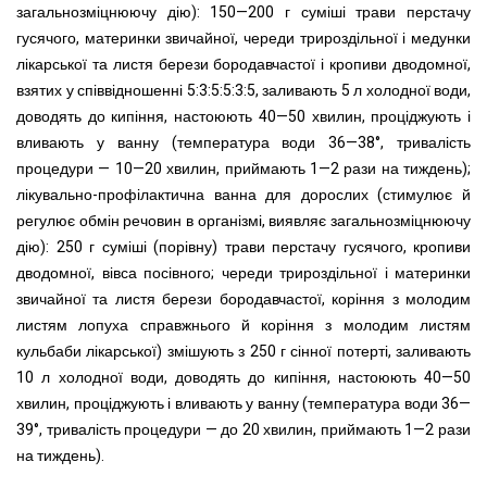
загальнозміцнюючу дію): 150—200 г суміші трави перстачу
гусячого, материнки звичайної, череди трироздільної і медунки
лікарської та листя берези бородавчастої і кропиви дводомної,
взятих у співвідношенні 5:3:5:5:3:5, заливають 5 л холодної води,
доводять до кипіння, настоюють 40—50 хвилин, проціджують і
вливають у ванну (температура води 36—38°, тривалість
процедури — 10—20 хвилин, приймають 1—2 рази на тиждень);
лікувально-профілактична ванна для дорослих (стимулює й
регулює обмін речовин в організмі, виявляє загальнозміцнюючу
дію): 250 г суміші (порівну) трави перстачу гусячого, кропиви
дводомної, вівса посівного; череди трироздільної і материнки
звичайної та листя берези бородавчастої, коріння з молодим
листям лопуха справжнього й коріння з молодим листям
кульбаби лікарської) змішують з 250 г сінної потерті, заливають
10 л холодної води, доводять до кипіння, настоюють 40—50
хвилин, проціджують і вливають у ванну (температура води 36—
39°, тривалість процедури — до 20 хвилин, приймають 1—2 рази
на тиждень).