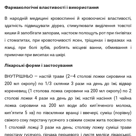
Фармакологічні властивості і використання
В народній медицині кровоспинні й кровоочисні властивості,
здатність підвищувати діурез, стимулювати виділення товстої
кишки й запобігати запорам, настоєм полощуть рот при гінгівітах
і стоматитах, при кровоточивості ясен, тріщинах і виразках на
язиці, при болі зубів, роблять місцеві ванни, обмивання і
примочки при висипах на шкірі.
Лікарські форми і застосування
ВНУТРІШНЬО — настій трави (2—4 столові ложки сировини на
200 мл окропу) по 1/3 склянки 3 рази на день до їжі; відвар
кореневищ (1 столова ложка сировини на 200 мл окропу) по 2
столові ложки 4 рази на день до їжі; настій насіння (1 чайна
ложка сировини на 200 мл води або кип'яченого молока,
кип'ятити 5 хв) по півсклянки вранці і ввечері; суміш (порівну)
свіжого соку перстачу гусячого з свіжим соком жита посівного по
1 столовій ложці 3 рази на день; столову ложку суміші трави
перстачу гусячого, гірчака перцевого і листя меліси лікарської,