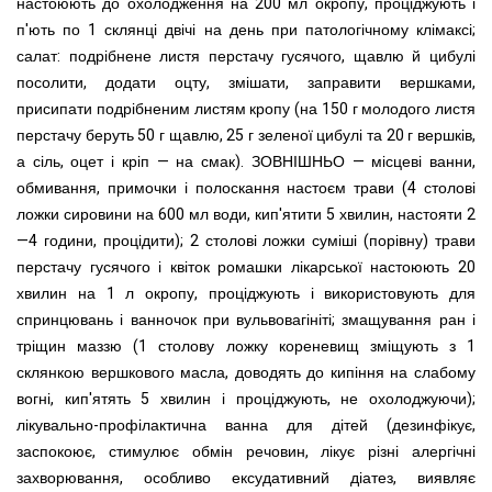
настоюють до охолодження на 200 мл окропу, проціджують і
п'ють по 1 склянці двічі на день при патологічному клімаксі;
салат: подрібнене листя перстачу гусячого, щавлю й цибулі
посолити, додати оцту, змішати, заправити вершками,
присипати подрібненим листям кропу (на 150 г молодого листя
перстачу беруть 50 г щавлю, 25 г зеленої цибулі та 20 г вершків,
а сіль, оцет і кріп — на смак). ЗОВНІШНЬО — місцеві ванни,
обмивання, примочки і полоскання настоєм трави (4 столові
ложки сировини на 600 мл води, кип'ятити 5 хвилин, настояти 2
—4 години, процідити); 2 столові ложки суміші (порівну) трави
перстачу гусячого і квіток ромашки лікарської настоюють 20
хвилин на 1 л окропу, проціджують і використовують для
спринцювань і ванночок при вульвовагініті; змащування ран і
тріщин маззю (1 столову ложку кореневищ зміщують з 1
склянкою вершкового масла, доводять до кипіння на слабому
вогні, кип'ятять 5 хвилин і проціджують, не охолоджуючи);
лікувально-профілактична ванна для дітей (дезинфікує,
заспокоює, стимулює обмін речовин, лікує різні алергічні
захворювання, особливо ексудативний діатез, виявляє