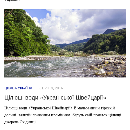
ЦІКАВА УКРАЇНА
СЕРП. 3, 2016
Цілющі води «Української Швейцарії»
Цілющі води «Української Швейцарії» В мальовничій гірській
долині, залитій сонячним промінням, беруть свій початок цілющі
джерела Східниці.