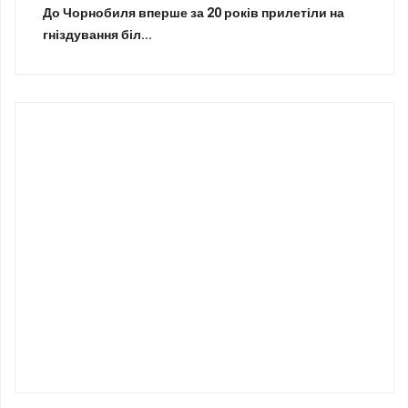
До Чорнобиля вперше за 20 років прилетіли на
гніздування біл...