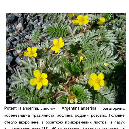
Potentilla anserina, синонім — Argentina anserina — багаторічна
кореневищна трав'яниста рослина родини розових. Головне
стебло вкорочене, з розеткою прикореневих листків, із пазух