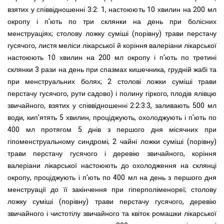
взятих у співвідношенні 3:2: 1, настоюють 10 хвилин на 200 мл
окропу і п'ють по три склянки на день при болісних
менструаціях; столову ложку суміші (порівну) трави перстачу
гусячого, листя меліси лікарської й коріння валеріани лікарської
настоюють 10 хвилин на 200 мл окропу і п'ють по третині
склянки 3 рази на день при спазмах кишечника, грудній жабі та
при менструальних болях; 2 столові ложки суміші трави
перстачу гусячого, рути садово) і полину гіркого, плодів ялівцю
звичайного, взятих у співвідношенні 2:2:3:3, заливають 500 мл
води, кип'ятять 5 хвилин, проціджують, охолоджують і п'ють по
400 мл протягом 5 днів з першого дня місячних при
гіпоменструальному синдромі; 2 чайні ложки суміші (порівну)
трави перстачу гусячого і деревію звичайного, коріння
валеріани лікарської настоюють до охолодження на склянці
окропу, проціджують і п'ють по 400 мл на день з першого дня
менструації до її закінчення при гіперполіменореї; столову
ложку суміші (порівну) трави перстачу гусячого, деревію
звичайного і чистотілу звичайного та квіток ромашки лікарської