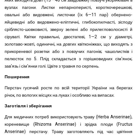
яких виходять довгі (15— 40 см завдовжки) повзучі укорінювані в
вузлах пагони. Листки непарноперисті, короткочерешкові,
овальні або видовжені; листочки (їх 6—11 пар) обернено-
яйцевидні або видовжено-еліптичні, глибокопилчасті, зісподу
сріблясто-шовковисті, зверху зелені або прилегловолосисті й
сіруваті. Квітки правильні, двостатеві, 1—2 см у діаметрі,
золотаво-жовті, одиничні, на довгих квітконіжках, що виходять з
прикореневої розетки або з повзучих пагонів; чашолистків і
пелюсток по 5. Плід складається з горішковидних сім'янок;
зав'язь і сім'янки голі. Цвіте з травня по серпень.
Поширення
Перстач гусячий росте по всій території України на берегах
річок, по вологих місцях на луках і особливо на випасах.
Заготівля і зберігання
Для медичних потреб використовують траву (Herba Anserinae),
кореневище (Rhizoma Anserinae) і зрідка плоди (Fructus
Anserinae) перстачу. Траву заготовляють під час цвітіння