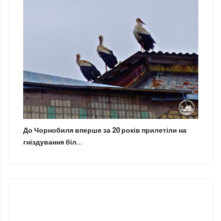
До Чорнобиля вперше за 20 років прилетіли на
гніздування біл...