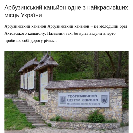
Арбузинський каньйон одне з найкрасивіших
місць України
Арбузинський каньйон Арбузинський каньйон – це молодший брат
Актовського каньйону. Названий так, бо крізь валуни вперто
пробиває собі дорогу річка...